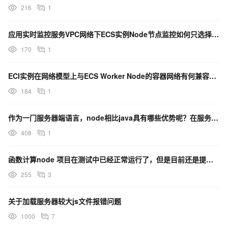
216
1
应用实时监控服务VPC网络下ECS实例Node节点监控如何只选择部分节点
170
1
ECI实例在网络模型上与ECS Worker Node的容器网络有何兼容性？
184
1
作为一门服务器端语言，node相比java具有哪些优势呢？在服务器安全性方面，是否会存在一下隐患？
408
1
函数计算node 项目在测试中已经正常运行了，但是目前还是提示服务器错误无法访问，是哪儿存在问题？
255
3
关于加载服务器较大js文件报错问题
1000
7