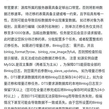
带宽要求：源库所属的服务器需具备足够出口带宽，否则将影响数
据迁移速率。 待迁移的表需具备主键或唯一约束，且字段具有唯一
性，否则可能会导致目标数据库中出现重复数据。 如迁移对象为表
级别，且需进行编辑（如表列名映射），则单次迁移任务仅支持迁
移至多1000张表。当超出数量限制，任务提交后会显示请求报错，
此时建议您拆分待迁移的表，分批配置多个任务，或者配置整库的
迁移任务。 如需进行增量迁移，Binlog日志： 需开启，并且
binlog_format为row、binlog_row_image为full。否则预检查阶段
提示报错，且无法成功启动数据迁移任务。 注意 如源实例自建
MySQL是双主集群（两者互为主从），为保障DTS能获取全部的
Binlog日志，则您需开启参数log_slave_updates。 如为增量迁移任
务，DTS要求源数据库的本地Binlog日志保存24小时以上，如为全
量迁移和增量迁移任务，DTS要求源数据库的本地Binlog日志至少
保留7天以上（您可在全量迁移完成后将Binlog保存时间设置为24小
时以上），否则DTS可能因无法获取Binlog而导致任务失败，极端
情况下甚至可能会导致数据不一致或丢失。由于您所设置的Binlog
日志保存时间低于DTS要求的时间进而导致的问题，不在DTS的