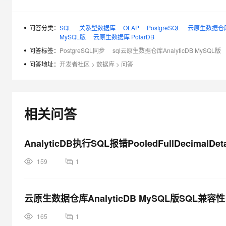
大模型解决方案
迁移与运维管理
快速部署 Dify，高效搭建 
问答分类：
SQL
关系型数据库
OLAP
PostgreSQL
云原生数据仓库 An
MySQL版
云原生数据库 PolarDB
专有云
问答标签：
PostgreSQL同步
sql云原生数据仓库AnalyticDB MySQL版
10 分钟在聊天系统中增加
问答地址：
开发者社区
>
数据库
>
问答
相关问答
AnalyticDB执行SQL报错PooledFullDecimalDetail
159
1
云原生数据仓库AnalyticDB MySQL版SQL兼容性
165
1