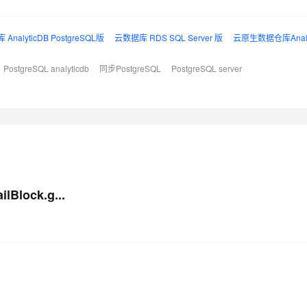
AI 应用
10分钟微调：让0.6B模型媲美235B模
多模态数据信
alyticDB PostgreSQL版
云数据库 RDS SQL Server 版
云原生数据仓库Analy
型
依托云原生高可用架构,实现Dify私有化部署
用1%尺寸在特定领域达到大模型90%以上效果
PostgreSQL analyticdb
同步PostgreSQL
PostgreSQL server
一个 AI 助手
超强辅助，Bol
即刻拥有 DeepSeek-R1 满血版
在企业官网、通讯软件中为客户提供 AI 客服
多种方案随心选，轻松解锁专属 DeepSeek
Block.g...