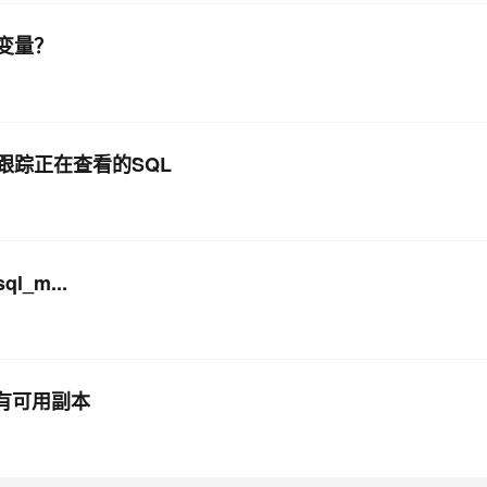
l变量？
版如何跟踪正在查看的SQL
ql_m...
d没有可用副本