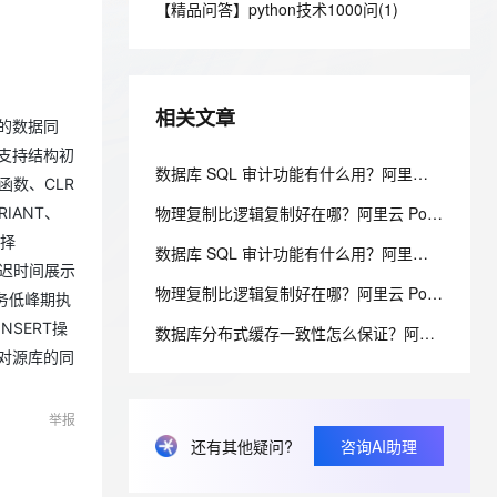
安全
【精品问答】python技术1000问(1)
我要投诉
e-1.1-I2V
Cosyvoice-V3-Flash
PolarDB
上云场景组合购
Milvus 弹性伸缩功能新增节
伴
漫剧创作，剧本、分镜、视频高效生成
100%兼容MySQL、PostgreSQL，兼容Oracle，支持集中和分布式
覆盖90%+业务场景，专享组合折扣价
点支持范围
畅自然，细节丰富
高表现力语音合成大模型，语音克隆听感自然
VPN
ernetes 版 ACK
云聚AI 严选权益
AI 原生数据库服务发布
SSL 证书
2V
Fun-ASR
，一键激活高效办公新体验
理容器应用的 K8s 服务
精选AI产品，从模型到应用全链提效
Agent 数据网关
相关文章
文戏情感细腻自然，动作戏激烈拳拳到肉，实现更强表演能力
支持中英文自由切换，具备更强的噪声鲁棒性
间的数据同
堡垒机
AI 用量加速计划
支持结构初
云原生数据库 PolarDB
防火墙
数据库 SQL 审计功能有什么用？阿里云 PolarDB SQL 洞察与审计解析
、识别商机，让客服更高效、服务更出色。
新老同享，达量后返
Agentic Database 发布
量函数、CLR
主机安全
应用
物理复制比逻辑复制好在哪？阿里云 PolarDB 物理复制秒级延迟解析
IANT、
选择
数据库 SQL 审计功能有什么用？阿里云 PolarDB SQL 洞察与审计解析
千问办公
NEW
AI 应用及服务市场
延迟时间展示
的智能体编程平台
一站式AI生产力平台
物理复制比逻辑复制好在哪？阿里云 PolarDB 物理复制秒级延迟解析
业务低峰期执
AI 应用
伶鹊
SERT操
数据库分布式缓存一致性怎么保证？阿里云 PolarDB 多级一致性架构解析
企业级人与Agent协作平台，接入和调度多个数字员工
智能客服平台，对话机器人、对话分析、智能外呼
对源库的同
大模型
大模型服务平台百炼 - 全妙
自然语言处理
举报
应用创作平台
多模态内容创作工具，已接入 DeepSeek
数据标注
还有其他疑问?
咨询AI助理
机器学习