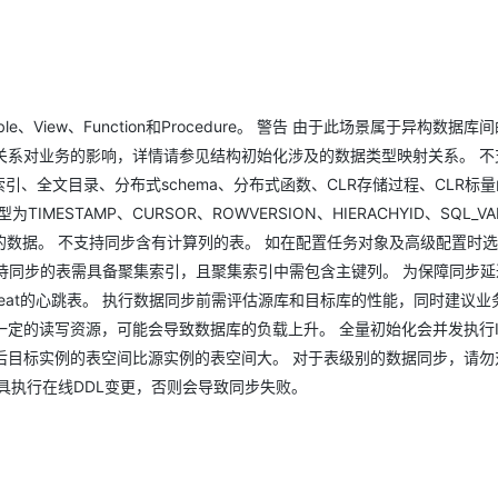
Deepseek-v4-pro
HappyHors
同享
万小智 AI 建站低至 15元/月
Qoder CN
AI 短剧/漫剧
云原生数据库 
快递物流查询
WordPress
成为服务伙
高校合作
点，立即开启云上创新
覆盖公网/内网、递归/权威、移动APP等全场景解析服务
送.CN域名，送备案服务码
基于千问大模型等，支持代码智能生成、研发智能问答
AI助力短剧
态智能体模型
旗舰 MoE 大模型，百万上下文与顶尖推理能力
图生视频，流
Ubuntu
服务生态伙伴
云工开物
企业应用
Works
Night Plan 支持 Qwen 3.8-Max
云原生大数据计算服务 MaxCompute
AI 办公
容器服务 Kub
NEW
GLM-5.2
Wan2.7-T
Red Hat
30+ 款产品免费体验
Data Agent 驱动的一站式 Data+AI 开发治理平台
夜间 5 折，Qwen/Meoo/TokenPlan 客户专享
面向分析的企业级SaaS模式云数据仓库
AI智能应用
提供一站式管
科研合作
视觉 Coding、空间感知、多模态思考等全面升级
1M上下文，专为长程任务能力而生
、View、Function和Procedure。 警告 由于此场景属于异构数据库
ERP
堂（旗舰版）
SUSE
智能客服
关系对业务的影响，详情请参见结构初始化涉及的数据类型映射关系。 不
CRM
防护产品
2个月
自动承接线索
er、全文索引、全文目录、分布式schema、分布式函数、CLR存储过程、CLR标
建站小程序
OA 办公系统
AI 应用构建
大模型原生
STAMP、CURSOR、ROWVERSION、HIERACHYID、SQL_VAR
HY、TABLE的数据。 不支持同步含有计算列的表。 如在配置任务对象及高级配置时
力提升
财税管理
模板建站
Qoder
大模型服务平台百炼-应用模版
HOT
NEW
，则待同步的表需具备聚集索引，且聚集索引中需包含主键列。 为保障同步
面向真实软件
个人版上线、团队版降价；千问3.8-Max首发发尝鲜
丰富多元化的应用模版和解决方案
400电话
定制建站
art_beat的心跳表。 执行数据同步前需评估源库和目标库的性能，同时建议
万有无界
定的读写资源，可能会导致数据库的负载上升。 全量初始化会并发执行IN
大模型服务平台百炼-智能体
方案
广告营销
模板小程序
的模型效果
灵活可视化地构建企业级 Agent
后目标实例的表空间比源实例的表空间大。 对于表级别的数据同步，请勿
定制小程序
ge等类似工具执行在线DDL变更，否则会导致同步失败。
秒悟
人工智能平台 PAI
APP 开发
云端极速 AI 
新一代 AI 视频生成模型，深度适配广告营销等场景
AI Native 的算法工程平台，一站式完成建模、训练、推理服务部署
建站系统