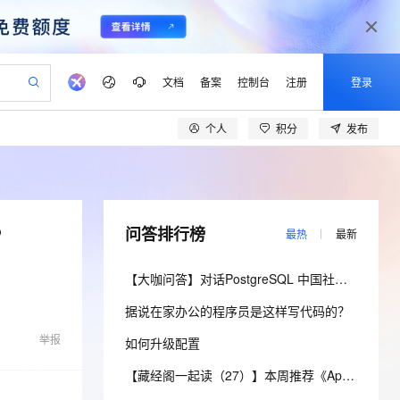
文档
备案
控制台
注册
登录
个人
积分
发布
验
作计划
器
AI 活动
专业服务
服务伙伴合作计划
开发者社区
加入我们
产品动态
服务平台百炼
阿里云 OPC 创新助力计划
一站式生成采购清单，支持单品或批量购买
可编辑精美 PPT 文稿
S产品伙伴计划（繁花）
峰会
CS
造的大模型服务与应用开发平台
Agency Agents：拥有专属领域专家
AI 生产力先锋
Al MaaS 服务伙伴赋能合作
域名
博文
Careers
至高可申请百万元
Qwen3.8-Max 模型上线
 轻松生成专业的 PPT
开启高性价比 AI 编程新体验
弹性可伸缩的云计算服务
先锋实践拓展 AI 生产力的边界
多领域专家智能体,一键组建 AI 虚拟交付团队
Token 补贴，五大权
计划
海大会
伙伴信用分合作计划
商标
问答
社会招聘
？
问答排行榜
最热
最新
益加速 OPC 成功
帕鲁游戏服务器
SS
HappyHorse 打造一站式影视创作平台
飞天发布时刻
HOT
Open Search 向量检索版支
划
备案
电子书
校园招聘
联机服务器，轻松开启游戏
视频创作，一键激活电商全链路生产力
稳定、安全、高性价比、高性能的云存储服务
所见，即是所愿
持视频检索 Pipeline 功能
可视化编排打通从文字构思到成片全链路闭环
更多支持
【大咖问答】对话PostgreSQL 中国社区发起人之一，阿里云数据库高级专家 德哥
划
公司注册
镜像站
视频生成
语音识别与合成
 智能体与工作流应用
漫剧工坊：一站式动画创作平台
AI 实训营
应用身份服务 (IDaaS)
据说在家办公的程序员是这样写代码的？
合作伙伴培训与认证
划
上云迁移
站生成，高效打造优质广告素材
全接入的云上超级电脑
通过阿里云百炼高效搭建AI应用,助力高效开发
快速生产连贯的高质量长漫剧
从基础到进阶，Agent 创客手把手教你
OpenClaw 管理能力上线
lScope
我要反馈
e-1.1-T2V
Qwen3-TTS-Flash
举报
如何升级配置
查询合作伙伴
n Alibaba Cloud ISV 合作
代维服务
建企业门户网站
10 分钟搭建微信、支付宝小程序
MaxCompute MaxFrame 提
畅细腻的高质量视频
离线语音合成大模型，多语言方言自适应，低延迟高稳定
创新加速
ope
登录合作伙伴管理后台
【藏经阁一起读（27）】本周推荐《Apache Flink案例集（2022版）》，你有哪些心得？
我要建议
站，无忧落地极速上线
以可视化方式快速构建移动和 PC 门户网站
国内短信简单易用，安全可靠，秒级触达，全球覆盖200+国家和地区。
高效部署网站，快速应用到小程序
供自动弹性内存功能