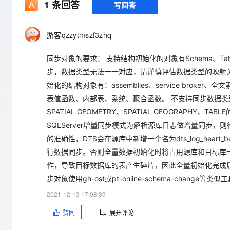
存储
天池大赛
1
条回答
写回答
Qwen3.7-Plus
云解析DNS
解决方案免费试用 新老
电子合同
最高领取价值200元试用
能看、能想、能动手的多模
安全
网络与CDN
AI 算法大赛
畅捷通
游客qzzytmszf3zhq
大数据开发治理平台 Data
AI 产品 免费试用
网络
安全
云开发大赛
Qwen3-VL-Plus
Tableau 订阅
1亿+ 大模型 tokens 和 
同步对象的要求： 支持结构初始化的对象有Schema、Table
可观测
入门学习赛
中间件
AI空中课堂在线直播课
云防火墙
140+云产品 免费试用
步，数据类型无法一一对应，请谨慎评估数据类型的映射
上云与迁云
云原生的云上边界网络安全
产品新客免费试用，最长1
数据库
始化的结构对象有：assemblies、service brok
生态解决方案
大模型服务
表值函数、内部表、系统、聚合函数。 不支持同步数据类型为TIME
企业出海
大模型ACA认证体验
大数据计算
SPATIAL GEOMETRY、SPATIAL GEOGRAP
助力企业全员 AI 认知与能
行业生态解决方案
千问AI平台-Token Plan
政企业务
SQLServer增量同步模式为解析源库日志做增量同步
媒体服务
开发者生态解决方案
的准确性，DTS会在源库中新增一个名为dts_log_he
企业服务与云通信
行数据同步。否则全量数据初始化时将占用源库和目标库一
千问AI平台-模型体验
AI 开发和 AI 应用解决
在线体验全尺寸、多种模态
作，导致目标数据库的表产生碎片，因此全量初始化完成
域名与网站
步对象使用gh-ost或pt-online-schema-chan
Happy 系列大模型
终端用户计算
2021-12-13 17:08:39
Serverless
赞同
展开评论
开发工具