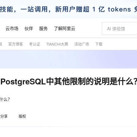
云市场
伙伴
服务
了解阿里云
践
官方博客
考认证
TIANCHI大赛
活动广场
下载
AI 特惠
数据与 API
成为产品伙伴
企业增值服务
最佳实践
价格计算器
AI 场景体
基础软件
产品伙伴合
阿里云认证
市场活动
配置报价
大模型
自助选配和估算价格
步到位
智启 AI 普惠权益
产品生态集成认证中心
企业支持计划
云上春晚
域名与网站
Qwen Audio：打造专属 AI 语音助手
千问官方 MaaS 平台，为开发者和 Agent 而生，新用户赠送 1 亿 + tokens 额度
一句话生成原生
AI Coding
阿里云Maa
2026 阿里云
云服务器 E
为企业打
数据集
Windows
大模型认证
模型
NEW
NEW
格式还原
值低价云产品抢先购
至高享 1亿+免费 tokens，加速 Al 应用落地
提供智能易用的域名与建站服务
Qwen-Audio-3.0-Realtime 端到端实时语音角色扮演
输入一句话想法,
智能编程，一键
安全可靠、
产品生态伙伴
专家技术服务
云上奥运之旅
弹性计算合作
阿里云中企出
手机三要素
宝塔 Linux
全部认证
cDB PostgreSQL中其他限制的说明是什么
价格优势
开源旗舰模型
即刻拥有 DeepSeek-V4-Pro
阿里云 OPC 创新助力计划
千问大模型
一键部署幻兽
AI 电商营销
对象存储 O
大模型
产品生态伙伴工作台
企业增值服务台
云栖战略参考
云存储合作计
云栖大会
身份实名认证
CentOS
训练营
推动算力普惠，释放技术红利
最高返9万
真正可用的 1M 上下文,一次完成代码全链路开发
快速构建应用程序和网站，即刻迈出上云第一步
轻松解锁专属 DeepSeek-V4-Pro
至高百万元 Token 补贴，加速一人公司成长
多元化、高性能、安全可靠的大模型服务
一键购买专属
从图文生成到
云上的中国
数据库合作计
活动全景
短信
Docker
明是什么？
图片和
自进化智能体
5 分钟轻松部署专属 QwenPaw
Token Plan 模型订阅计划
数字证书管理服务（原SSL证书）
高效搭建 AI
AI 广告创作
无影云电脑
企业成长
NEW
HOT
信息公告
看见新力量
云网络合作计
OCR 文字识别
JAVA
越聪明
证享300元代金券
全托管，含MySQL、PostgreSQL、SQL Server、MariaDB多引擎
Qwen3.8-Max 首发尝鲜，限时加量 10 倍，夜间低至2折
实现全站HTTPS，呈现可信的WEB访问
从聊天伙伴进化为能主动干活的本地数字员工
图文、视频一
随时随地安
魔搭 Mode
Kimi-K3
HappyHors
分享
版权
NEW
loud
服务实践
官网公告
金融模力时刻
Salesforce O
版
发票查验
全能环境
Claude Code + GStack 打造工程团队
千问办公，限时限量积分加倍
Qoder
低代码高效构
AI 建站
短信服务
型
NEW
作计划
Kimi 最新旗舰模型，长程编程与推理利器
让文字生成流
计划
创新中心
魔搭 ModelSc
健康状态
理服务
让AI从“聊天伙伴”进化为能干活的“数字员工”
安装技能 GStack，拥有专属 AI 工程团队
你的AI工作搭子，覆盖日常办公高频场景
面向真实软件的智能体编程平台
0 代码专业建
客户案例
天气预报查询
操作系统
态合作计划