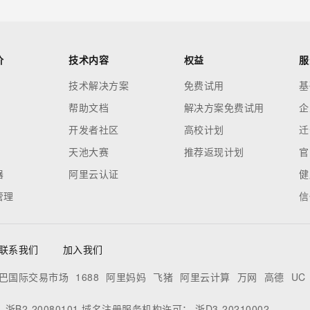
价
技术内容
权益
服
技术解决方案
免费试用
基
帮助文档
解决方案免费试用
企
开发者社区
高校计划
迁
天池大赛
推荐返现计划
官
器
阿里云认证
健
管理
信
联系我们
加入我们
巴国际交易市场
1688
阿里妈妈
飞猪
阿里云计算
万网
高德
UC
：
浙B2-20080101
域名注册服务机构许可：
浙D3-20210002