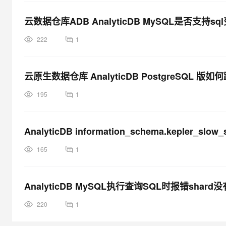
云数据仓库ADB AnalyticDB MySQL是否支持sq
222
1
云原生数据仓库 AnalyticDB PostgreSQL 
195
1
AnalyticDB information_schema.kepler_slow_s
165
1
AnalyticDB MySQL执行查询SQL时报错shar
220
1