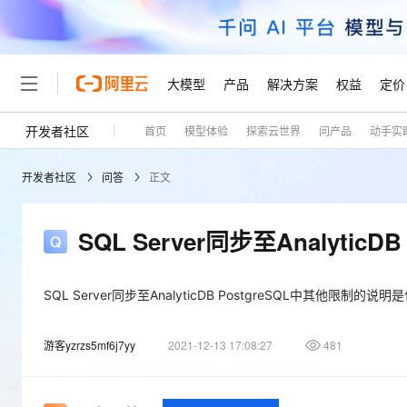
大模型
产品
解决方案
权益
定价
开发者社区
首页
模型体验
探索云世界
问产品
动手实
大模型
产品
解决方案
权益
定价
云市场
伙伴
服务
了解阿里云
精选产品
精选解决方案
普惠上云
产品定价
精选商城
成为销售伙伴
售前咨询
为什么选择阿里云
千问AI平台
开发者社区
问答
正文
了解云产品的定价详情
大模型服务平台百炼
睿译宝，AI翻译排版一
普惠上云 官方力荐
分销伙伴
在线服务
网站建设
什么是云计算
大
大模型服务与应用平台
上传文档即自动完成翻译和
云服务器38元/年起，超
咨询伙伴
多端小程序
技术领先
SQL Server同步至Analyti
云上成本管理
售后服务
轻量应用服务器
GLM-5.2：长任务时代
官方推荐返现计划
大模型
精选产品
精选解决方案
Salesforce 国际版订阅
稳定可靠
管理和优化成本
推荐新用户得奖励，单订单
销售伙伴合作计划
自助服务
友盟天域
安全合规
人工智能与机器学习
AI
SQL Server同步至AnalyticDB PostgreSQL中其他限制的说
文本生成
云数据库 RDS
Hermes Agent，打造
云工开物
无影生态合作计划
在线服务
观测云
分析师报告
自主进化，持久记忆，越用
高校专属算力普惠，学生认
计算
互联网应用开发
Qwen3.8-Max
游客yzrzs5mf6j7yy
2021-12-13 17:08:27
481
HOT
Salesforce On Alibaba C
工单服务
Tuya 物联网平台阿里云
研究报告与白皮书
人工智能平台 PAI
快速拥有专属 OpenClaw
大模
Consulting Partner 合
大数据
容器
智能体时代全能旗舰模型
免费试用
短信专区
一站式AI开发、训练和推
蓝凌 OA
AI 大模型销售与服务生
现代化应用