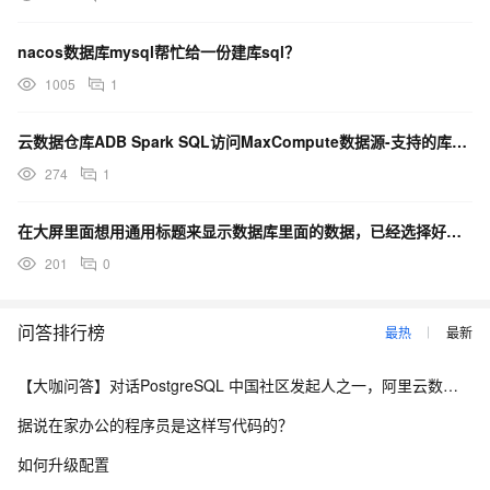
nacos数据库mysql帮忙给一份建库sql？
1005
1
云数据仓库ADB Spark SQL访问MaxCompute数据源-支持的库表操作
274
1
在大屏里面想用通用标题来显示数据库里面的数据，已经选择好了数据源，请问SQL命令行应该怎么填写？
201
0
问答排行榜
最热
最新
【大咖问答】对话PostgreSQL 中国社区发起人之一，阿里云数据库高级专家 德哥
据说在家办公的程序员是这样写代码的？
如何升级配置