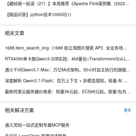
【藏经阁一起读（27）】本周推荐《Apache Flink案例集（2022版）》，你有哪些心得？
【精品问答】python技术1000问(1)
相关文章
1688.item_search_img（1688 拍立淘图片搜索 API）全业务场景落地手册
RTX4090单卡跑Qwen3-32B实践：4bit量化+Transformers与vLLM双方案部署差异.193
通义千问Qwen3.7-Max：万亿MoE架构，35小时自主执行的旗舰智能体
深度解析 Qwen3.7-Flash：百万上下文 + 多模态感知，轻量 AI 的全能之选
最新阿里云服务器价格表：轻量38元起、ECS99元起，按量/包月/包年，新老用户同享优惠明细参考
相关解决方案
更多
通义灵码一站式定制专属MCP服务
千问与 LangChain 搭建对话服务