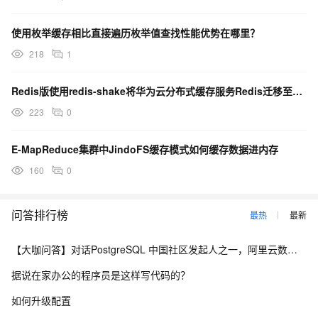
使用枚举缓存相比直接遍历枚举值查找性能优势在哪里？
218
1
Redis版使用redis-shake将华为云分布式缓存服务Redis迁移至阿里云
223
0
E-MapReduce集群中JindoFS缓存模式如何缓存数据进内存
160
0
问答排行榜
最热
最新
【大咖问答】对话PostgreSQL 中国社区发起人之一，阿里云数据库高级专家 德哥
据说在家办公的程序员是这样写代码的？
如何升级配置