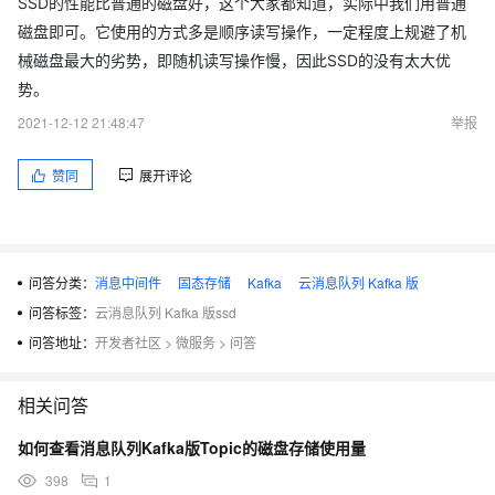
SSD的性能比普通的磁盘好，这个大家都知道，实际中我们用普通
磁盘即可。它使用的方式多是顺序读写操作，一定程度上规避了机
械磁盘最大的劣势，即随机读写操作慢，因此SSD的没有太大优
势。
2021-12-12 21:48:47
举报
赞同
展开评论
问答分类：
消息中间件
固态存储
Kafka
云消息队列 Kafka 版
问答标签：
云消息队列 Kafka 版ssd
问答地址：
开发者社区
>
微服务
>
问答
相关问答
如何查看消息队列Kafka版Topic的磁盘存储使用量
398
1