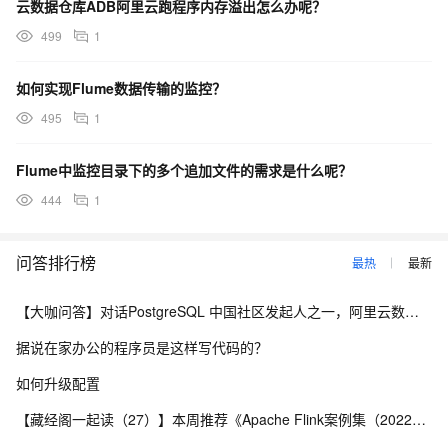
云数据仓库ADB阿里云跑程序内存溢出怎么办呢？
499
1
如何实现Flume数据传输的监控？
495
1
Flume中监控目录下的多个追加文件的需求是什么呢？
444
1
问答排行榜
最热
最新
【大咖问答】对话PostgreSQL 中国社区发起人之一，阿里云数据库高级专家 德哥
据说在家办公的程序员是这样写代码的？
如何升级配置
【藏经阁一起读（27）】本周推荐《Apache Flink案例集（2022版）》，你有哪些心得？