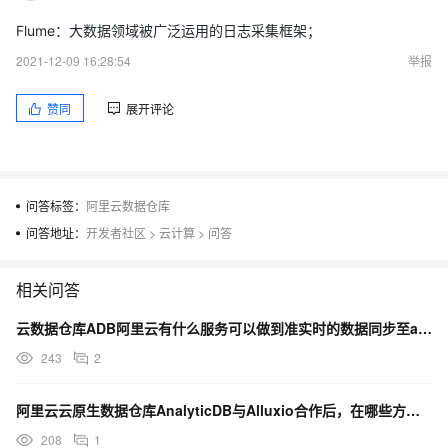
Flume：大数据领域被广泛运用的日志采集框架；
2021-12-09 16:28:54
举报
赞同
展开评论
问答标签：
阿里云数据仓库
问答地址：
开发者社区
>
云计算
>
问答
相关问答
云数据仓库ADB阿里云有什么服务可以做到准实时的数据同步至adb上并且拆分表做数据合并吗？
243
2
阿里云云原生数据仓库AnalyticDB与Alluxio合作后，在哪些方面取得了显著提升？
208
1