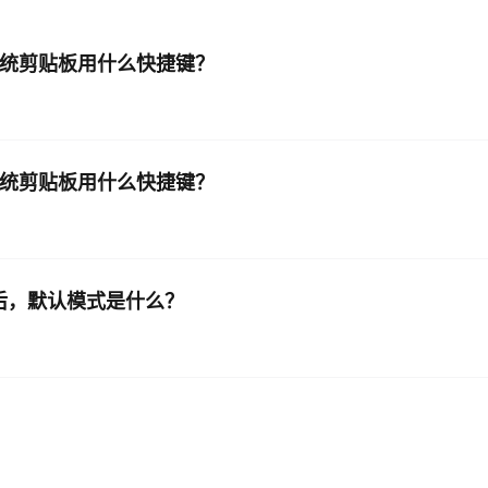
AI 应用
10分钟微调：让0.6B模型媲美235B模
多模态数据信
到系统剪贴板用什么快捷键？
型
依托云原生高可用架构,实现Dify私有化部署
用1%尺寸在特定领域达到大模型90%以上效果
一个 AI 助手
超强辅助，Bol
即刻拥有 DeepSeek-R1 满血版
在企业官网、通讯软件中为客户提供 AI 客服
多种方案随心选，轻松解锁专属 DeepSeek
到系统剪贴板用什么快捷键？
器视图后，默认模式是什么？