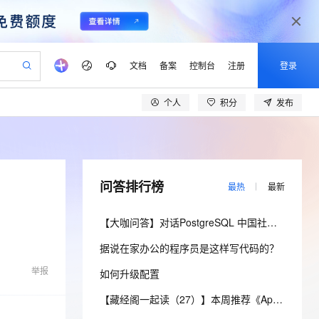
文档
备案
控制台
注册
登录
个人
积分
发布
验
作计划
器
AI 活动
专业服务
服务伙伴合作计划
开发者社区
加入我们
产品动态
服务平台百炼
阿里云 OPC 创新助力计划
一站式生成采购清单，支持单品或批量购买
可编辑精美 PPT 文稿
S产品伙伴计划（繁花）
峰会
CS
造的大模型服务与应用开发平台
Agency Agents：拥有专属领域专家
AI 生产力先锋
Al MaaS 服务伙伴赋能合作
域名
博文
Careers
至高可申请百万元
Qwen3.8-Max 模型上线
 轻松生成专业的 PPT
开启高性价比 AI 编程新体验
弹性可伸缩的云计算服务
先锋实践拓展 AI 生产力的边界
多领域专家智能体,一键组建 AI 虚拟交付团队
Token 补贴，五大权
计划
海大会
伙伴信用分合作计划
商标
问答
社会招聘
问答排行榜
最热
最新
益加速 OPC 成功
帕鲁游戏服务器
SS
HappyHorse 打造一站式影视创作平台
飞天发布时刻
HOT
Open Search 向量检索版支
划
备案
电子书
校园招聘
联机服务器，轻松开启游戏
视频创作，一键激活电商全链路生产力
稳定、安全、高性价比、高性能的云存储服务
所见，即是所愿
持视频检索 Pipeline 功能
可视化编排打通从文字构思到成片全链路闭环
更多支持
【大咖问答】对话PostgreSQL 中国社区发起人之一，阿里云数据库高级专家 德哥
划
公司注册
镜像站
视频生成
语音识别与合成
 智能体与工作流应用
漫剧工坊：一站式动画创作平台
AI 实训营
应用身份服务 (IDaaS)
据说在家办公的程序员是这样写代码的？
合作伙伴培训与认证
划
上云迁移
站生成，高效打造优质广告素材
全接入的云上超级电脑
通过阿里云百炼高效搭建AI应用,助力高效开发
快速生产连贯的高质量长漫剧
从基础到进阶，Agent 创客手把手教你
OpenClaw 管理能力上线
lScope
我要反馈
e-1.1-T2V
Qwen3-TTS-Flash
举报
如何升级配置
查询合作伙伴
n Alibaba Cloud ISV 合作
代维服务
建企业门户网站
10 分钟搭建微信、支付宝小程序
MaxCompute MaxFrame 提
畅细腻的高质量视频
离线语音合成大模型，多语言方言自适应，低延迟高稳定
创新加速
ope
登录合作伙伴管理后台
【藏经阁一起读（27）】本周推荐《Apache Flink案例集（2022版）》，你有哪些心得？
我要建议
站，无忧落地极速上线
以可视化方式快速构建移动和 PC 门户网站
国内短信简单易用，安全可靠，秒级触达，全球覆盖200+国家和地区。
高效部署网站，快速应用到小程序
供自动弹性内存功能