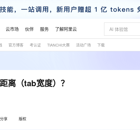
云市场
伙伴
服务
了解阿里云
践
官方博客
考认证
TIANCHI大赛
活动广场
下载
AI 特惠
数据与 API
成为产品伙伴
企业增值服务
最佳实践
价格计算器
AI 场景体
基础软件
产品伙伴合
阿里云认证
市场活动
配置报价
大模型
自助选配和估算价格
步到位
智启 AI 普惠权益
产品生态集成认证中心
企业支持计划
云上春晚
域名与网站
Qwen Audio：打造专属 AI 语音助手
千问官方 MaaS 平台，为开发者和 Agent 而生，新用户赠送 1 亿 + tokens 额度
一句话生成原生
AI Coding
阿里云Maa
2026 阿里云
云服务器 E
为企业打
数据集
Windows
大模型认证
模型
NEW
NEW
格式还原
值低价云产品抢先购
至高享 1亿+免费 tokens，加速 Al 应用落地
提供智能易用的域名与建站服务
Qwen-Audio-3.0-Realtime 端到端实时语音角色扮演
输入一句话想法,
智能编程，一键
安全可靠、
产品生态伙伴
专家技术服务
云上奥运之旅
弹性计算合作
阿里云中企出
手机三要素
宝塔 Linux
全部认证
进距离（tab宽度）？
价格优势
开源旗舰模型
即刻拥有 DeepSeek-V4-Pro
阿里云 OPC 创新助力计划
千问大模型
一键部署幻兽
AI 电商营销
对象存储 O
大模型
产品生态伙伴工作台
企业增值服务台
云栖战略参考
云存储合作计
云栖大会
身份实名认证
CentOS
训练营
推动算力普惠，释放技术红利
最高返9万
真正可用的 1M 上下文,一次完成代码全链路开发
快速构建应用程序和网站，即刻迈出上云第一步
轻松解锁专属 DeepSeek-V4-Pro
至高百万元 Token 补贴，加速一人公司成长
多元化、高性能、安全可靠的大模型服务
一键购买专属
从图文生成到
云上的中国
数据库合作计
活动全景
短信
Docker
图片和
自进化智能体
5 分钟轻松部署专属 QwenPaw
Token Plan 模型订阅计划
数字证书管理服务（原SSL证书）
高效搭建 AI
AI 广告创作
无影云电脑
企业成长
NEW
HOT
信息公告
看见新力量
云网络合作计
OCR 文字识别
JAVA
越聪明
证享300元代金券
全托管，含MySQL、PostgreSQL、SQL Server、MariaDB多引擎
Qwen3.8-Max 首发尝鲜，限时加量 10 倍，夜间低至2折
实现全站HTTPS，呈现可信的WEB访问
从聊天伙伴进化为能主动干活的本地数字员工
图文、视频一
随时随地安
魔搭 Mode
Kimi-K3
HappyHors
分享
版权
NEW
loud
服务实践
官网公告
金融模力时刻
Salesforce O
版
发票查验
全能环境
Claude Code + GStack 打造工程团队
千问办公，限时限量积分加倍
Qoder
低代码高效构
AI 建站
短信服务
型
NEW
作计划
Kimi 最新旗舰模型，长程编程与推理利器
让文字生成流
计划
创新中心
魔搭 ModelSc
健康状态
理服务
让AI从“聊天伙伴”进化为能干活的“数字员工”
安装技能 GStack，拥有专属 AI 工程团队
你的AI工作搭子，覆盖日常办公高频场景
面向真实软件的智能体编程平台
0 代码专业建
客户案例
天气预报查询
操作系统
态合作计划