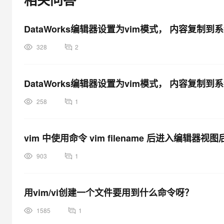
大模型解决方案
迁移与运维管理
快速部署 Dify，高效搭建 
DataWorks编辑器设置为vim模式， 内容复制
专有云
328
2
10 分钟在聊天系统中增加
DataWorks编辑器设置为vim模式， 内容复制
258
1
vim 中使用命令 vim filename 后进入编辑
903
1
用vim/vi创建一个文件要用到什么命令呀？
1585
1