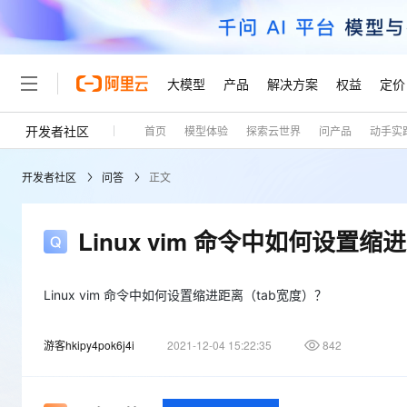
大模型
产品
解决方案
权益
定价
开发者社区
首页
模型体验
探索云世界
问产品
动手实
大模型
产品
解决方案
权益
定价
云市场
伙伴
服务
了解阿里云
精选产品
精选解决方案
普惠上云
产品定价
精选商城
成为销售伙伴
售前咨询
为什么选择阿里云
千问AI平台
开发者社区
问答
正文
了解云产品的定价详情
大模型服务平台百炼
睿译宝，AI翻译排版一
普惠上云 官方力荐
分销伙伴
在线服务
网站建设
什么是云计算
大
大模型服务与应用平台
上传文档即自动完成翻译和
云服务器38元/年起，超
咨询伙伴
多端小程序
技术领先
Linux vim 命令中如何设置缩
云上成本管理
售后服务
轻量应用服务器
GLM-5.2：长任务时代
官方推荐返现计划
大模型
精选产品
精选解决方案
Salesforce 国际版订阅
稳定可靠
管理和优化成本
推荐新用户得奖励，单订单
销售伙伴合作计划
自助服务
友盟天域
安全合规
人工智能与机器学习
AI
Linux vim 命令中如何设置缩进距离（tab宽度）？
文本生成
云数据库 RDS
Hermes Agent，打造
云工开物
无影生态合作计划
在线服务
观测云
分析师报告
自主进化，持久记忆，越用
高校专属算力普惠，学生认
计算
互联网应用开发
Qwen3.8-Max
游客hkipy4pok6j4i
2021-12-04 15:22:35
842
HOT
Salesforce On Alibaba C
工单服务
Tuya 物联网平台阿里云
研究报告与白皮书
人工智能平台 PAI
快速拥有专属 OpenClaw
大模
Consulting Partner 合
大数据
容器
智能体时代全能旗舰模型
免费试用
短信专区
一站式AI开发、训练和推
蓝凌 OA
AI 大模型销售与服务生
现代化应用