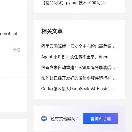
安全
【精品问答】python技术1000问(1)
我要投诉
e-1.1-I2V
Cosyvoice-V3-Flash
PolarDB
上云场景组合购
Milvus 弹性伸缩功能新增节
伴
漫剧创作，剧本、分镜、视频高效生成
100%兼容MySQL、PostgreSQL，兼容Oracle，支持集中和分布式
覆盖90%+业务场景，专享组合折扣价
点支持范围
畅自然，细节丰富
高表现力语音合成大模型，语音克隆听感自然
VPN
ernetes 版 ACK
云聚AI 严选权益
AI 原生数据库服务发布
SSL 证书
2V
Fun-ASR
，一键激活高效办公新体验
理容器应用的 K8s 服务
精选AI产品，从模型到应用全链提效
Agent 数据网关
相关文章
文戏情感细腻自然，动作戏激烈拳拳到肉，实现更强表演能力
支持中英文自由切换，具备更强的噪声鲁棒性
=4 set
堡垒机
AI 用量加速计划
云原生数据库 PolarDB
防火墙
阿里云国际版：云安全中心检出高危漏洞，却修复不了该怎么处理？
、识别商机，让客服更高效、服务更出色。
新老同享，达量后返
Agentic Database 发布
举报
主机安全
应用
Agent 小知识｜长任务不重来：Agent 状态保存的工程设计
热备盘未自动重建！RAID5阵列崩溃后的数据恢复与文件系统修复
千问办公
NEW
AI 应用及服务市场
的智能体编程平台
一站式AI生产力平台
如何让已经开发好的微信小程序运行在自有APP中
AI 应用
伶鹊
Codex怎么接入DeepSeek V4-Flash：官方一键脚本 + 手动配置完整教程
企业级人与Agent协作平台，接入和调度多个数字员工
智能客服平台，对话机器人、对话分析、智能外呼
大模型
大模型服务平台百炼 - 全妙
自然语言处理
应用创作平台
多模态内容创作工具，已接入 DeepSeek
数据标注
还有其他疑问?
咨询AI助理
机器学习