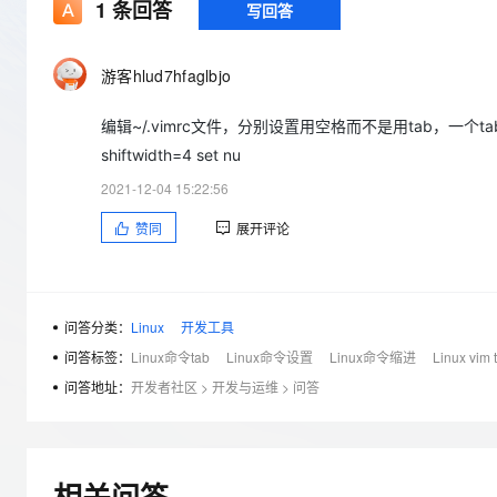
存储
天池大赛
1
条回答
写回答
Qwen3.7-Plus
云解析DNS
解决方案免费试用 新老
电子合同
最高领取价值200元试用
能看、能想、能动手的多模
安全
网络与CDN
AI 算法大赛
畅捷通
游客hlud7hfaglbjo
大数据开发治理平台 Data
AI 产品 免费试用
网络
安全
云开发大赛
Qwen3-VL-Plus
Tableau 订阅
1亿+ 大模型 tokens 和 
编辑~/.vimrc文件，分别设置用空格而不是用tab，一个tab多少
可观测
入门学习赛
中间件
AI空中课堂在线直播课
云防火墙
140+云产品 免费试用
shiftwidth=4 set nu
上云与迁云
云原生的云上边界网络安全
产品新客免费试用，最长1
数据库
2021-12-04 15:22:56
生态解决方案
大模型服务
企业出海
大模型ACA认证体验
大数据计算
赞同
展开评论
助力企业全员 AI 认知与能
行业生态解决方案
千问AI平台-Token Plan
政企业务
媒体服务
开发者生态解决方案
企业服务与云通信
问答分类：
Linux
开发工具
千问AI平台-模型体验
AI 开发和 AI 应用解决
在线体验全尺寸、多种模态
问答标签：
Linux命令tab
Linux命令设置
Linux命令缩进
Linux vim 
域名与网站
问答地址：
开发者社区
>
开发与运维
>
问答
Happy 系列大模型
终端用户计算
Serverless
相关问答
开发工具