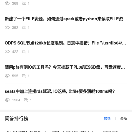
369
1
新建了一个FILE资源，如何通过spark或者python来读取FILE资源里的内容？
392
1
ODPS SQL节点128kb长度限制。日志中报错：File "/usr/lib64/python2
422
1
请问pfs有测IO的工具吗？今天挂载了PL3的ESSD盘，写盘速度才10几M，是否还需要什么操作？我
595
1
seata中加上连接rds延迟, IO这些, 比file要多消耗100ms吗?
1564
1
问答排行榜
最热
最新