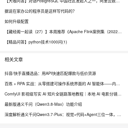
【大咖问答】对话PostgreSQL 中国社区发起人之一，阿里云数据库高级专家 德哥
据说在家办公的程序员是这样写代码的？
如何升级配置
【藏经阁一起读（27）】本周推荐《Apache Flink案例集（2022版）》，你有哪些心得？
【精品问答】python技术1000问(1)
相关文章
抖音/快手直播选品：用API快速匹配爆款与低价货源
百炼 + RPA 实战：从零搭建可操作系统界面的 AI 智能体——内网离线部署与 EXE 打包分发完整方案
ComfyUI 影视级写实 AI 短片全链路落地教程｜本地 AI 电影分镜渲染、时序稳定与人像一致性解决方案
最新版通义千问（Qwen3.8-Max）功能介绍
深度解析通义千问Qwen3.7-Plus：视觉+代码+Agent三位一体，全链路执行引擎