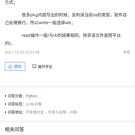
方式；
很多pkg内部写出的时候，会判读当前os的类型，软件自
己处理换行，所以write一般选择wb；
read操作一般r与rb的结果相同，除非该文件是跨平台
的)。
2021-12-02 23:43:38
举报
赞同
展开评论
问答分类：
Python
问答标签：
io file对象
问答地址：
开发者社区
>
开发与运维
>
问答
相关问答