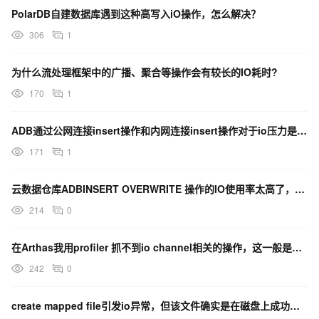
PolarDB自建数据库遇到这种高写入iO操作，怎么解决？
306
1
为什么流处理框架中的广播、聚合等操作会有较长的IO耗时?
170
1
ADB通过公网连接insert操作和内网连接insert操作对于io压力是否有区别
171
1
云数据仓库ADBINSERT OVERWRITE 操作的IO使用率太高了，有啥别的方案吗？
214
0
在Arthas我用profiler 抓不到io channel相关的操作，这一般是啥原因？
242
0
create mapped file引发io异常，但该文件确实是在磁盘上成功创建的。