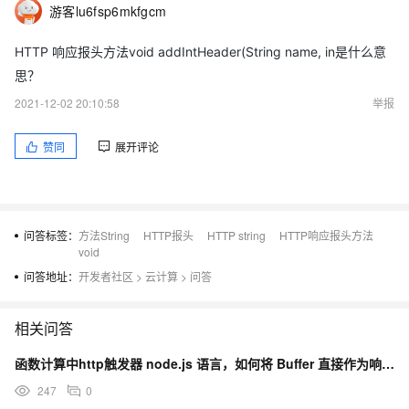
游客lu6fsp6mkfgcm
HTTP 响应报头方法void addIntHeader(String name, in是什么意
思？
2021-12-02 20:10:58
举报
赞同
展开评论
问答标签：
方法String
HTTP报头
HTTP string
HTTP响应报头方法
void
问答地址：
开发者社区
>
云计算
>
问答
相关问答
函数计算中http触发器 node.js 语言，如何将 Buffer 直接作为响应返回？
247
0