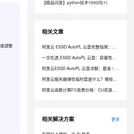
安全
【精品问答】python技术1000问(1)
我要投诉
e-1.1-I2V
Cosyvoice-V3-Flash
PolarDB
上云场景组合购
Milvus 弹性伸缩功能新增节
伴
漫剧创作，剧本、分镜、视频高效生成
100%兼容MySQL、PostgreSQL，兼容Oracle，支持集中和分布式
覆盖90%+业务场景，专享组合折扣价
点支持范围
畅自然，细节丰富
高表现力语音合成大模型，语音克隆听感自然
VPN
ernetes 版 ACK
云聚AI 严选权益
AI 原生数据库服务发布
SSL 证书
2V
Fun-ASR
，一键激活高效办公新体验
理容器应用的 K8s 服务
精选AI产品，从模型到应用全链提效
Agent 数据网关
相关文章
文戏情感细腻自然，动作戏激烈拳拳到肉，实现更强表演能力
支持中英文自由切换，具备更强的噪声鲁棒性
堡垒机
AI 用量加速计划
云原生数据库 PolarDB
程或调整
防火墙
阿里云 ESSD AutoPL 云盘完整指南：性能分层、计费规则与控制台操作
、识别商机，让客服更高效、服务更出色。
新老同享，达量后返
Agentic Database 发布
主机安全
应用
一文吃透 ESSD AutoPL 云盘：容量性能解耦、三层 IO 性能与计费测算
阿里云ESSD AutoPL 云盘详解：基准 / 预配置 / 突发三层性能与费用封顶机制
千问办公
NEW
AI 应用及服务市场
的智能体编程平台
一站式AI生产力平台
阿里云服务器弹性临时盘是什么？哪些ECS支持弹性临时盘？
AI 应用
伶鹊
阿里云函数计算FC收费价格：CU资源包50万、300万、1000万、2亿、20亿及4000万CU费用清单
企业级人与Agent协作平台，接入和调度多个数字员工
智能客服平台，对话机器人、对话分析、智能外呼
大模型
大模型服务平台百炼 - 全妙
自然语言处理
应用创作平台
多模态内容创作工具，已接入 DeepSeek
相关解决方案
数据标注
更多
机器学习