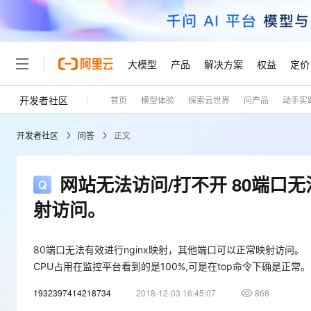
大模型
产品
解决方案
权益
定价
开发者社区
首页
模型体验
探索云世界
问产品
动手实
大模型
产品
解决方案
权益
定价
云市场
伙伴
服务
了解阿里云
精选产品
精选解决方案
普惠上云
产品定价
精选商城
成为销售伙伴
售前咨询
为什么选择阿里云
千问AI平台
开发者社区
问答
正文
了解云产品的定价详情
大模型服务平台百炼
千问办公，解锁你的工作
普惠上云 官方力荐
分销伙伴
在线服务
网站建设
什么是云计算
大
大模型服务与应用平台
企业级Agent产品，直接
云服务器38元/年起，超
咨询伙伴
多端小程序
技术领先
网站无法访问/打不开 80端口
云上成本管理
售后服务
轻量应用服务器
Agency Agents：拥
官方推荐返现计划
大模型
精选产品
精选解决方案
Salesforce 国际版订阅
稳定可靠
射访问。
管理和优化成本
推荐新用户得奖励，单订单
销售伙伴合作计划
自助服务
友盟天域
安全合规
人工智能与机器学习
AI
文本生成
云数据库 RDS
HappyHorse 打造一
云工开物
无影生态合作计划
在线服务
观测云
分析师报告
80端口无法有效进行nginx映射，其他端口可以正常映射访问。
高校专属算力普惠，学生认
计算
互联网应用开发
Qwen3.8-Max
HOT
Salesforce On Alibaba C
工单服务
CPU占用在监控平台看到的是100%,可是在top命令下确是正常。
Tuya 物联网平台阿里云
研究报告与白皮书
人工智能平台 PAI
快速拥有专属 OpenClaw
大模
Consulting Partner 合
大数据
容器
智能体时代全能旗舰模型
免费试用
短信专区
1932397414218734
2018-12-03 16:45:07
一站式AI开发、训练和推
868
蓝凌 OA
AI 大模型销售与服务生
现代化应用