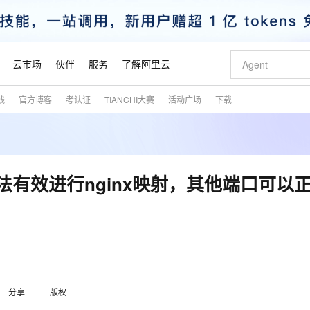
云市场
伙伴
服务
了解阿里云
践
官方博客
考认证
TIANCHI大赛
活动广场
下载
AI 特惠
数据与 API
成为产品伙伴
企业增值服务
最佳实践
价格计算器
AI 场景体
基础软件
产品伙伴合
阿里云认证
市场活动
配置报价
大模型
自助选配和估算价格
新方式
睿译宝，AI翻译排版一步到位
智启 AI 普惠权益
产品生态集成认证中心
企业支持计划
云上春晚
域名与网站
千问官方 MaaS 平台，为开发者和 Agent 而生，新用户赠送 1 亿 + tokens 额度
Qwen Aud
AI Coding
阿里云Maa
2026 阿里云
云服务器 E
为企业打
数据集
Windows
大模型认证
模型
NEW
NEW
交付可用成果
值低价云产品抢先购
上传文档即自动完成翻译和格式还原
至高享 1亿+免费 tokens，加速 Al 应用落地
提供智能易用的域名与建站服务
智能编程，一键
安全可靠、
产品生态伙伴
专家技术服务
云上奥运之旅
弹性计算合作
阿里云中企出
手机三要素
宝塔 Linux
全部认证
无法有效进行nginx映射，其他端口可以
价格优势
有专属领域专家
GLM-5.2：长任务时代开源旗舰模型
阿里云 OPC 创新助力计划
千问大模型
即刻拥有 DeepS
AI 电商营销
对象存储 O
大模型
产品生态伙伴工作台
企业增值服务台
云栖战略参考
云存储合作计
云栖大会
身份实名认证
CentOS
训练营
推动算力普惠，释放技术红利
最高返9万
多领域专家智能体,一键组建 AI 虚拟交付团队
快速构建应用程序和网站，即刻迈出上云第一步
至高百万元 Token 补贴，加速一人公司成长
多元化、高性能、安全可靠的大模型服务
真正可用的 1M 上下文,一次完成代码全链路开发
轻松解锁专属 Dee
从图文生成到
云上的中国
数据库合作计
活动全景
短信
Docker
图片和
站式影视创作平台
Hermes Agent，打造自进化智能体
Token Plan 模型订阅计划
数字证书管理服务（原SSL证书）
5 分钟轻松部署
AI 广告创作
无影云电脑
企业成长
NEW
信息公告
看见新力量
云网络合作计
OCR 文字识别
JAVA
证享300元代金券
可视化编排打通从文字构思到成片全链路闭环
全托管，含MySQL、PostgreSQL、SQL Server、MariaDB多引擎
自主进化，持久记忆，越用越聪明
Qwen3.8-Max 首发尝鲜，限时加量 10 倍，夜间低至2折
实现全站HTTPS，呈现可信的WEB访问
图文、视频一
随时随地安
魔搭 Mode
Kimi-K3
HappyHors
NEW
loud
服务实践
官网公告
金融模力时刻
Salesforce O
版
发票查验
全能环境
Claude Code + GStack 打造工程团队
千问办公，限时限量积分加倍
Qoder
低代码高效构
AI 建站
短信服务
型
NEW
作计划
Kimi 最新旗舰模型，长程编程与推理利器
让文字生成流
计划
创新中心
魔搭 ModelSc
健康状态
理服务
分享
让AI从“聊天伙伴”进化为能干活的“数字员工”
版权
安装技能 GStack，拥有专属 AI 工程团队
你的AI工作搭子，覆盖日常办公高频场景
面向真实软件的智能体编程平台
0 代码专业建
客户案例
天气预报查询
操作系统
态合作计划