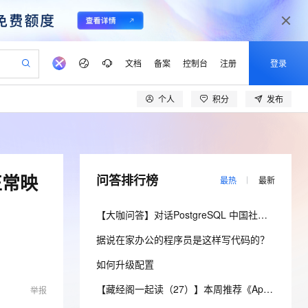
文档
备案
控制台
注册
登录
个人
积分
发布
验
作计划
器
AI 活动
专业服务
服务伙伴合作计划
开发者社区
加入我们
产品动态
服务平台百炼
阿里云 OPC 创新助力计划
一站式生成采购清单，支持单品或批量购买
io：打造专属 AI 语音助手
S产品伙伴计划（繁花）
峰会
CS
造的大模型服务与应用开发平台
一句话生成原生可编辑精美 PPT 文稿
AI 生产力先锋
Al MaaS 服务伙伴赋能合作
域名
博文
Careers
至高可申请百万元
Qwen3.8-Max 模型上线
开启高性价比 AI 编程新体验
弹性可伸缩的云计算服务
Qwen-Audio-3.0-Realtime 端到端实时语音角色扮演
输入一句话想法, 轻松生成专业的 PPT
先锋实践拓展 AI 生产力的边界
Token 补贴，五大权
计划
海大会
伙伴信用分合作计划
商标
问答
社会招聘
正常映
问答排行榜
最热
最新
益加速 OPC 成功
eek-V4-Pro
SS
一键部署幻兽帕鲁游戏服务器
飞天发布时刻
HOT
Open Search 向量检索版支
划
备案
电子书
校园招聘
pSeek-V4-Pro
视频创作，一键激活电商全链路生产力
稳定、安全、高性价比、高性能的云存储服务
一键购买专属联机服务器，轻松开启游戏
所见，即是所愿
持视频检索 Pipeline 功能
更多支持
【大咖问答】对话PostgreSQL 中国社区发起人之一，阿里云数据库高级专家 德哥
划
公司注册
镜像站
视频生成
语音识别与合成
专属 QwenPaw
漫剧工坊：一站式动画创作平台
AI 实训营
HOT
应用身份服务 (IDaaS)
据说在家办公的程序员是这样写代码的？
合作伙伴培训与认证
划
上云迁移
站生成，高效打造优质广告素材
全接入的云上超级电脑
从聊天伙伴进化为能主动干活的本地数字员工
快速生产连贯的高质量长漫剧
从基础到进阶，Agent 创客手把手教你
OpenClaw 管理能力上线
lScope
我要反馈
e-1.1-T2V
Qwen3-TTS-Flash
如何升级配置
查询合作伙伴
n Alibaba Cloud ISV 合作
代维服务
建企业门户网站
10 分钟搭建微信、支付宝小程序
MaxCompute MaxFrame 提
畅细腻的高质量视频
离线语音合成大模型，多语言方言自适应，低延迟高稳定
创新加速
ope
登录合作伙伴管理后台
【藏经阁一起读（27）】本周推荐《Apache Flink案例集（2022版）》，你有哪些心得？
我要建议
站，无忧落地极速上线
举报
以可视化方式快速构建移动和 PC 门户网站
国内短信简单易用，安全可靠，秒级触达，全球覆盖200+国家和地区。
高效部署网站，快速应用到小程序
供自动弹性内存功能