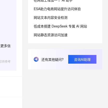
在网站上增加一个 AI 助手
ESA助力电商网站提升访问体验
息提取
与 AI 智能体进行实时音视频通话
网站文本内容安全检测
从文本、图片、视频中提取结构化的属性信息
构建支持视频理解的 AI 音视频实时通话应用
低成本搭建 DeepSeek 专属 AI 网站
t.diy 一步搞定创意建站
构建大模型应用的安全防护体系
通过自然语言交互简化开发流程,全栈开发支持
通过阿里云安全产品对 AI 应用进行安全防护
网站静态资源访问加速
供更多信
还有其他疑问?
咨询AI助理
仅供参考