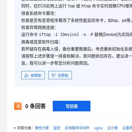
大模型解决方案
同时，在ECS实例上运行
或
命令实时观察CPU使
top
htop
迁移与运维管理
排查系统命令篡改
：
快速部署 Dify，高效搭建 
检查是否有恶意程序篡改了系统性能监控命令，如top、ps
专有云
检查异常网络连接
：
运行命令
替换[Device]
10 分钟在聊天系统中增加
iftop -i [Device] -n -P
病毒或恶意软件扫描
：
若怀疑存在病毒入侵，备份重要数据后，考虑重新初始化系统
请按照上述步骤逐一排查和解决，若问题依旧存在，建议进
息，我可以进一步帮您分析问题原因。
有帮助
无帮助
0
条回答
写回答
问答分类：
弹性计算
监控
应用服务中间件
nginx
云计算
云服务