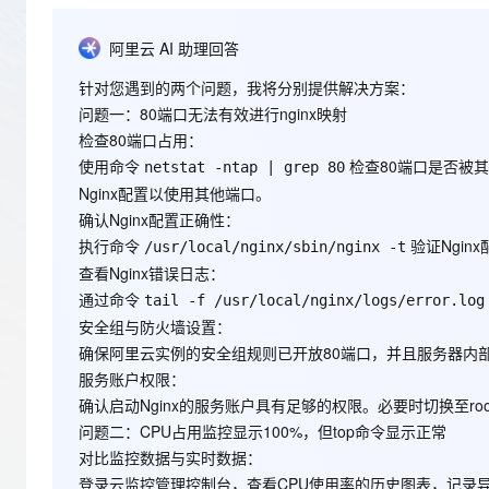
存储
天池大赛
Qwen3.7-Plus
云解析DNS
解决方案免费试用 新老
电子合同
最高领取价值200元试用
能看、能想、能动手的多模
安全
网络与CDN
阿里云 AI 助理回答
AI 算法大赛
畅捷通
大数据开发治理平台 Data
AI 产品 免费试用
网络
针对您遇到的两个问题，我将分别提供解决方案：
安全
云开发大赛
Qwen3-VL-Plus
Tableau 订阅
1亿+ 大模型 tokens 和 
问题一：80端口无法有效进行nginx映射
可观测
入门学习赛
中间件
AI空中课堂在线直播课
检查80端口占用
：
云防火墙
140+云产品 免费试用
使用命令
检查80端口是否被
netstat -ntap | grep 80
上云与迁云
云原生的云上边界网络安全
产品新客免费试用，最长1
数据库
Nginx配置以使用其他端口。
生态解决方案
大模型服务
企业出海
大模型ACA认证体验
确认Nginx配置正确性
：
大数据计算
助力企业全员 AI 认知与能
执行命令
验证Ngi
行业生态解决方案
/usr/local/nginx/sbin/nginx -t
千问AI平台-Token Plan
政企业务
媒体服务
查看Nginx错误日志
：
开发者生态解决方案
通过命令
tail -f /usr/local/nginx/logs/error.log
企业服务与云通信
千问AI平台-模型体验
AI 开发和 AI 应用解决
安全组与防火墙设置
：
在线体验全尺寸、多种模态
确保阿里云实例的安全组规则已开放80端口，并且服务器内部防火
域名与网站
服务账户权限
：
Happy 系列大模型
终端用户计算
确认启动Nginx的服务账户具有足够的权限。必要时切换至roo
问题二：CPU占用监控显示100%，但top命令显示正常
Serverless
对比监控数据与实时数据
：
登录云监控管理控制台，查看CPU使用率的历史图表，记录
开发工具