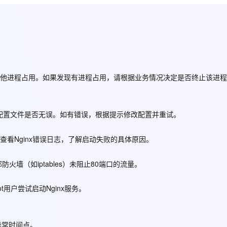
Deepseek-v4-pro
HappyHors
同享
万小智 AI 建站低至 15元/月
Qoder CN
AI 短剧/漫剧
云原生数据库 
快递物流查询
WordPress
成为服务伙
高校合作
点，立即开启云上创新
覆盖公网/内网、递归/权威、移动APP等全场景解析服务
送.CN域名，送备案服务码
基于千问大模型等，支持代码智能生成、研发智能问答
AI助力短剧
态智能体模型
旗舰 MoE 大模型，百万上下文与顶尖推理能力
图生视频，流
Ubuntu
服务生态伙伴
云工开物
企业应用
Works
Night Plan 支持 Qwen 3.8-Max
云原生大数据计算服务 MaxCompute
AI 办公
容器服务 Kub
NEW
GLM-5.2
Wan2.7-T
Red Hat
30+ 款产品免费体验
Data Agent 驱动的一站式 Data+AI 开发治理平台
夜间 5 折，Qwen/Meoo/TokenPlan 客户专享
面向分析的企业级SaaS模式云数据仓库
AI智能应用
提供一站式管
科研合作
视觉 Coding、空间感知、多模态思考等全面升级
1M上下文，专为长程任务能力而生
ERP
堂（旗舰版）
SUSE
智能客服
其他进程占用。如果发现有进程占用，请根据业务情况决定是否终止该进
CRM
防护产品
2个月
自动承接线索
建站小程序
OA 办公系统
AI 应用构建
大模型原生
力提升
nx配置文件是否无误。如有错误，根据提示修改配置并重试。
财税管理
模板建站
Qoder
大模型服务平台百炼-应用模版
HOT
NEW
面向真实软件
个人版上线、团队版降价；千问3.8-Max首发发尝鲜
丰富多元化的应用模版和解决方案
400电话
定制建站
查看Nginx错误日志，了解启动失败的具体原因。
万有无界
大模型服务平台百炼-智能体
方案
广告营销
模板小程序
的模型效果
灵活可视化地构建企业级 Agent
墙（如iptables）未阻止80端口的流量。
定制小程序
秒悟
人工智能平台 PAI
APP 开发
t用户尝试启动Nginx服务。
云端极速 AI 
新一代 AI 视频生成模型，深度适配广告营销等场景
AI Native 的算法工程平台，一站式完成建模、训练、推理服务部署
建站系统
异常时间点。