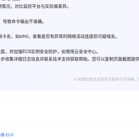
用情况，对比监控平台与实际值差异。
AI 应用
10分钟微调：让0.6B模型媲美235B模
多模态数据信
等，导致命令输出不准确。
型
依托云原生高可用架构,实现Dify私有化部署
用1%尺寸在特定领域达到大模型90%以上效果
为实际网卡名，如eth0，查看是否有异常的网络活动连接到可疑域名。
一个 AI 助手
超强辅助，Bol
即刻拥有 DeepSeek-R1 满血版
在企业官网、通讯软件中为客户提供 AI 客服
多种方案随心选，轻松解锁专属 DeepSeek
盘，并加强ECS实例安全防护，如使用云安全中心。
一步收集详细日志信息并联系技术支持获取帮助。您可以复制页面截图提
AI 助理回答生成答案可能存在不准确，
器 ECS