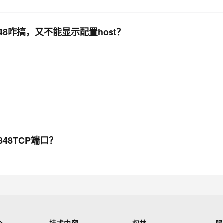
848咋搞，又不能显示配置host？
848TCP端口？
价
技术内容
权益
服