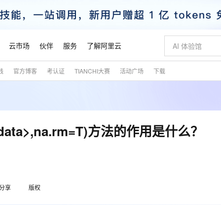
云市场
伙伴
服务
了解阿里云
践
官方博客
考认证
TIANCHI大赛
活动广场
下载
AI 特惠
数据与 API
成为产品伙伴
企业增值服务
最佳实践
价格计算器
AI 场景体
基础软件
产品伙伴合
阿里云认证
市场活动
配置报价
大模型
自助选配和估算价格
步到位
智启 AI 普惠权益
产品生态集成认证中心
企业支持计划
云上春晚
域名与网站
Qwen Audio：打造专属 AI 语音助手
千问官方 MaaS 平台，为开发者和 Agent 而生，新用户赠送 1 亿 + tokens 额度
一句话生成原生
AI Coding
阿里云Maa
2026 阿里云
云服务器 E
为企业打
数据集
Windows
大模型认证
模型
NEW
NEW
格式还原
值低价云产品抢先购
至高享 1亿+免费 tokens，加速 Al 应用落地
提供智能易用的域名与建站服务
Qwen-Audio-3.0-Realtime 端到端实时语音角色扮演
输入一句话想法,
智能编程，一键
安全可靠、
产品生态伙伴
专家技术服务
云上奥运之旅
弹性计算合作
阿里云中企出
手机三要素
宝塔 Linux
全部认证
<data>,na.rm=T)方法的作用是什么？
价格优势
开源旗舰模型
即刻拥有 DeepSeek-V4-Pro
阿里云 OPC 创新助力计划
千问大模型
一键部署幻兽
AI 电商营销
对象存储 O
大模型
产品生态伙伴工作台
企业增值服务台
云栖战略参考
云存储合作计
云栖大会
身份实名认证
CentOS
训练营
推动算力普惠，释放技术红利
最高返9万
真正可用的 1M 上下文,一次完成代码全链路开发
快速构建应用程序和网站，即刻迈出上云第一步
轻松解锁专属 DeepSeek-V4-Pro
至高百万元 Token 补贴，加速一人公司成长
多元化、高性能、安全可靠的大模型服务
一键购买专属
从图文生成到
云上的中国
数据库合作计
活动全景
短信
Docker
图片和
自进化智能体
5 分钟轻松部署专属 QwenPaw
Token Plan 模型订阅计划
数字证书管理服务（原SSL证书）
高效搭建 AI
AI 广告创作
无影云电脑
企业成长
NEW
HOT
信息公告
看见新力量
云网络合作计
OCR 文字识别
JAVA
越聪明
证享300元代金券
全托管，含MySQL、PostgreSQL、SQL Server、MariaDB多引擎
Qwen3.8-Max 首发尝鲜，限时加量 10 倍，夜间低至2折
实现全站HTTPS，呈现可信的WEB访问
从聊天伙伴进化为能主动干活的本地数字员工
图文、视频一
随时随地安
魔搭 Mode
Kimi-K3
HappyHors
分享
版权
NEW
loud
服务实践
官网公告
金融模力时刻
Salesforce O
版
发票查验
全能环境
Claude Code + GStack 打造工程团队
千问办公，限时限量积分加倍
Qoder
低代码高效构
AI 建站
短信服务
型
NEW
作计划
Kimi 最新旗舰模型，长程编程与推理利器
让文字生成流
计划
创新中心
魔搭 ModelSc
健康状态
理服务
让AI从“聊天伙伴”进化为能干活的“数字员工”
安装技能 GStack，拥有专属 AI 工程团队
你的AI工作搭子，覆盖日常办公高频场景
面向真实软件的智能体编程平台
0 代码专业建
客户案例
天气预报查询
操作系统
态合作计划