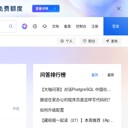
文档
备案
控制台
注册
登录
个人
积分
发布
验
作计划
器
AI 活动
专业服务
服务伙伴合作计划
开发者社区
加入我们
产品动态
服务平台百炼
阿里云 OPC 创新助力计划
一站式生成采购清单，支持单品或批量购买
可编辑精美 PPT 文稿
S产品伙伴计划（繁花）
峰会
CS
造的大模型服务与应用开发平台
Agency Agents：拥有专属领域专家
AI 生产力先锋
Al MaaS 服务伙伴赋能合作
域名
博文
Careers
至高可申请百万元
Qwen3.8-Max 模型上线
 轻松生成专业的 PPT
开启高性价比 AI 编程新体验
弹性可伸缩的云计算服务
先锋实践拓展 AI 生产力的边界
多领域专家智能体,一键组建 AI 虚拟交付团队
Token 补贴，五大权
计划
海大会
伙伴信用分合作计划
商标
问答
社会招聘
问答排行榜
最热
最新
益加速 OPC 成功
帕鲁游戏服务器
SS
HappyHorse 打造一站式影视创作平台
飞天发布时刻
HOT
Open Search 向量检索版支
划
备案
电子书
校园招聘
联机服务器，轻松开启游戏
视频创作，一键激活电商全链路生产力
稳定、安全、高性价比、高性能的云存储服务
所见，即是所愿
持视频检索 Pipeline 功能
可视化编排打通从文字构思到成片全链路闭环
更多支持
【大咖问答】对话PostgreSQL 中国社区发起人之一，阿里云数据库高级专家 德哥
划
公司注册
镜像站
视频生成
语音识别与合成
 智能体与工作流应用
漫剧工坊：一站式动画创作平台
AI 实训营
应用身份服务 (IDaaS)
据说在家办公的程序员是这样写代码的？
合作伙伴培训与认证
划
上云迁移
站生成，高效打造优质广告素材
全接入的云上超级电脑
通过阿里云百炼高效搭建AI应用,助力高效开发
快速生产连贯的高质量长漫剧
从基础到进阶，Agent 创客手把手教你
OpenClaw 管理能力上线
lScope
我要反馈
e-1.1-T2V
Qwen3-TTS-Flash
举报
如何升级配置
查询合作伙伴
n Alibaba Cloud ISV 合作
代维服务
建企业门户网站
10 分钟搭建微信、支付宝小程序
MaxCompute MaxFrame 提
畅细腻的高质量视频
离线语音合成大模型，多语言方言自适应，低延迟高稳定
创新加速
ope
登录合作伙伴管理后台
【藏经阁一起读（27）】本周推荐《Apache Flink案例集（2022版）》，你有哪些心得？
我要建议
站，无忧落地极速上线
以可视化方式快速构建移动和 PC 门户网站
国内短信简单易用，安全可靠，秒级触达，全球覆盖200+国家和地区。
高效部署网站，快速应用到小程序
供自动弹性内存功能