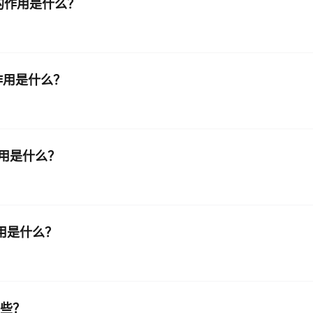
)函数的作用是什么？
AI 应用
10分钟微调：让0.6B模型媲美235B模
多模态数据信
型
依托云原生高可用架构,实现Dify私有化部署
用1%尺寸在特定领域达到大模型90%以上效果
数的作用是什么？
一个 AI 助手
超强辅助，Bol
即刻拥有 DeepSeek-R1 满血版
在企业官网、通讯软件中为客户提供 AI 客服
多种方案随心选，轻松解锁专属 DeepSeek
的作用是什么？
的作用是什么？
哪些？