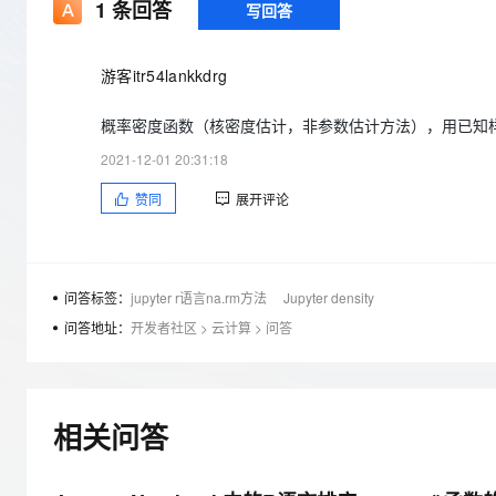
存储
天池大赛
1
条回答
写回答
Qwen3.7-Plus
云解析DNS
解决方案免费试用 新老
电子合同
最高领取价值200元试用
能看、能想、能动手的多模
安全
网络与CDN
AI 算法大赛
畅捷通
游客itr54lankkdrg
大数据开发治理平台 Data
AI 产品 免费试用
网络
安全
云开发大赛
Qwen3-VL-Plus
Tableau 订阅
1亿+ 大模型 tokens 和 
概率密度函数（核密度估计，非参数估计方法），用已知
可观测
入门学习赛
中间件
AI空中课堂在线直播课
云防火墙
140+云产品 免费试用
2021-12-01 20:31:18
上云与迁云
云原生的云上边界网络安全
产品新客免费试用，最长1
数据库
赞同
展开评论
生态解决方案
大模型服务
企业出海
大模型ACA认证体验
大数据计算
助力企业全员 AI 认知与能
行业生态解决方案
千问AI平台-Token Plan
政企业务
媒体服务
开发者生态解决方案
问答标签：
jupyter r语言na.rm方法
Jupyter density
企业服务与云通信
问答地址：
开发者社区
>
云计算
>
问答
千问AI平台-模型体验
AI 开发和 AI 应用解决
在线体验全尺寸、多种模态
域名与网站
Happy 系列大模型
终端用户计算
相关问答
Serverless
开发工具