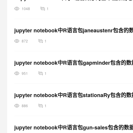
1048
1
jupyter notebook中R语言包janeaustenr包
872
1
jupyter notebook中R语言包gapminder包含
951
1
jupyter notebook中R语言包stationaRy包
886
1
jupyter notebook中R语言包gun-sales包含