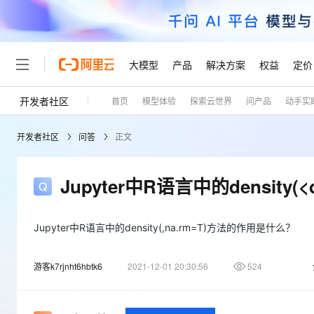
大模型
产品
解决方案
权益
定价
开发者社区
首页
模型体验
探索云世界
问产品
动手实
大模型
产品
解决方案
权益
定价
云市场
伙伴
服务
了解阿里云
精选产品
精选解决方案
普惠上云
产品定价
精选商城
成为销售伙伴
售前咨询
为什么选择阿里云
千问AI平台
开发者社区
问答
正文
了解云产品的定价详情
大模型服务平台百炼
睿译宝，AI翻译排版一
普惠上云 官方力荐
分销伙伴
在线服务
网站建设
什么是云计算
大
大模型服务与应用平台
上传文档即自动完成翻译和
云服务器38元/年起，超
咨询伙伴
多端小程序
技术领先
Jupyter中R语言中的density(
云上成本管理
售后服务
轻量应用服务器
GLM-5.2：长任务时代
官方推荐返现计划
大模型
精选产品
精选解决方案
Salesforce 国际版订阅
稳定可靠
管理和优化成本
推荐新用户得奖励，单订单
销售伙伴合作计划
自助服务
友盟天域
安全合规
人工智能与机器学习
AI
Jupyter中R语言中的density(,na.rm=T)方法的作用是什么？
文本生成
云数据库 RDS
Hermes Agent，打造
云工开物
无影生态合作计划
在线服务
观测云
分析师报告
自主进化，持久记忆，越用
高校专属算力普惠，学生认
计算
互联网应用开发
Qwen3.8-Max
游客k7rjnht6hbtk6
2021-12-01 20:30:56
524
HOT
Salesforce On Alibaba C
工单服务
Tuya 物联网平台阿里云
研究报告与白皮书
人工智能平台 PAI
快速拥有专属 OpenClaw
大模
Consulting Partner 合
大数据
容器
智能体时代全能旗舰模型
免费试用
短信专区
一站式AI开发、训练和推
蓝凌 OA
AI 大模型销售与服务生
现代化应用