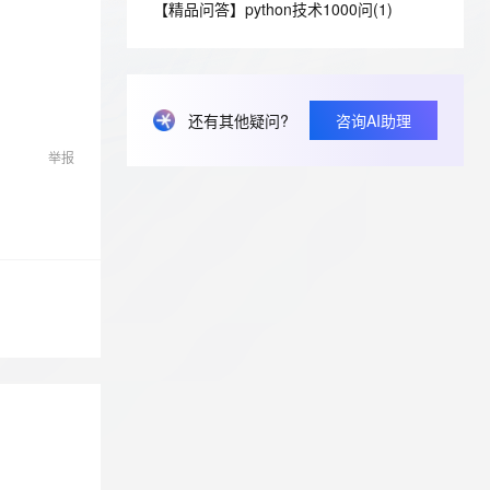
安全
【精品问答】python技术1000问(1)
我要投诉
e-1.1-I2V
Cosyvoice-V3-Flash
PolarDB
上云场景组合购
Milvus 弹性伸缩功能新增节
伴
漫剧创作，剧本、分镜、视频高效生成
100%兼容MySQL、PostgreSQL，兼容Oracle，支持集中和分布式
覆盖90%+业务场景，专享组合折扣价
点支持范围
畅自然，细节丰富
高表现力语音合成大模型，语音克隆听感自然
VPN
ernetes 版 ACK
云聚AI 严选权益
AI 原生数据库服务发布
SSL 证书
2V
Fun-ASR
，一键激活高效办公新体验
理容器应用的 K8s 服务
精选AI产品，从模型到应用全链提效
Agent 数据网关
还有其他疑问?
咨询AI助理
文戏情感细腻自然，动作戏激烈拳拳到肉，实现更强表演能力
支持中英文自由切换，具备更强的噪声鲁棒性
堡垒机
AI 用量加速计划
云原生数据库 PolarDB
举报
防火墙
、识别商机，让客服更高效、服务更出色。
新老同享，达量后返
Agentic Database 发布
主机安全
应用
千问办公
NEW
AI 应用及服务市场
的智能体编程平台
一站式AI生产力平台
AI 应用
伶鹊
企业级人与Agent协作平台，接入和调度多个数字员工
智能客服平台，对话机器人、对话分析、智能外呼
大模型
大模型服务平台百炼 - 全妙
自然语言处理
应用创作平台
多模态内容创作工具，已接入 DeepSeek
数据标注
机器学习