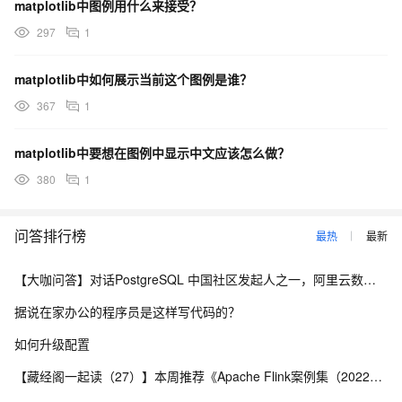
matplotlib中图例用什么来接受？
297
1
matplotlib中如何展示当前这个图例是谁？
367
1
matplotlib中要想在图例中显示中文应该怎么做？
380
1
问答排行榜
最热
最新
【大咖问答】对话PostgreSQL 中国社区发起人之一，阿里云数据库高级专家 德哥
据说在家办公的程序员是这样写代码的？
如何升级配置
【藏经阁一起读（27）】本周推荐《Apache Flink案例集（2022版）》，你有哪些心得？