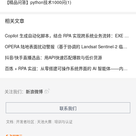
【精品问答】python技术1000问(1)
相关文章
Copilot 生成自动化脚本，结合 RPA 实现跨系统业务流转：EXE 打包与内网离线部署实践
OPERA 陆地表面扰动警报（基于协调的 Landsat Sentinel-2 临时产品，版本 0）
抖音/快手直播选品：用API快速匹配爆款与低价货源
百炼 + RPA 实战：从零搭建可操作系统界面的 AI 智能体——内网离线部署与 EXE 打包分发完整方案
关注我们：
新浪微博
联系我们
文档
|
开发者社区
|
天池大赛
|
培训与认证