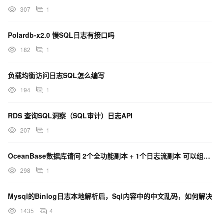
307
1
Polardb-x2.0 慢SQL日志有接口吗
182
1
负载均衡访问日志SQL怎么编写
194
1
RDS 查询SQL洞察（SQL审计）日志API
207
1
OceanBase数据库请问 2个全功能副本 + 1个日志流副本 可以组成 高可用 集群么 ？
298
1
Mysql的Binlog日志本地解析后，Sql内容中的中文乱码，如何解决
1435
4