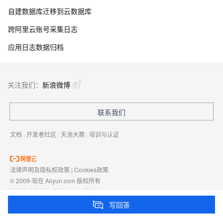
自建数据库迁移到云数据库
跨阿里云账号采集日志
应用日志数据归档
关注我们：
新浪微博
联系我们
文档
|
开发者社区
|
天池大赛
|
培训与认证
法律声明及隐私权政策
|
Cookies政策
© 2009-现在 Aliyun.com 版权所有
增值电信业务经营许可证：
浙B2-20080101
域名注册服务机构许可：
浙D3-20210002
写回答
浙公网安备 33010602009975号
浙B2-20080101-4