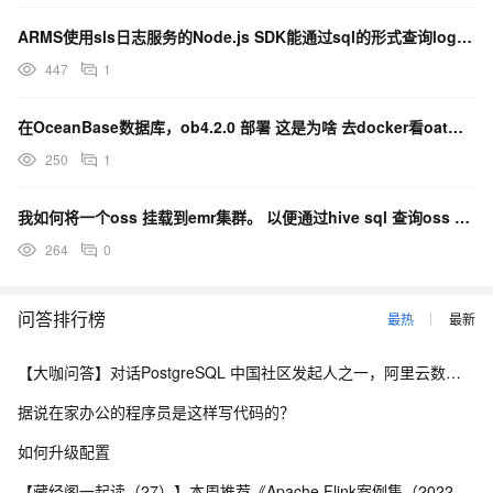
ARMS使用sls日志服务的Node.js SDK能通过sql的形式查询logstore-rum吗？
447
1
在OceanBase数据库，ob4.2.0 部署 这是为啥 去docker看oat日志也没明确？
250
1
我如何将一个oss 挂载到emr集群。 以便通过hive sql 查询oss 里的日志数据？
264
0
问答排行榜
最热
最新
【大咖问答】对话PostgreSQL 中国社区发起人之一，阿里云数据库高级专家 德哥
据说在家办公的程序员是这样写代码的？
如何升级配置
【藏经阁一起读（27）】本周推荐《Apache Flink案例集（2022版）》，你有哪些心得？