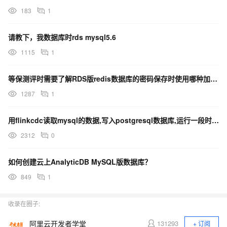
183
1
请教下，我数据库时rds mysql5.6
1115
1
等保测评时需要了解RDS版redis数据库的密码保存时使用哪种加密算法
1287
1
用flinkcdc读取mysql的数据,写入postgresql数据库,运行一段时间后挂了
2312
0
如何创建云上AnalyticDB MySQL版数据库？
849
1
收录在圈子:
阿里云开发者学堂
131293
+ 订阅