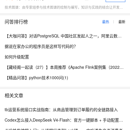
技术图谱：由专家组参与技术图谱的绘制与编写，知识与实践的结合让开发者们掌握学习路线与逻辑，快速提升技能 电子书：电子书由阿里内外专家打造，供开发者们下载学习，更与课程相结合，使用户更易理解掌握课程内容 训练营：学习训练营 深入浅出，专家授课，带领开发者们快速上云 精品课程：汇集知识碎片，解决技术难题，体系化学习场景，深入浅出，易于理解 技能自测：提供免费测试，摸底自查 体验实验室：学完即练，云资源免费使用
问答排行榜
最热
最新
【大咖问答】对话PostgreSQL 中国社区发起人之一，阿里云数据库高级专家 德哥
据说在家办公的程序员是这样写代码的？
如何升级配置
【藏经阁一起读（27）】本周推荐《Apache Flink案例集（2022版）》，你有哪些心得？
【精品问答】python技术1000问(1)
相关文章
tb运营系统接口实战指南：从商品管理到订单履约的全链路接入
Codex怎么接入DeepSeek V4-Flash：官方一键脚本 + 手动配置完整教程