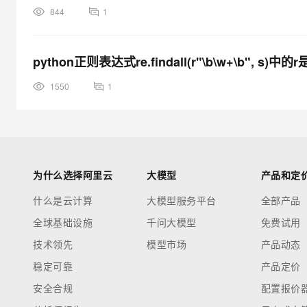
844
1
python正则表达式re.findall(r"\b\w+\b", s
1550
1
为什么选择阿里云
大模型
产品和定
什么是云计算
大模型服务平台
全部产品
全球基础设施
千问大模型
免费试用
技术领先
模型市场
产品动态
稳定可靠
产品定价
安全合规
配置报价