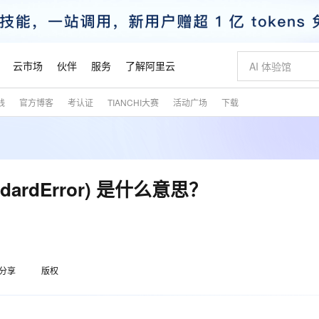
云市场
伙伴
服务
了解阿里云
践
官方博客
考认证
TIANCHI大赛
活动广场
下载
AI 特惠
数据与 API
成为产品伙伴
企业增值服务
最佳实践
价格计算器
AI 场景体
基础软件
产品伙伴合
阿里云认证
市场活动
配置报价
大模型
自助选配和估算价格
新方式
睿译宝，AI翻译排版一步到位
智启 AI 普惠权益
产品生态集成认证中心
企业支持计划
云上春晚
域名与网站
千问官方 MaaS 平台，为开发者和 Agent 而生，新用户赠送 1 亿 + tokens 额度
Qwen Aud
AI Coding
阿里云Maa
2026 阿里云
云服务器 E
为企业打
数据集
Windows
大模型认证
模型
NEW
NEW
交付可用成果
值低价云产品抢先购
上传文档即自动完成翻译和格式还原
至高享 1亿+免费 tokens，加速 Al 应用落地
提供智能易用的域名与建站服务
智能编程，一键
安全可靠、
产品生态伙伴
专家技术服务
云上奥运之旅
弹性计算合作
阿里云中企出
手机三要素
宝塔 Linux
全部认证
ndardError) 是什么意思？
价格优势
有专属领域专家
GLM-5.2：长任务时代开源旗舰模型
阿里云 OPC 创新助力计划
千问大模型
即刻拥有 DeepS
AI 电商营销
对象存储 O
大模型
产品生态伙伴工作台
企业增值服务台
云栖战略参考
云存储合作计
云栖大会
身份实名认证
CentOS
训练营
推动算力普惠，释放技术红利
最高返9万
多领域专家智能体,一键组建 AI 虚拟交付团队
快速构建应用程序和网站，即刻迈出上云第一步
至高百万元 Token 补贴，加速一人公司成长
多元化、高性能、安全可靠的大模型服务
真正可用的 1M 上下文,一次完成代码全链路开发
轻松解锁专属 Dee
从图文生成到
云上的中国
数据库合作计
活动全景
短信
Docker
图片和
站式影视创作平台
Hermes Agent，打造自进化智能体
Token Plan 模型订阅计划
数字证书管理服务（原SSL证书）
5 分钟轻松部署
AI 广告创作
无影云电脑
企业成长
NEW
信息公告
看见新力量
云网络合作计
OCR 文字识别
JAVA
证享300元代金券
可视化编排打通从文字构思到成片全链路闭环
全托管，含MySQL、PostgreSQL、SQL Server、MariaDB多引擎
自主进化，持久记忆，越用越聪明
Qwen3.8-Max 首发尝鲜，限时加量 10 倍，夜间低至2折
实现全站HTTPS，呈现可信的WEB访问
图文、视频一
随时随地安
魔搭 Mode
Kimi-K3
HappyHors
分享
版权
NEW
loud
服务实践
官网公告
金融模力时刻
Salesforce O
版
发票查验
全能环境
Claude Code + GStack 打造工程团队
千问办公，限时限量积分加倍
Qoder
低代码高效构
AI 建站
短信服务
型
NEW
作计划
Kimi 最新旗舰模型，长程编程与推理利器
让文字生成流
计划
创新中心
魔搭 ModelSc
健康状态
理服务
让AI从“聊天伙伴”进化为能干活的“数字员工”
安装技能 GStack，拥有专属 AI 工程团队
你的AI工作搭子，覆盖日常办公高频场景
面向真实软件的智能体编程平台
0 代码专业建
客户案例
天气预报查询
操作系统
态合作计划