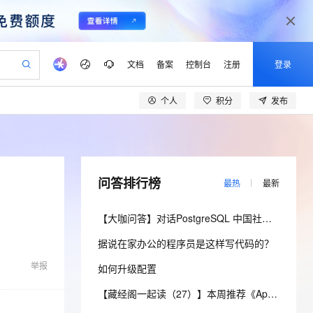
文档
备案
控制台
注册
登录
个人
积分
发布
验
作计划
器
AI 活动
专业服务
服务伙伴合作计划
开发者社区
加入我们
产品动态
服务平台百炼
阿里云 OPC 创新助力计划
一站式生成采购清单，支持单品或批量购买
io：打造专属 AI 语音助手
S产品伙伴计划（繁花）
峰会
CS
造的大模型服务与应用开发平台
一句话生成原生可编辑精美 PPT 文稿
AI 生产力先锋
Al MaaS 服务伙伴赋能合作
域名
博文
Careers
至高可申请百万元
Qwen3.8-Max 模型上线
开启高性价比 AI 编程新体验
弹性可伸缩的云计算服务
Qwen-Audio-3.0-Realtime 端到端实时语音角色扮演
输入一句话想法, 轻松生成专业的 PPT
先锋实践拓展 AI 生产力的边界
Token 补贴，五大权
计划
海大会
伙伴信用分合作计划
商标
问答
社会招聘
问答排行榜
最热
最新
益加速 OPC 成功
eek-V4-Pro
SS
一键部署幻兽帕鲁游戏服务器
飞天发布时刻
HOT
Open Search 向量检索版支
划
备案
电子书
校园招聘
pSeek-V4-Pro
视频创作，一键激活电商全链路生产力
稳定、安全、高性价比、高性能的云存储服务
一键购买专属联机服务器，轻松开启游戏
所见，即是所愿
持视频检索 Pipeline 功能
更多支持
【大咖问答】对话PostgreSQL 中国社区发起人之一，阿里云数据库高级专家 德哥
划
公司注册
镜像站
视频生成
语音识别与合成
专属 QwenPaw
漫剧工坊：一站式动画创作平台
AI 实训营
HOT
应用身份服务 (IDaaS)
据说在家办公的程序员是这样写代码的？
合作伙伴培训与认证
划
上云迁移
站生成，高效打造优质广告素材
全接入的云上超级电脑
从聊天伙伴进化为能主动干活的本地数字员工
快速生产连贯的高质量长漫剧
从基础到进阶，Agent 创客手把手教你
OpenClaw 管理能力上线
lScope
我要反馈
e-1.1-T2V
Qwen3-TTS-Flash
举报
如何升级配置
查询合作伙伴
n Alibaba Cloud ISV 合作
代维服务
建企业门户网站
10 分钟搭建微信、支付宝小程序
MaxCompute MaxFrame 提
畅细腻的高质量视频
离线语音合成大模型，多语言方言自适应，低延迟高稳定
创新加速
ope
登录合作伙伴管理后台
【藏经阁一起读（27）】本周推荐《Apache Flink案例集（2022版）》，你有哪些心得？
我要建议
站，无忧落地极速上线
以可视化方式快速构建移动和 PC 门户网站
国内短信简单易用，安全可靠，秒级触达，全球覆盖200+国家和地区。
高效部署网站，快速应用到小程序
供自动弹性内存功能