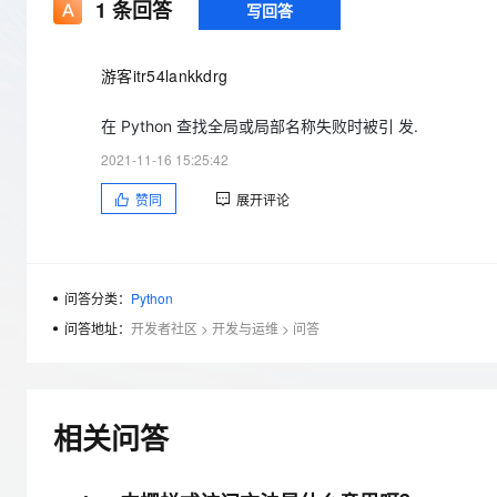
存储
天池大赛
1
条回答
写回答
Qwen3.7-Plus
云解析DNS
解决方案免费试用 新老
电子合同
最高领取价值200元试用
能看、能想、能动手的多模
安全
网络与CDN
AI 算法大赛
畅捷通
游客itr54lankkdrg
大数据开发治理平台 Data
AI 产品 免费试用
网络
安全
云开发大赛
Qwen3-VL-Plus
Tableau 订阅
1亿+ 大模型 tokens 和 
在 Python 查找全局或局部名称失败时被引 发.
可观测
入门学习赛
中间件
AI空中课堂在线直播课
云防火墙
140+云产品 免费试用
2021-11-16 15:25:42
上云与迁云
云原生的云上边界网络安全
产品新客免费试用，最长1
数据库
赞同
展开评论
生态解决方案
大模型服务
企业出海
大模型ACA认证体验
大数据计算
助力企业全员 AI 认知与能
行业生态解决方案
千问AI平台-Token Plan
政企业务
媒体服务
开发者生态解决方案
问答分类：
Python
企业服务与云通信
问答地址：
开发者社区
>
开发与运维
>
问答
千问AI平台-模型体验
AI 开发和 AI 应用解决
在线体验全尺寸、多种模态
域名与网站
Happy 系列大模型
终端用户计算
相关问答
Serverless
开发工具