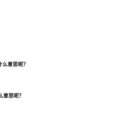
AI 应用
10分钟微调：让0.6B模型媲美235B模
多模态数据信
型
依托云原生高可用架构,实现Dify私有化部署
用1%尺寸在特定领域达到大模型90%以上效果
一个 AI 助手
超强辅助，Bol
即刻拥有 DeepSeek-R1 满血版
在企业官网、通讯软件中为客户提供 AI 客服
多种方案随心选，轻松解锁专属 DeepSeek
是什么意思呢？
是什么意思呢？