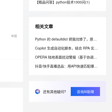
安全
【精品问答】python技术1000问(1)
我要投诉
e-1.1-I2V
Cosyvoice-V3-Flash
PolarDB
上云场景组合购
Milvus 弹性伸缩功能新增节
伴
漫剧创作，剧本、分镜、视频高效生成
100%兼容MySQL、PostgreSQL，兼容Oracle，支持集中和分布式
覆盖90%+业务场景，专享组合折扣价
点支持范围
畅自然，细节丰富
高表现力语音合成大模型，语音克隆听感自然
VPN
ernetes 版 ACK
云聚AI 严选权益
AI 原生数据库服务发布
SSL 证书
2V
Fun-ASR
，一键激活高效办公新体验
理容器应用的 K8s 服务
精选AI产品，从模型到应用全链提效
Agent 数据网关
相关文章
文戏情感细腻自然，动作戏激烈拳拳到肉，实现更强表演能力
支持中英文自由切换，具备更强的噪声鲁棒性
堡垒机
AI 用量加速计划
云原生数据库 PolarDB
举报
防火墙
Python 的 defaultdict 把我坑惨了，原来缺失键会自动创建，但 `__missing__` 的副作用让我调试到崩溃
、识别商机，让客服更高效、服务更出色。
新老同享，达量后返
Agentic Database 发布
主机安全
应用
Copilot 生成自动化脚本，结合 RPA 实现跨系统业务流转：EXE 打包与内网离线部署实践
OPERA 陆地表面扰动警报（基于协调的 Landsat Sentinel-2 临时产品，版本 0）
千问办公
NEW
AI 应用及服务市场
的智能体编程平台
一站式AI生产力平台
抖音/快手直播选品：用API快速匹配爆款与低价货源
AI 应用
伶鹊
企业级人与Agent协作平台，接入和调度多个数字员工
智能客服平台，对话机器人、对话分析、智能外呼
大模型
大模型服务平台百炼 - 全妙
自然语言处理
还有其他疑问?
咨询AI助理
应用创作平台
多模态内容创作工具，已接入 DeepSeek
数据标注
机器学习