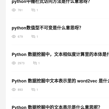
python中栅栏式访问方法是什么意思呀？
大模型解决方案
迁移与运维管理
761
1
快速部署 Dify，高效搭建 
专有云
python数值型不可变是什么意思呀？
10 分钟在聊天系统中增加
679
1
Python 数据挖掘中，文本相似度计算里的本体
2973
1
Python 数据挖掘中文本表示里的 word2vec 
893
1
Python 数据挖掘中的文本表示是什么意思呢？