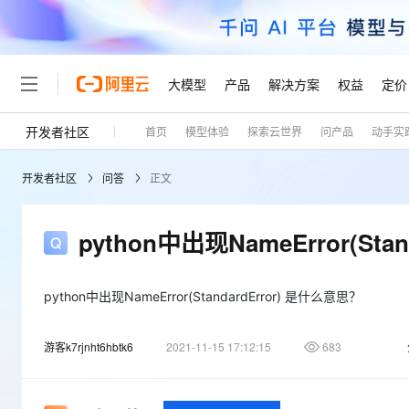
大模型
产品
解决方案
权益
定价
开发者社区
首页
模型体验
探索云世界
问产品
动手实
大模型
产品
解决方案
权益
定价
云市场
伙伴
服务
了解阿里云
精选产品
精选解决方案
普惠上云
产品定价
精选商城
成为销售伙伴
售前咨询
为什么选择阿里云
千问AI平台
开发者社区
问答
正文
了解云产品的定价详情
大模型服务平台百炼
千问办公，解锁你的工作
普惠上云 官方力荐
分销伙伴
在线服务
网站建设
什么是云计算
大
大模型服务与应用平台
企业级Agent产品，直接
云服务器38元/年起，超
咨询伙伴
多端小程序
技术领先
python中出现NameError(Sta
云上成本管理
售后服务
轻量应用服务器
Agency Agents：拥
官方推荐返现计划
大模型
精选产品
精选解决方案
Salesforce 国际版订阅
稳定可靠
管理和优化成本
推荐新用户得奖励，单订单
销售伙伴合作计划
自助服务
友盟天域
安全合规
人工智能与机器学习
AI
python中出现NameError(StandardError) 是什么意思？
文本生成
云数据库 RDS
HappyHorse 打造一
云工开物
无影生态合作计划
在线服务
观测云
分析师报告
高校专属算力普惠，学生认
计算
互联网应用开发
Qwen3.8-Max
游客k7rjnht6hbtk6
2021-11-15 17:12:15
683
HOT
Salesforce On Alibaba C
工单服务
Tuya 物联网平台阿里云
研究报告与白皮书
人工智能平台 PAI
快速拥有专属 OpenClaw
大模
Consulting Partner 合
大数据
容器
智能体时代全能旗舰模型
免费试用
短信专区
一站式AI开发、训练和推
蓝凌 OA
AI 大模型销售与服务生
现代化应用