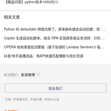
【精品问答】python技术1000问(1)
相关文章
Python 的 defaultdict 把我坑惨了，原来缺失键会自动创建，但 `__missing__` 的副作用让我调试到崩溃
Copilot 生成自动化脚本，结合 RPA 实现跨系统业务流转：EXE 打包与内网离线部署实践
OPERA 陆地表面扰动警报（基于协调的 Landsat Sentinel-2 临时产品，版本 0）
抖音/快手直播选品：用API快速匹配爆款与低价货源
关注我们：
新浪微博
联系我们
文档
|
开发者社区
|
天池大赛
|
培训与认证