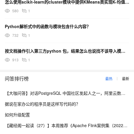
怎么使用scikit-learn的cluster模块中提供KMeans类实现K-均值聚类呢？
580
1
Python解析式中的函数与模块包含什么内容？
732
1
按文档操作引入第三方python 包，结果怎么也说找不该导入模块，用的pyodps3，这是什么原因？
913
1
问答排行榜
最热
最新
【大咖问答】对话PostgreSQL 中国社区发起人之一，阿里云数据库高级专家 德哥
据说在家办公的程序员是这样写代码的？
如何升级配置
【藏经阁一起读（27）】本周推荐《Apache Flink案例集（2022版）》，你有哪些心得？