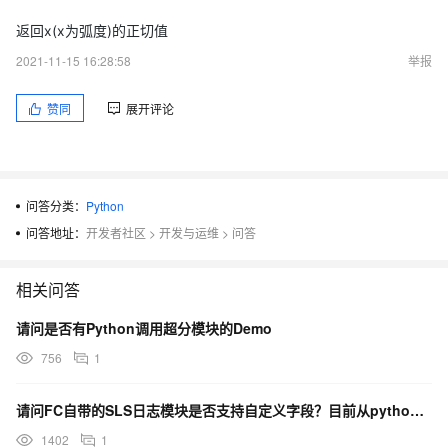
返回x(x为弧度)的正切值
2021-11-15 16:28:58
举报
赞同
展开评论
问答分类：
Python
问答地址：
开发者社区
>
开发与运维
>
问答
相关问答
请问是否有Python调用超分模块的Demo
756
1
请问FC自带的SLS日志模块是否支持自定义字段？目前从python的SDK文档上看，只能产生mess
1402
1