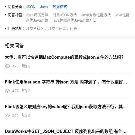
问答分类：
JSON
Java
数据格式
问答标签：
Java调优方法
对象JSON方法
Java对象性能方法
java性能
调优Java对象
java性能调优Java对象方法
问答地址：
开发者社区
>
开发与运维
>
问答
相关问答
大佬，有可以快速把MaxCompute的表转成json文件的方法吗？
478
3
Flink使用fastjson 字符串 转json 方法 内存满了 ，有什么更好的方法 处理吗？
477
3
Flink该怎么取对应key的value呢？我用json获取方法不行，其它也没看到适合的函数。
559
5
DataWorks中GET_JSON_OBJECT 反序列化出来的数组 有什么方法获取数组长度呢?