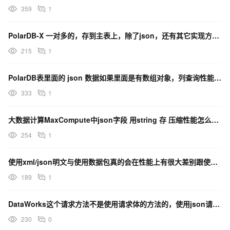
359
1
PolarDB-X 一对多的，存到主表上，除了json，还有其它实现方法吗？
215
1
PolarDB表里面的 json 数据如果里面是有数组对象，列查询性能会有影响吗？
333
1
大数据计算MaxCompute中json字段 用string 存 压缩性能怎么样 ？
254
1
使用xml/json明文与使用数据包真的会在性能上有很大差别跟使用必要吗？
189
1
DataWorks这个请求方法不是使用请求体的方法的，使用json请求体是访问不了的，如何解决？
230
0