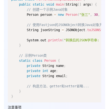
public
static
void
main
(
String
[
]
 args
)
{
// 创建一个示例Java对象
        Person person 
=
new
Person
(
"张三"
,
30
,
"zh
// 使用Fastjson的JSONObject转换Java对象为JS
        String jsonString 
=
 JSONObject
.
toJSONStrin
        System
.
out
.
println
(
"转换后的JSON字符串: "
+
 
}
// 示例Person类
static
class
Person
{
private
 String name
;
private
int
 age
;
private
 String email
;
// 构造方法、getter和setter省略...
}
}
注意事项