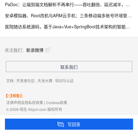
PaDoc：让端到端文档解析不再串行——吞吐翻倍、延迟减半，质量还没掉
安卓模拟器、Root改机与ARM云手机：三条移动端多账号环境管理路径的工程实测手记
医院随访系统源码，基于Java+Vue+SpringBoot技术架构的智能化管理平台
关注我们：
新浪微博
联系我们
文档
|
开发者社区
|
天池大赛
|
培训与认证
法律声明及隐私权政策
|
Cookies政策
© 2009-现在 Aliyun.com 版权所有
增值电信业务经营许可证：
浙B2-20080101
域名注册服务机构许可：
浙D3-20210002
写回答
浙公网安备 33010602009975号
浙B2-20080101-4