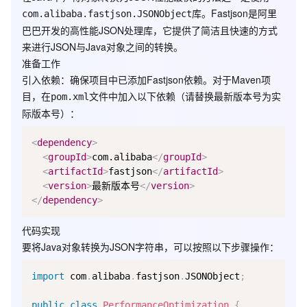
库。Fastjson是阿里
com.alibaba.fastjson.JSONObject
巴巴开发的高性能JSON处理库，它提供了简洁且快速的方式
来进行JSON与Java对象之间的转换。
准备工作
引入依赖
：确保项目中已添加Fastjson依赖。对于Maven项
目，在
文件中加入以下依赖（请替换
为实
pom.xml
最新版本号
际版本号）：
<
dependency
>
<
groupId
>
com.alibaba
</
groupId
>
<
artifactId
>
fastjson
</
artifactId
>
<
version
>
最新版本号
</
version
>
</
dependency
>
代码实现
要将Java对象转换为JSON字符串，可以按照以下步骤操作：
import
 com
.
alibaba
.
fastjson
.
JSONObject
;
public
class
PerformanceOptimization
{