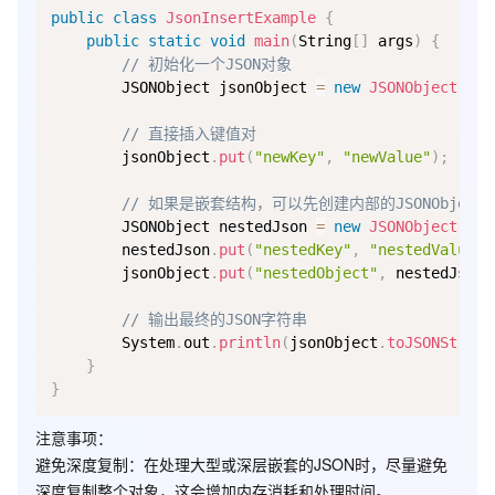
public
class
JsonInsertExample
{
public
static
void
main
(
String
[
]
 args
)
{
// 初始化一个JSON对象
        JSONObject jsonObject 
=
new
JSONObject
(
)
;
// 直接插入键值对
        jsonObject
.
put
(
"newKey"
,
"newValue"
)
;
// 如果是嵌套结构，可以先创建内部的JSONObject
        JSONObject nestedJson 
=
new
JSONObject
(
)
;
        nestedJson
.
put
(
"nestedKey"
,
"nestedValue"
)
        jsonObject
.
put
(
"nestedObject"
,
 nestedJson
)
// 输出最终的JSON字符串
        System
.
out
.
println
(
jsonObject
.
toJSONString
}
}
注意事项：
避免深度复制
：在处理大型或深层嵌套的JSON时，尽量避免
深度复制整个对象，这会增加内存消耗和处理时间。