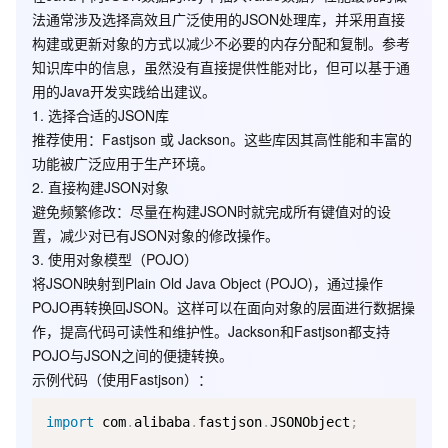
法通常涉及选择高效且广泛使用的JSON处理库，并采用直接
构建或更新对象的方式以减少不必要的内存分配和复制。参考
知识库中的信息，虽然没有直接提供性能对比，但可以基于通
用的Java开发实践给出建议。
1. 选择合适的JSON库
推荐使用
：Fastjson 或 Jackson。这些库因其高性能和丰富的
功能被广泛应用于生产环境。
2. 直接构建JSON对象
避免频繁修改
：尽量在构建JSON时就完成所有键值对的设
置，减少对已有JSON对象的修改操作。
3. 使用对象模型（POJO）
将JSON映射到Plain Old Java Object (POJO)，通过操作
POJO再转换回JSON。这样可以在面向对象的层面进行数据操
作，提高代码可读性和维护性。Jackson和Fastjson都支持
POJO与JSON之间的便捷转换。
示例代码（使用Fastjson）：
import
 com
.
alibaba
.
fastjson
.
JSONObject
;