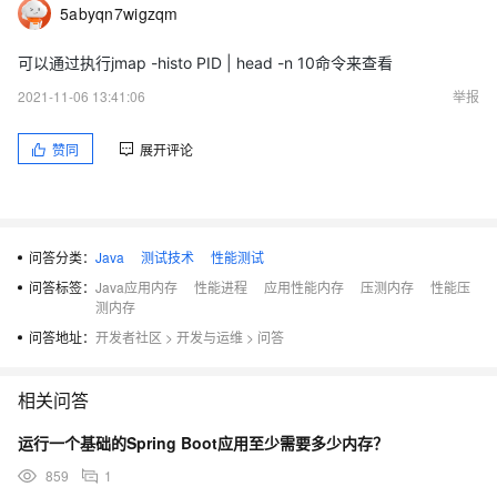
5abyqn7wigzqm
可以通过执行jmap -histo PID | head -n 10命令来查看
2021-11-06 13:41:06
举报
赞同
展开评论
问答分类：
Java
测试技术
性能测试
问答标签：
Java应用内存
性能进程
应用性能内存
压测内存
性能压
测内存
问答地址：
开发者社区
>
开发与运维
>
问答
相关问答
运行一个基础的Spring Boot应用至少需要多少内存？
859
1