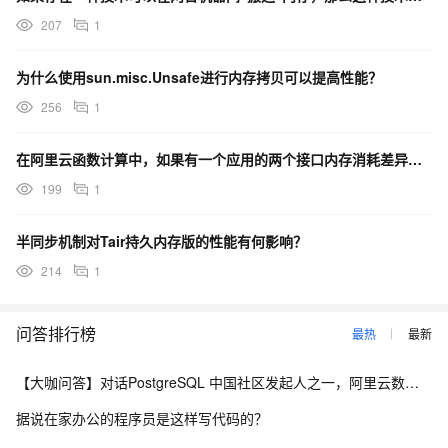
207
1
为什么使用sun.misc.Unsafe进行内存拷贝可以提高性能？
256
1
在阿里云函数计算中，如果有一个应用的两个接口内存消耗差异很大，应该如何设置内存以节约成本？
199
1
半同步机制对Tair持久内存版的性能有何影响？
214
1
问答排行榜
最热
最新
【大咖问答】对话PostgreSQL 中国社区发起人之一，阿里云数据库高级专家 德哥
据说在家办公的程序员是这样写代码的？