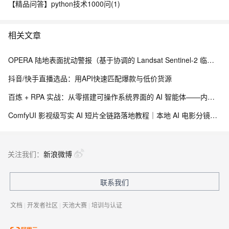
【精品问答】python技术1000问(1)
相关文章
OPERA 陆地表面扰动警报（基于协调的 Landsat Sentinel-2 临时产品，版本 0）
抖音/快手直播选品：用API快速匹配爆款与低价货源
百炼 + RPA 实战：从零搭建可操作系统界面的 AI 智能体——内网离线部署与 EXE 打包分发完整方案
ComfyUI 影视级写实 AI 短片全链路落地教程｜本地 AI 电影分镜渲染、时序稳定与人像一致性解决方案
关注我们：
新浪微博
联系我们
文档
|
开发者社区
|
天池大赛
|
培训与认证