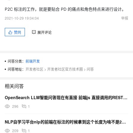
P2C 标注的工作，就是要贴合 PD 的痛点和角色特点来进行设计。
2021-10-29 19:04:04
举报
赞同
展开评论
问答分类：
前端开发
问答地址：
开发者社区
>
开发者社区官方技术圈
>
问答
相关问答
OpenSearch LLM智能问答现在有直接 前端js 直接调用的RESTful 文档或者例子么？
296
1
NLP自学习平台nlp的前端在标注的时候拿到这个长度为啥不是2呢？
209
1