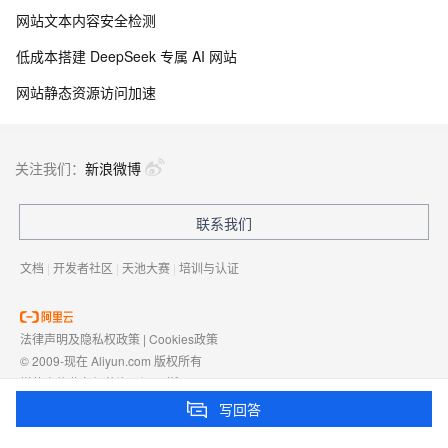
网站文本内容安全检测
低成本搭建 DeepSeek 专属 AI 网站
网站静态资源访问加速
关注我们：
新浪微博
联系我们
文档
|
开发者社区
|
天池大赛
|
培训与认证
法律声明及隐私权政策
|
Cookies政策
© 2009-现在 Aliyun.com 版权所有
增值电信业务经营许可证：
浙B2-20080101
域名注册服务机构许可：
浙D3-20210002
写回答
浙公网安备 33010602009975号
浙B2-20080101-4