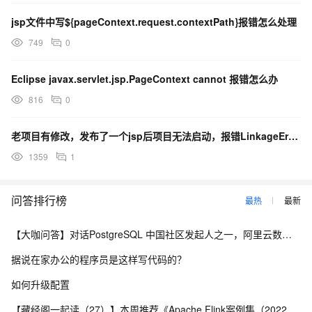
jsp文件中写${pageContext.request.contextPath}报错怎么处理
749
0
Eclipse javax.servlet.jsp.PageContext cannot 报错怎么办
816
0
老项目有修改，发布了一个jsp后项目无法启动，报错LinkageError
1359
1
问答排行榜
最热
最新
【大咖问答】对话PostgreSQL 中国社区发起人之一，阿里云数据库高级专家 德哥
据说在家办公的程序员是这样写代码的？
如何升级配置
【藏经阁一起读（27）】本周推荐《Apache Flink案例集（2022版）》，你有哪些心得？