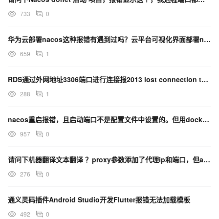
733
0
华为云部署nacos这种报错有遇到过吗？云平台可视化界面部署nacos怎么配置端口？
659
1
RDS通过外网地址3306端口进行连接报2013 lost connection to mys...
288
1
nacos重启报错，且启动端口不是配置文件中设置的。但用docker挂载data启动又是正常的,求解
957
0
请问下机器翻译文本翻译 ？proxy参数添加了代理ip和端口，但api报错 怎么办？
276
0
通义灵码插件Android Studio开发Flutter报错无法加载模板
492
0