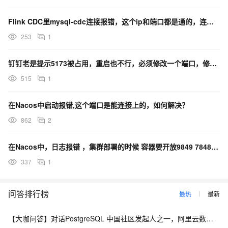
Flink CDC里mysql-cdc连接报错，这个ip和端口都是通的，连接池设置的200怎么办？
253
1
钉钉老是提示5173被占用，重启也不行，必须修改一个端口，修改了端口又报错，有人遇到过这个问题吗？
515
1
在Nacos中启动报错,这个端口是能连接上的，如何解决？
862
2
在Nacos中，日志报错 ，集群部署的时候 容器要开放9849 7848端口吗？
337
1
问答排行榜
最热
最新
【大咖问答】对话PostgreSQL 中国社区发起人之一，阿里云数据库高级专家 德哥