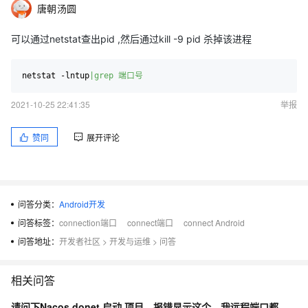
唐朝汤圆
可以通过netstat查出pid ,然后通过kill -9 pid 杀掉该进程
netstat 
-
lntup
|grep 端口号
2021-10-25 22:41:35
举报
赞同
展开评论
问答分类：
Android开发
问答标签：
connection端口
connect端口
connect Android
问答地址：
开发者社区
>
开发与运维
>
问答
相关问答
请问下Nacos donet 启动 项目，报错显示这个，我远程端口都打开了，是什么原因？