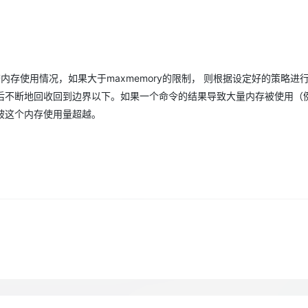
Deepseek-v4-pro
HappyHors
同享
万小智 AI 建站低至 15元/月
Qoder CN
AI 短剧/漫剧
云原生数据库 
快递物流查询
WordPress
成为服务伙
高校合作
点，立即开启云上创新
覆盖公网/内网、递归/权威、移动APP等全场景解析服务
送.CN域名，送备案服务码
基于千问大模型等，支持代码智能生成、研发智能问答
AI助力短剧
态智能体模型
旗舰 MoE 大模型，百万上下文与顶尖推理能力
图生视频，流
Ubuntu
服务生态伙伴
云工开物
企业应用
Works
Night Plan 支持 Qwen 3.8-Max
云原生大数据计算服务 MaxCompute
AI 办公
容器服务 Kub
NEW
GLM-5.2
Wan2.7-T
Red Hat
30+ 款产品免费体验
Data Agent 驱动的一站式 Data+AI 开发治理平台
夜间 5 折，Qwen/Meoo/TokenPlan 客户专享
面向分析的企业级SaaS模式云数据仓库
AI智能应用
提供一站式管
科研合作
视觉 Coding、空间感知、多模态思考等全面升级
1M上下文，专为长程任务能力而生
内存使用情况，如果大于maxmemory的限制， 则根据设定好的策略进
ERP
堂（旗舰版）
SUSE
智能客服
后不断地回收回到边界以下。如果一个命令的结果导致大量内存被使用（
CRM
防护产品
2个月
自动承接线索
被这个内存使用量超越。
建站小程序
OA 办公系统
AI 应用构建
大模型原生
力提升
财税管理
模板建站
Qoder
大模型服务平台百炼-应用模版
HOT
NEW
面向真实软件
个人版上线、团队版降价；千问3.8-Max首发发尝鲜
丰富多元化的应用模版和解决方案
400电话
定制建站
万有无界
大模型服务平台百炼-智能体
方案
广告营销
模板小程序
的模型效果
灵活可视化地构建企业级 Agent
定制小程序
秒悟
人工智能平台 PAI
APP 开发
云端极速 AI 
新一代 AI 视频生成模型，深度适配广告营销等场景
AI Native 的算法工程平台，一站式完成建模、训练、推理服务部署
建站系统