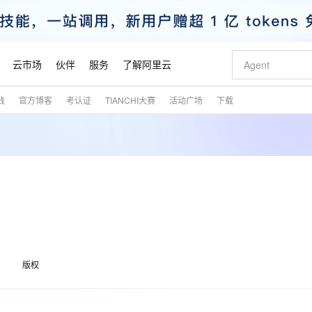
云市场
伙伴
服务
了解阿里云
践
官方博客
考认证
TIANCHI大赛
活动广场
下载
AI 特惠
数据与 API
成为产品伙伴
企业增值服务
最佳实践
价格计算器
AI 场景体
基础软件
产品伙伴合
阿里云认证
市场活动
配置报价
大模型
自助选配和估算价格
新方式
睿译宝，AI翻译排版一步到位
智启 AI 普惠权益
产品生态集成认证中心
企业支持计划
云上春晚
域名与网站
千问官方 MaaS 平台，为开发者和 Agent 而生，新用户赠送 1 亿 + tokens 额度
Qwen Aud
AI Coding
阿里云Maa
2026 阿里云
云服务器 E
为企业打
数据集
Windows
大模型认证
模型
NEW
NEW
交付可用成果
值低价云产品抢先购
上传文档即自动完成翻译和格式还原
至高享 1亿+免费 tokens，加速 Al 应用落地
提供智能易用的域名与建站服务
智能编程，一键
安全可靠、
产品生态伙伴
专家技术服务
云上奥运之旅
弹性计算合作
阿里云中企出
手机三要素
宝塔 Linux
全部认证
价格优势
有专属领域专家
GLM-5.2：长任务时代开源旗舰模型
阿里云 OPC 创新助力计划
千问大模型
即刻拥有 DeepS
AI 电商营销
对象存储 O
大模型
产品生态伙伴工作台
企业增值服务台
云栖战略参考
云存储合作计
云栖大会
身份实名认证
CentOS
训练营
推动算力普惠，释放技术红利
最高返9万
多领域专家智能体,一键组建 AI 虚拟交付团队
快速构建应用程序和网站，即刻迈出上云第一步
至高百万元 Token 补贴，加速一人公司成长
多元化、高性能、安全可靠的大模型服务
真正可用的 1M 上下文,一次完成代码全链路开发
轻松解锁专属 Dee
从图文生成到
云上的中国
数据库合作计
活动全景
短信
Docker
图片和
站式影视创作平台
Hermes Agent，打造自进化智能体
Token Plan 模型订阅计划
数字证书管理服务（原SSL证书）
5 分钟轻松部署
AI 广告创作
无影云电脑
企业成长
NEW
信息公告
看见新力量
云网络合作计
OCR 文字识别
JAVA
证享300元代金券
可视化编排打通从文字构思到成片全链路闭环
全托管，含MySQL、PostgreSQL、SQL Server、MariaDB多引擎
自主进化，持久记忆，越用越聪明
Qwen3.8-Max 首发尝鲜，限时加量 10 倍，夜间低至2折
实现全站HTTPS，呈现可信的WEB访问
图文、视频一
随时随地安
魔搭 Mode
Kimi-K3
HappyHors
版权
NEW
loud
服务实践
官网公告
金融模力时刻
Salesforce O
版
发票查验
全能环境
Claude Code + GStack 打造工程团队
千问办公，限时限量积分加倍
Qoder
低代码高效构
AI 建站
短信服务
型
NEW
作计划
Kimi 最新旗舰模型，长程编程与推理利器
让文字生成流
计划
创新中心
魔搭 ModelSc
健康状态
理服务
让AI从“聊天伙伴”进化为能干活的“数字员工”
安装技能 GStack，拥有专属 AI 工程团队
你的AI工作搭子，覆盖日常办公高频场景
面向真实软件的智能体编程平台
0 代码专业建
客户案例
天气预报查询
操作系统
态合作计划