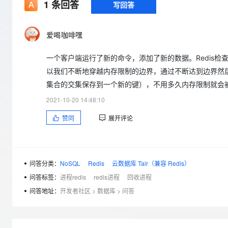
存储
天池大赛
1
条回答
写回答
Qwen3.7-Plus
云解析DNS
解决方案免费试用 新老
电子合同
最高领取价值200元试用
能看、能想、能动手的多模
安全
网络与CDN
AI 算法大赛
畅捷通
爱喝咖啡嘿
大数据开发治理平台 Data
AI 产品 免费试用
网络
安全
云开发大赛
Qwen3-VL-Plus
Tableau 订阅
1亿+ 大模型 tokens 和 
一个客户端运行了新的命令，添加了新的数据。Redis检查
可观测
入门学习赛
中间件
AI空中课堂在线直播课
云防火墙
140+云产品 免费试用
以我们不断地穿越内存限制的边界，通过不断达到边界然
上云与迁云
云原生的云上边界网络安全
产品新客免费试用，最长1
数据库
集合的交集保存到一个新的键），不用多久内存限制就会
生态解决方案
大模型服务
2021-10-20 14:48:10
企业出海
大模型ACA认证体验
大数据计算
助力企业全员 AI 认知与能
行业生态解决方案
赞同
展开评论
千问AI平台-Token Plan
政企业务
媒体服务
开发者生态解决方案
企业服务与云通信
千问AI平台-模型体验
AI 开发和 AI 应用解决
在线体验全尺寸、多种模态
问答分类：
NoSQL
Redis
云数据库 Tair（兼容 Redis）
域名与网站
问答标签：
进程redis
redis进程
回收进程
Happy 系列大模型
终端用户计算
问答地址：
开发者社区
>
数据库
>
问答
Serverless
开发工具