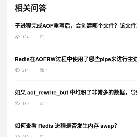
大模型解决方案
相关问答
迁移与运维管理
快速部署 Dify，高效搭建 
子进程完成AOF重写后，会创建哪个文件？该文件对
专有云
10 分钟在聊天系统中增加
184
1
Redis在AOFRW过程中使用了哪些pipe来进
214
1
如果 aof_rewrite_buf 中堆积了非常多的数据
189
1
如何查看 Redis 进程是否发生内存 swap？
263
1