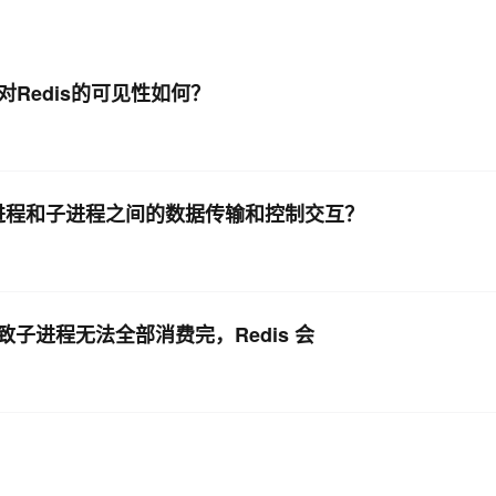
AI 应用
10分钟微调：让0.6B模型媲美235B模
多模态数据信
型
依托云原生高可用架构,实现Dify私有化部署
Redis的可见性如何？
用1%尺寸在特定领域达到大模型90%以上效果
一个 AI 助手
超强辅助，Bol
即刻拥有 DeepSeek-R1 满血版
在企业官网、通讯软件中为客户提供 AI 客服
多种方案随心选，轻松解锁专属 DeepSeek
行主进程和子进程之间的数据传输和控制交互？
，导致子进程无法全部消费完，Redis 会