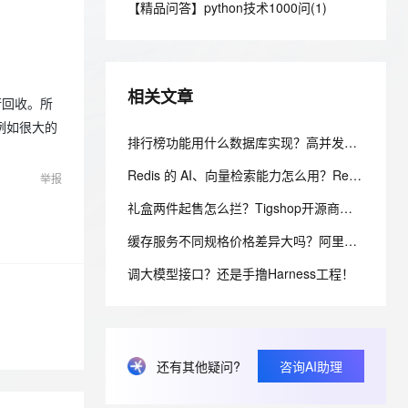
安全
【精品问答】python技术1000问(1)
我要投诉
e-1.1-I2V
Cosyvoice-V3-Flash
PolarDB
上云场景组合购
Milvus 弹性伸缩功能新增节
伴
漫剧创作，剧本、分镜、视频高效生成
100%兼容MySQL、PostgreSQL，兼容Oracle，支持集中和分布式
覆盖90%+业务场景，专享组合折扣价
点支持范围
畅自然，细节丰富
高表现力语音合成大模型，语音克隆听感自然
VPN
ernetes 版 ACK
云聚AI 严选权益
AI 原生数据库服务发布
SSL 证书
2V
Fun-ASR
，一键激活高效办公新体验
理容器应用的 K8s 服务
精选AI产品，从模型到应用全链提效
Agent 数据网关
相关文章
文戏情感细腻自然，动作戏激烈拳拳到肉，实现更强表演能力
支持中英文自由切换，具备更强的噪声鲁棒性
行回收。所
堡垒机
AI 用量加速计划
例如很大的
云原生数据库 PolarDB
防火墙
排行榜功能用什么数据库实现？高并发实时排行榜方案选型（阿里云 Tair TairZset 实战）
、识别商机，让客服更高效、服务更出色。
新老同享，达量后返
Agentic Database 发布
主机安全
应用
Redis 的 AI、向量检索能力怎么用？Redis 向量实战指南（阿里云 Tair TairVector）
举报
礼盒两件起售怎么拦？Tigshop开源商城我补了个min_buy
千问办公
NEW
AI 应用及服务市场
的智能体编程平台
一站式AI生产力平台
缓存服务不同规格价格差异大吗？阿里云 Tair 规格选型与价格对照指南
AI 应用
伶鹊
调大模型接口？还是手撸Harness工程！
企业级人与Agent协作平台，接入和调度多个数字员工
智能客服平台，对话机器人、对话分析、智能外呼
大模型
大模型服务平台百炼 - 全妙
自然语言处理
应用创作平台
多模态内容创作工具，已接入 DeepSeek
数据标注
还有其他疑问?
咨询AI助理
机器学习