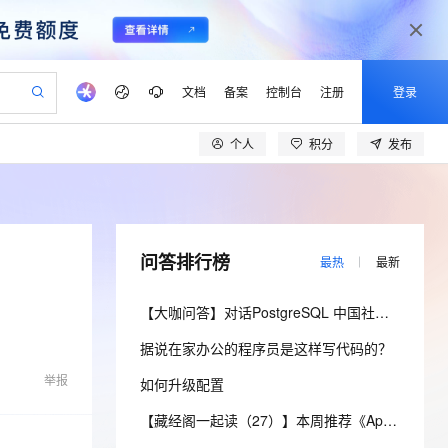
文档
备案
控制台
注册
登录
个人
积分
发布
验
作计划
器
AI 活动
专业服务
服务伙伴合作计划
开发者社区
加入我们
产品动态
服务平台百炼
阿里云 OPC 创新助力计划
一站式生成采购清单，支持单品或批量购买
io：打造专属 AI 语音助手
S产品伙伴计划（繁花）
峰会
CS
造的大模型服务与应用开发平台
一句话生成原生可编辑精美 PPT 文稿
AI 生产力先锋
Al MaaS 服务伙伴赋能合作
域名
博文
Careers
至高可申请百万元
Qwen3.8-Max 模型上线
开启高性价比 AI 编程新体验
弹性可伸缩的云计算服务
Qwen-Audio-3.0-Realtime 端到端实时语音角色扮演
输入一句话想法, 轻松生成专业的 PPT
先锋实践拓展 AI 生产力的边界
Token 补贴，五大权
计划
海大会
伙伴信用分合作计划
商标
问答
社会招聘
问答排行榜
最热
最新
益加速 OPC 成功
eek-V4-Pro
SS
一键部署幻兽帕鲁游戏服务器
飞天发布时刻
HOT
Open Search 向量检索版支
划
备案
电子书
校园招聘
pSeek-V4-Pro
视频创作，一键激活电商全链路生产力
稳定、安全、高性价比、高性能的云存储服务
一键购买专属联机服务器，轻松开启游戏
所见，即是所愿
持视频检索 Pipeline 功能
更多支持
【大咖问答】对话PostgreSQL 中国社区发起人之一，阿里云数据库高级专家 德哥
划
公司注册
镜像站
视频生成
语音识别与合成
专属 QwenPaw
漫剧工坊：一站式动画创作平台
AI 实训营
HOT
应用身份服务 (IDaaS)
据说在家办公的程序员是这样写代码的？
合作伙伴培训与认证
划
上云迁移
站生成，高效打造优质广告素材
全接入的云上超级电脑
从聊天伙伴进化为能主动干活的本地数字员工
快速生产连贯的高质量长漫剧
从基础到进阶，Agent 创客手把手教你
OpenClaw 管理能力上线
lScope
我要反馈
e-1.1-T2V
Qwen3-TTS-Flash
举报
如何升级配置
查询合作伙伴
n Alibaba Cloud ISV 合作
代维服务
建企业门户网站
10 分钟搭建微信、支付宝小程序
MaxCompute MaxFrame 提
畅细腻的高质量视频
离线语音合成大模型，多语言方言自适应，低延迟高稳定
创新加速
ope
登录合作伙伴管理后台
【藏经阁一起读（27）】本周推荐《Apache Flink案例集（2022版）》，你有哪些心得？
我要建议
站，无忧落地极速上线
以可视化方式快速构建移动和 PC 门户网站
国内短信简单易用，安全可靠，秒级触达，全球覆盖200+国家和地区。
高效部署网站，快速应用到小程序
供自动弹性内存功能