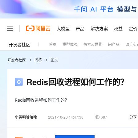
大模型
产品
解决方案
权益
定价
开发者社区
首页
模型体验
探索云世界
问产品
动手实
大模型
产品
解决方案
权益
定价
云市场
伙伴
服务
了解阿里云
精选产品
精选解决方案
普惠上云
产品定价
精选商城
成为销售伙伴
售前咨询
为什么选择阿里云
千问AI平台
开发者社区
问答
正文
了解云产品的定价详情
大模型服务平台百炼
千问办公，解锁你的工作
普惠上云 官方力荐
分销伙伴
在线服务
网站建设
什么是云计算
大
大模型服务与应用平台
企业级Agent产品，直接
云服务器38元/年起，超
咨询伙伴
多端小程序
技术领先
Redis回收进程如何工作的？
云上成本管理
售后服务
轻量应用服务器
Agency Agents：拥
官方推荐返现计划
大模型
精选产品
精选解决方案
Salesforce 国际版订阅
稳定可靠
管理和优化成本
推荐新用户得奖励，单订单
销售伙伴合作计划
自助服务
友盟天域
安全合规
人工智能与机器学习
AI
Redis回收进程如何工作的？
文本生成
云数据库 RDS
HappyHorse 打造一
云工开物
无影生态合作计划
在线服务
观测云
分析师报告
高校专属算力普惠，学生认
计算
互联网应用开发
Qwen3.8-Max
小黄鸭哈哈哈
2021-10-20 14:47:38
687
分享
HOT
Salesforce On Alibaba C
工单服务
Tuya 物联网平台阿里云
研究报告与白皮书
人工智能平台 PAI
快速拥有专属 OpenClaw
大模
Consulting Partner 合
大数据
容器
智能体时代全能旗舰模型
免费试用
短信专区
一站式AI开发、训练和推
蓝凌 OA
AI 大模型销售与服务生
现代化应用