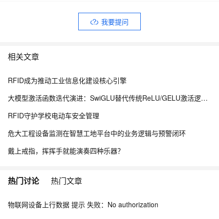
我要提问
相关文章
RFID成为推动工业信息化建设核心引擎
大模型激活函数迭代演进：SwiGLU替代传统ReLU/GELU激活逻辑提升模型性能.189
RFID守护学校电动车安全管理
危大工程设备监测在智慧工地平台中的业务逻辑与预警闭环
戴上戒指，挥挥手就能演奏四种乐器？
热门讨论
热门文章
物联网设备上行数据 提示 失败：No authorization