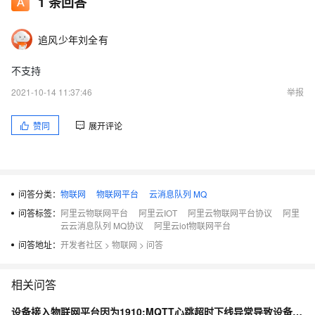
1
条回答
追风少年刘全有
不支持
2021-10-14 11:37:46
举报
赞同
展开评论
问答分类：
物联网
物联网平台
云消息队列 MQ
问答标签：
阿里云物联网平台
阿里云IOT
阿里云物联网平台协议
阿里
云云消息队列 MQ协议
阿里云iot物联网平台
问答地址：
开发者社区
>
物联网
>
问答
相关问答
设备接入物联网平台因为1910:MQTT心跳超时下线异常导致设备下线