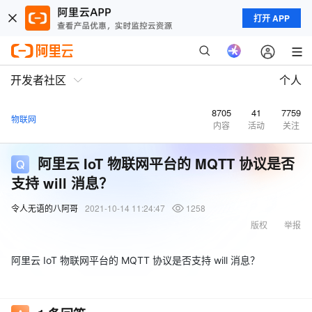
打开 APP
开发者社区
个人
8705
41
7759
物联网
内容
活动
关注
阿里云 IoT 物联网平台的 MQTT 协议是否
支持 will 消息？
令人无语的八阿哥
2021-10-14 11:24:47
1258
版权
举报
阿里云 IoT 物联网平台的 MQTT 协议是否支持 will 消息？