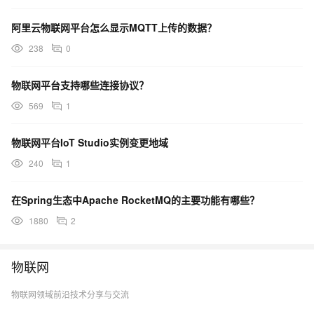
阿里云物联网平台怎么显示MQTT上传的数据？
238
0
物联网平台支持哪些连接协议？
569
1
物联网平台IoT Studio实例变更地域
240
1
在Spring生态中Apache RocketMQ的主要功能有哪些？
1880
2
物联网
物联网领域前沿技术分享与交流