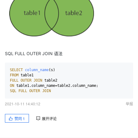
SQL FULL OUTER JOIN 语法
SELECT
column_name
FROM
FULL
OUTER
JOIN
ON
 table1.
column_name
=table2.
column_name
SQL
FULL
OUTER
JOIN
2021-10-11 14:40:12
举报
赞同
1
展开评论