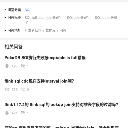
问答分类：
SQL
问答标签：
SQL full outer join关键字
SQL join关键字
SQL outer关键
字
问答地址：
开发者社区
>
数据库
>
问答
相关问答
PolarDB SQl执行失败报tmptable is full错误
196
1
flink sql cdc现在支持interval join嘛？
336
0
flink1.17.2的 flink sql的lookup join支持对维表字段的过滤吗?
421
1
两段sql查出来是不同的值，union all或者left join，就会出现两个相同值。