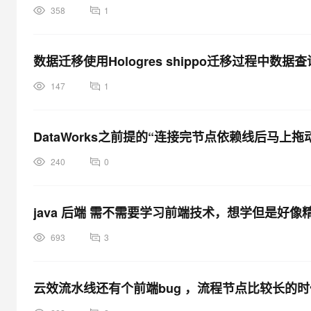
358
1
数据迁移使用Hologres shippo迁移过程
147
1
DataWorks之前提的“连接完节点依赖线后马上
240
0
java 后端 需不需要学习前端技术，想学但是好像
693
3
云效流水线还有个前端bug ，流程节点比较长的