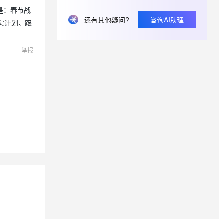
是：春节战
还有其他疑问?
咨询AI助理
实计划、跟
息提取
与 AI 智能体进行实时音视频通话
从文本、图片、视频中提取结构化的属性信息
构建支持视频理解的 AI 音视频实时通话应用
举报
t.diy 一步搞定创意建站
构建大模型应用的安全防护体系
通过自然语言交互简化开发流程,全栈开发支持
通过阿里云安全产品对 AI 应用进行安全防护