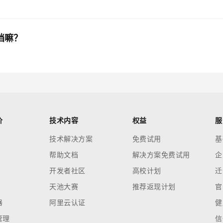
档嘛？
价
技术内容
权益
服
技术解决方案
免费试用
基
帮助文档
解决方案免费试用
企
开发者社区
高校计划
迁
天池大赛
推荐返现计划
官
器
阿里云认证
健
管理
信