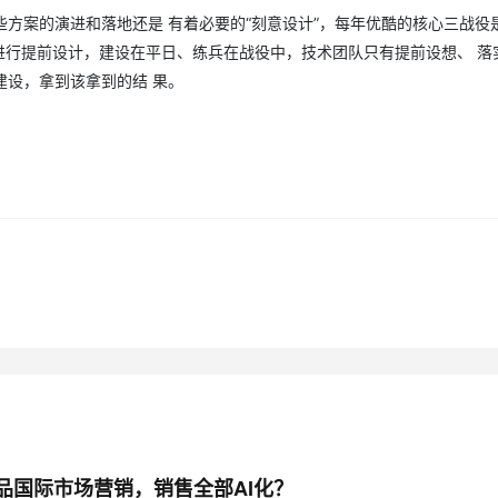
方案的演进和落地还是 有着必要的“刻意设计”，每年优酷的核心三战役
台进行提前设计，建设在平日、练兵在战役中，技术团队只有提前设想、 落
AI 应用
10分钟微调：让0.6B模型媲美235B模
多模态数据信
建设，拿到该拿到的结 果。
型
依托云原生高可用架构,实现Dify私有化部署
用1%尺寸在特定领域达到大模型90%以上效果
一个 AI 助手
超强辅助，Bol
即刻拥有 DeepSeek-R1 满血版
在企业官网、通讯软件中为客户提供 AI 客服
多种方案随心选，轻松解锁专属 DeepSeek
产品国际市场营销，销售全部AI化？