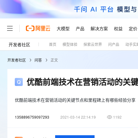
大模型
产品
解决方案
权益
定价
开发者社区
首页
模型体验
探索云世界
问产品
动手实
大模型
产品
解决方案
权益
定价
云市场
伙伴
服务
了解阿里云
精选产品
精选解决方案
普惠上云
产品定价
精选商城
成为销售伙伴
售前咨询
为什么选择阿里云
千问AI平台
开发者社区
问答
正文
了解云产品的定价详情
大模型服务平台百炼
千问办公，解锁你的工作
普惠上云 官方力荐
分销伙伴
在线服务
网站建设
什么是云计算
大
大模型服务与应用平台
企业级Agent产品，直接
云服务器38元/年起，超
咨询伙伴
多端小程序
技术领先
优酷前端技术在营销活动的关
云上成本管理
售后服务
轻量应用服务器
Agency Agents：拥
官方推荐返现计划
大模型
精选产品
精选解决方案
Salesforce 国际版订阅
稳定可靠
管理和优化成本
推荐新用户得奖励，单订单
销售伙伴合作计划
自助服务
友盟天域
安全合规
人工智能与机器学习
AI
优酷前端技术在营销活动的关键节点和里程碑上有哪些经验分享
文本生成
云数据库 RDS
HappyHorse 打造一
云工开物
无影生态合作计划
在线服务
观测云
分析师报告
高校专属算力普惠，学生认
计算
互联网应用开发
Qwen3.8-Max
1358896759097293
2021-03-14 22:14:19
1192
HOT
Salesforce On Alibaba C
工单服务
Tuya 物联网平台阿里云
研究报告与白皮书
人工智能平台 PAI
快速拥有专属 OpenClaw
大模
Consulting Partner 合
大数据
容器
智能体时代全能旗舰模型
免费试用
短信专区
一站式AI开发、训练和推
蓝凌 OA
AI 大模型销售与服务生
现代化应用