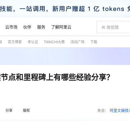
云市场
伙伴
服务
了解阿里云
践
官方博客
考认证
TIANCHI大赛
活动广场
下载
AI 特惠
数据与 API
成为产品伙伴
企业增值服务
最佳实践
价格计算器
AI 场景体
基础软件
产品伙伴合
阿里云认证
市场活动
配置报价
大模型
自助选配和估算价格
新方式
睿译宝，AI翻译排版一步到位
智启 AI 普惠权益
产品生态集成认证中心
企业支持计划
云上春晚
域名与网站
千问官方 MaaS 平台，为开发者和 Agent 而生，新用户赠送 1 亿 + tokens 额度
Qwen Aud
AI Coding
阿里云Maa
2026 阿里云
云服务器 E
为企业打
数据集
Windows
大模型认证
模型
NEW
NEW
交付可用成果
值低价云产品抢先购
上传文档即自动完成翻译和格式还原
至高享 1亿+免费 tokens，加速 Al 应用落地
提供智能易用的域名与建站服务
智能编程，一键
安全可靠、
产品生态伙伴
专家技术服务
云上奥运之旅
弹性计算合作
阿里云中企出
手机三要素
宝塔 Linux
全部认证
键节点和里程碑上有哪些经验分享？
价格优势
有专属领域专家
GLM-5.2：长任务时代开源旗舰模型
阿里云 OPC 创新助力计划
千问大模型
即刻拥有 DeepS
AI 电商营销
对象存储 O
大模型
产品生态伙伴工作台
企业增值服务台
云栖战略参考
云存储合作计
云栖大会
身份实名认证
CentOS
训练营
推动算力普惠，释放技术红利
最高返9万
多领域专家智能体,一键组建 AI 虚拟交付团队
快速构建应用程序和网站，即刻迈出上云第一步
至高百万元 Token 补贴，加速一人公司成长
多元化、高性能、安全可靠的大模型服务
真正可用的 1M 上下文,一次完成代码全链路开发
轻松解锁专属 Dee
从图文生成到
云上的中国
数据库合作计
活动全景
短信
Docker
图片和
站式影视创作平台
Hermes Agent，打造自进化智能体
Token Plan 模型订阅计划
数字证书管理服务（原SSL证书）
5 分钟轻松部署
AI 广告创作
无影云电脑
企业成长
NEW
信息公告
看见新力量
云网络合作计
OCR 文字识别
JAVA
证享300元代金券
可视化编排打通从文字构思到成片全链路闭环
全托管，含MySQL、PostgreSQL、SQL Server、MariaDB多引擎
自主进化，持久记忆，越用越聪明
Qwen3.8-Max 首发尝鲜，限时加量 10 倍，夜间低至2折
实现全站HTTPS，呈现可信的WEB访问
图文、视频一
随时随地安
魔搭 Mode
来自：
阿里文娱技
Kimi-K3
HappyHors
分享
版权
NEW
loud
服务实践
官网公告
金融模力时刻
Salesforce O
版
发票查验
全能环境
Claude Code + GStack 打造工程团队
千问办公，限时限量积分加倍
Qoder
低代码高效构
AI 建站
短信服务
型
NEW
作计划
Kimi 最新旗舰模型，长程编程与推理利器
让文字生成流
计划
创新中心
魔搭 ModelSc
健康状态
理服务
让AI从“聊天伙伴”进化为能干活的“数字员工”
安装技能 GStack，拥有专属 AI 工程团队
你的AI工作搭子，覆盖日常办公高频场景
面向真实软件的智能体编程平台
0 代码专业建
客户案例
天气预报查询
操作系统
态合作计划