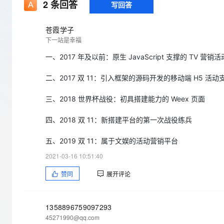
存储
天池大赛
2
条回答
写回答
Qwen3.7-Plus
云解析DNS
解决方案免费试用 新老
电子合同
最高领取价值200元试用
能看、能想、能动手的多模
安全
网络与CDN
AI 算法大赛
畅捷通
苍霞学子
大数据开发治理平台 Data
AI 产品 免费试用
网络
下一站是幸福
安全
云开发大赛
Qwen3-VL-Plus
Tableau 订阅
1亿+ 大模型 tokens 和 
一、2017 年及以前：原生 JavaScript 支撑的 TV 
可观测
入门学习赛
中间件
AI空中课堂在线直播课
云防火墙
140+云产品 免费试用
二、2017 双 11：引入框架的源码开发的移动端 H5 活动
上云与迁云
云原生的云上边界网络安全
产品新客免费试用，最长1
数据库
生态解决方案
大模型服务
企业出海
三、2018 世界杯战役：初具搭建能力的 Weex 页面
大模型ACA认证体验
大数据计算
助力企业全员 AI 认知与能
行业生态解决方案
千问AI平台-Token Plan
政企业务
四、2018 双 11：新搭建平台的第一次战役练兵
媒体服务
开发者生态解决方案
五、2019 双 11：属于文娱的活动营销平台
企业服务与云通信
千问AI平台-模型体验
AI 开发和 AI 应用解决
2021-03-16 10:51:40
在线体验全尺寸、多种模态
域名与网站
赞同
展开评论
Happy 系列大模型
终端用户计算
Serverless
1358896759097293
45271990@qq.com
开发工具