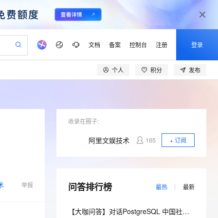
文档
备案
控制台
注册
登录
个人
积分
发布
验
作计划
器
AI 活动
专业服务
服务伙伴合作计划
开发者社区
加入我们
产品动态
服务平台百炼
阿里云 OPC 创新助力计划
一站式生成采购清单，支持单品或批量购买
io：打造专属 AI 语音助手
S产品伙伴计划（繁花）
峰会
CS
造的大模型服务与应用开发平台
一句话生成原生可编辑精美 PPT 文稿
AI 生产力先锋
Al MaaS 服务伙伴赋能合作
域名
博文
Careers
至高可申请百万元
Qwen3.8-Max 模型上线
开启高性价比 AI 编程新体验
弹性可伸缩的云计算服务
Qwen-Audio-3.0-Realtime 端到端实时语音角色扮演
输入一句话想法, 轻松生成专业的 PPT
先锋实践拓展 AI 生产力的边界
Token 补贴，五大权
计划
海大会
收录在圈子:
伙伴信用分合作计划
商标
问答
社会招聘
益加速 OPC 成功
eek-V4-Pro
SS
一键部署幻兽帕鲁游戏服务器
飞天发布时刻
HOT
Open Search 向量检索版支
划
备案
电子书
校园招聘
阿里文娱技术
165
+ 订阅
pSeek-V4-Pro
视频创作，一键激活电商全链路生产力
稳定、安全、高性价比、高性能的云存储服务
一键购买专属联机服务器，轻松开启游戏
所见，即是所愿
持视频检索 Pipeline 功能
更多支持
划
公司注册
镜像站
视频生成
语音识别与合成
专属 QwenPaw
漫剧工坊：一站式动画创作平台
AI 实训营
HOT
应用身份服务 (IDaaS)
合作伙伴培训与认证
划
上云迁移
站生成，高效打造优质广告素材
全接入的云上超级电脑
从聊天伙伴进化为能主动干活的本地数字员工
快速生产连贯的高质量长漫剧
从基础到进阶，Agent 创客手把手教你
OpenClaw 管理能力上线
lScope
我要反馈
术
e-1.1-T2V
Qwen3-TTS-Flash
举报
问答排行榜
查询合作伙伴
最热
最新
n Alibaba Cloud ISV 合作
代维服务
建企业门户网站
10 分钟搭建微信、支付宝小程序
MaxCompute MaxFrame 提
畅细腻的高质量视频
离线语音合成大模型，多语言方言自适应，低延迟高稳定
创新加速
ope
登录合作伙伴管理后台
我要建议
站，无忧落地极速上线
以可视化方式快速构建移动和 PC 门户网站
国内短信简单易用，安全可靠，秒级触达，全球覆盖200+国家和地区。
高效部署网站，快速应用到小程序
供自动弹性内存功能
【大咖问答】对话PostgreSQL 中国社区发起人之一，阿里云数据库高级专家 德哥