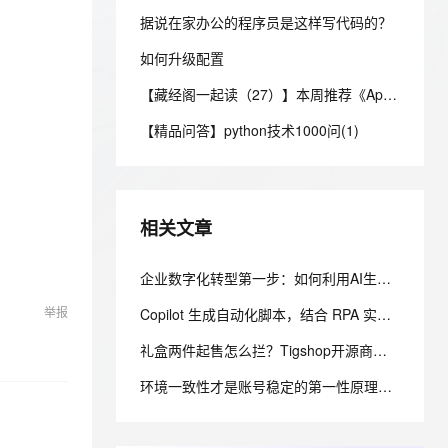
安全
我要投诉
e-1.1-I2V
Cosyvoice-V3-Flash
PolarDB
上云场景组合购
Milvus 弹性伸缩功能新增节
伴
据说在家办公的程序员是这样写代码的？
漫剧创作，剧本、分镜、视频高效生成
100%兼容MySQL、PostgreSQL，兼容Oracle，支持集中和分布式
覆盖90%+业务场景，专享组合折扣价
点支持范围
畅自然，细节丰富
高表现力语音合成大模型，语音克隆听感自然
VPN
如何升级配置
ernetes 版 ACK
云聚AI 严选权益
AI 原生数据库服务发布
SSL 证书
2V
Fun-ASR
【藏经阁一起读（27）】本周推荐《Apache Flink案例集（2022版）》，你有哪些心得？
，一键激活高效办公新体验
理容器应用的 K8s 服务
精选AI产品，从模型到应用全链提效
Agent 数据网关
文戏情感细腻自然，动作戏激烈拳拳到肉，实现更强表演能力
支持中英文自由切换，具备更强的噪声鲁棒性
堡垒机
【精品问答】python技术1000问(1)
AI 用量加速计划
云原生数据库 PolarDB
防火墙
、识别商机，让客服更高效、服务更出色。
新老同享，达量后返
Agentic Database 发布
主机安全
应用
相关文章
千问办公
NEW
AI 应用及服务市场
的智能体编程平台
一站式AI生产力平台
企业数字化转型第一步：如何利用AI生成专业的网站，从0到上线的完整实操指南
AI 应用
伶鹊
举报
Copilot 生成自动化脚本，结合 RPA 实现跨系统业务流转：EXE 打包与内网离线部署实践
企业级人与Agent协作平台，接入和调度多个数字员工
智能客服平台，对话机器人、对话分析、智能外呼
大模型
礼盒两件起售怎么拦？Tigshop开源商城我补了个min_buy
大模型服务平台百炼 - 全妙
自然语言处理
应用创作平台
多模态内容创作工具，已接入 DeepSeek
环境一致性才是账号稳定的第一性原理：2026年指纹浏览器稳定性技术拆解
数据标注
机器学习