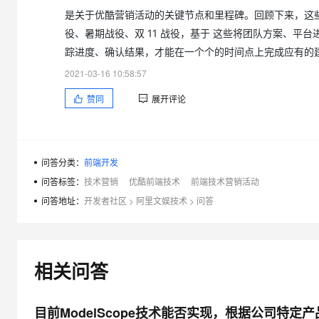
大模型解决方案
是关于优酷营销活动的关键节点和里程碑。回顾下来，这些
迁移与运维管理
役、暑期战役、双 11 战役，基于 这些将团队方案、平
快速部署 Dify，高效搭建 
踪进度、确认结果，才能在一个个的时间点上完成应有的
专有云
2021-03-16 10:58:57
10 分钟在聊天系统中增加
赞同
展开评论
问答分类：
前端开发
问答标签：
技术营销
优酷前端技术
前端技术营销活动
问答地址：
开发者社区
>
阿里文娱技术
>
问答
相关问答
目前ModelScope技术能否实现，根据公司特定