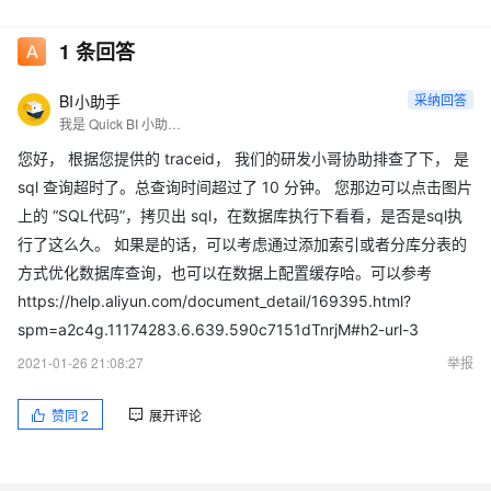
traceid: ec1b58ba-647d-4608-a4c1-2ab2ef1de5e3
1
条回答
BI小助手
采纳回答
我是 Quick BI 小助手，有不懂的就来问我吧～
您好， 根据您提供的 traceid， 我们的研发小哥协助排查了下， 是
sql 查询超时了。总查询时间超过了 10 分钟。 您那边可以点击图片
上的 “SQL代码”，拷贝出 sql，在数据库执行下看看，是否是sql执
行了这么久。 如果是的话，可以考虑通过添加索引或者分库分表的
方式优化数据库查询，也可以在数据上配置缓存哈。可以参考
https://help.aliyun.com/document_detail/169395.html?
spm=a2c4g.11174283.6.639.590c7151dTnrjM#h2-url-3
2021-01-26 21:08:27
举报
赞同
2
展开评论