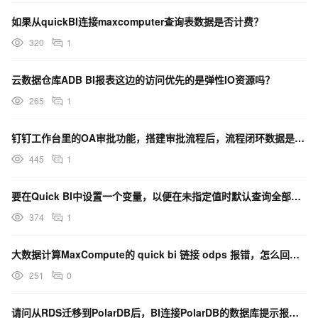
如果从quickBI连接maxcomputer查询表数据是否计费？
320
1
云数据仓库ADB BI报表这边的访问优先的是弹性IO资源吗？
265
1
钉钉工作台里的OA审批功能，搭建审批流程后，流程闭环数据是否可以接入power bi用作报表展示呢？
445
1
要在Quick BI中设置一个变量，以便在未指定值时默认查询全部数据，具体步骤是什么？
374
1
大数据计算MaxCompute的 quick bi 链接 odps 报错，怎么回事？
251
0
请问从RDS迁移到PolarDB后，BI连接PolarDB的数据库提示报错，这个是因为什么问题呢？