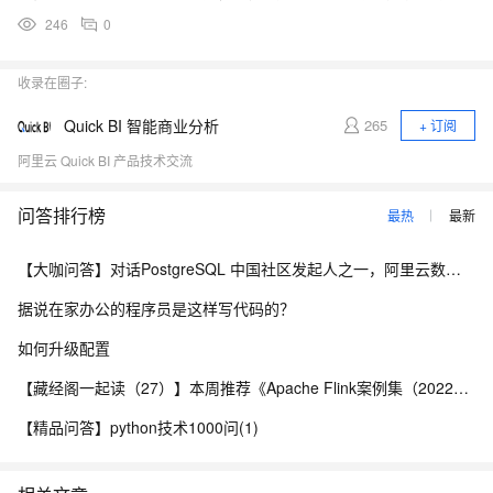
246
0
收录在圈子:
Quick BI 智能商业分析
265
+ 订阅
阿里云 Quick BI 产品技术交流
问答排行榜
最热
最新
【大咖问答】对话PostgreSQL 中国社区发起人之一，阿里云数据库高级专家 德哥
据说在家办公的程序员是这样写代码的？
如何升级配置
【藏经阁一起读（27）】本周推荐《Apache Flink案例集（2022版）》，你有哪些心得？
【精品问答】python技术1000问(1)