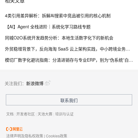
相关文章
4类引用差异解析：拆解AI搜索中竞品被引用的核心机制
【AI】Agent 全栈进阶｜系统化学习路线专题
同城O2O系统开发趋势分析：本地生活数字化下的新机会
外贸稳增背景下，反向海淘 SaaS 云上架构实践，中小跨境业务如何低成本扛住流量脉冲
模切厂数字化避坑指南：分清进销存与专业ERP，别为“伪系统”白白投入成本
关注我们：
新浪微博
联系我们
文档
|
开发者社区
|
天池大赛
|
培训与认证
法律声明及隐私权政策
|
Cookies政策