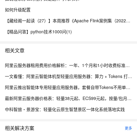
如何升级配置
【藏经阁一起读（27）】本周推荐《Apache Flink案例集（2022版）》，你有哪些心得？
【精品问答】python技术1000问(1)
相关文章
阿里云服务器租用费用价格解析：一年、1个月和1小时收费标准，轻量、ECS和GPU实例规格族费用清单
一文看懂：阿里云智能体机型轻量应用服务器：算力 + Tokens 打包，部署 RAG 更划算
阿里云推出智能体专用轻量应用服务器，套餐自带Tokens不用单独买，首页5折优惠
最新阿里云服务器价格表：轻量38元起、ECS99元起，按量/包月/包年，新老用户同享优惠明细参考
中科智旅・景游宝：轻量化云原生智慧景区一体化系统落地实践
相关解决方案
更多