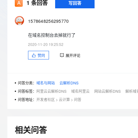
存储
天池大赛
1
条回答
写回答
Qwen3.7-Plus
云解析DNS
解决方案免费试用 新老
电子合同
最高领取价值200元试用
能看、能想、能动手的多模
安全
网络与CDN
AI 算法大赛
畅捷通
1578648256295770
大数据开发治理平台 Data
AI 产品 免费试用
网络
安全
云开发大赛
Qwen3-VL-Plus
Tableau 订阅
1亿+ 大模型 tokens 和 
在域名控制台去掉就行了
可观测
入门学习赛
中间件
AI空中课堂在线直播课
云防火墙
140+云产品 免费试用
2020-11-20 19:25:52
上云与迁云
云原生的云上边界网络安全
产品新客免费试用，最长1
数据库
赞同
展开评论
生态解决方案
大模型服务
企业出海
大模型ACA认证体验
大数据计算
助力企业全员 AI 认知与能
行业生态解决方案
千问AI平台-Token Plan
政企业务
媒体服务
开发者生态解决方案
问答分类：
域名与网站
云解析DNS
企业服务与云通信
问答标签：
阿里云云解析DNS
域名阿里云
网站云解析DNS
解析域
千问AI平台-模型体验
AI 开发和 AI 应用解决
在线体验全尺寸、多种模态
问答地址：
开发者社区
>
云计算
>
问答
域名与网站
Happy 系列大模型
终端用户计算
Serverless
相关问答
开发工具