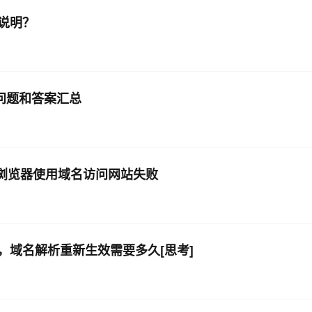
说明？
AI 应用
10分钟微调：让0.6B模型媲美235B模
多模态数据信
型
依托云原生高可用架构,实现Dify私有化部署
用1%尺寸在特定领域达到大模型90%以上效果
一个 AI 助手
超强辅助，Bol
即刻拥有 DeepSeek-R1 满血版
见问题和答案汇总
在企业官网、通讯软件中为客户提供 AI 客服
多种方案随心选，轻松解锁专属 DeepSeek
me浏览器使用域名访问网站失败
域名解析重新生效需要多久[思考]