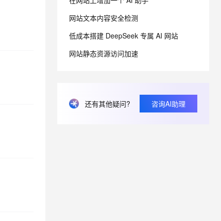
在网站上增加一个 AI 助手
网站文本内容安全检测
息提取
与 AI 智能体进行实时音视频通话
低成本搭建 DeepSeek 专属 AI 网站
从文本、图片、视频中提取结构化的属性信息
构建支持视频理解的 AI 音视频实时通话应用
网站静态资源访问加速
t.diy 一步搞定创意建站
构建大模型应用的安全防护体系
通过自然语言交互简化开发流程,全栈开发支持
通过阿里云安全产品对 AI 应用进行安全防护
还有其他疑问?
咨询AI助理