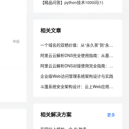
安全
【精品问答】python技术1000问(1)
我要投诉
e-1.1-I2V
Cosyvoice-V3-Flash
PolarDB
上云场景组合购
Milvus 弹性伸缩功能新增节
伴
漫剧创作，剧本、分镜、视频高效生成
100%兼容MySQL、PostgreSQL，兼容Oracle，支持集中和分布式
覆盖90%+业务场景，专享组合折扣价
点支持范围
畅自然，细节丰富
高表现力语音合成大模型，语音克隆听感自然
VPN
ernetes 版 ACK
云聚AI 严选权益
AI 原生数据库服务发布
SSL 证书
2V
Fun-ASR
，一键激活高效办公新体验
理容器应用的 K8s 服务
精选AI产品，从模型到应用全链提效
Agent 数据网关
相关文章
文戏情感细腻自然，动作戏激烈拳拳到肉，实现更强表演能力
支持中英文自由切换，具备更强的噪声鲁棒性
堡垒机
AI 用量加速计划
云原生数据库 PolarDB
举报
防火墙
一个域名的双栖价值：从“永久茶”到“永久查”，开发者如何用阿里云为品牌托底
、识别商机，让客服更高效、服务更出色。
新老同享，达量后返
Agentic Database 发布
主机安全
应用
阿里云云解析DNS完全使用指南：从基础配置到智能调度与安全防护
阿里云云解析DNS对接使用完全指南：从基础配置到API自动化运维
千问办公
NEW
AI 应用及服务市场
的智能体编程平台
一站式AI生产力平台
企业级Web访问管理系统架构设计与实践
AI 应用
伶鹊
斗篷系统安全架构设计：云上Web应用安全防护实践
企业级人与Agent协作平台，接入和调度多个数字员工
智能客服平台，对话机器人、对话分析、智能外呼
大模型
大模型服务平台百炼 - 全妙
自然语言处理
应用创作平台
多模态内容创作工具，已接入 DeepSeek
相关解决方案
数据标注
更多
机器学习