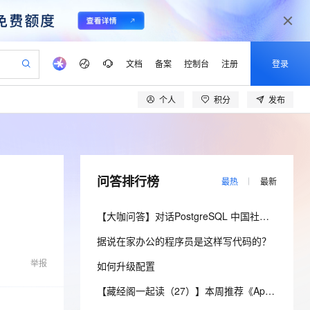
文档
备案
控制台
注册
登录
个人
积分
发布
验
作计划
器
AI 活动
专业服务
服务伙伴合作计划
开发者社区
加入我们
产品动态
服务平台百炼
阿里云 OPC 创新助力计划
一站式生成采购清单，支持单品或批量购买
可编辑精美 PPT 文稿
S产品伙伴计划（繁花）
峰会
CS
造的大模型服务与应用开发平台
Agency Agents：拥有专属领域专家
AI 生产力先锋
Al MaaS 服务伙伴赋能合作
域名
博文
Careers
至高可申请百万元
Qwen3.8-Max 模型上线
 轻松生成专业的 PPT
开启高性价比 AI 编程新体验
弹性可伸缩的云计算服务
先锋实践拓展 AI 生产力的边界
多领域专家智能体,一键组建 AI 虚拟交付团队
Token 补贴，五大权
计划
海大会
伙伴信用分合作计划
商标
问答
社会招聘
问答排行榜
最热
最新
益加速 OPC 成功
帕鲁游戏服务器
SS
HappyHorse 打造一站式影视创作平台
飞天发布时刻
HOT
Open Search 向量检索版支
划
备案
电子书
校园招聘
联机服务器，轻松开启游戏
视频创作，一键激活电商全链路生产力
稳定、安全、高性价比、高性能的云存储服务
所见，即是所愿
持视频检索 Pipeline 功能
可视化编排打通从文字构思到成片全链路闭环
更多支持
【大咖问答】对话PostgreSQL 中国社区发起人之一，阿里云数据库高级专家 德哥
划
公司注册
镜像站
视频生成
语音识别与合成
 智能体与工作流应用
漫剧工坊：一站式动画创作平台
AI 实训营
应用身份服务 (IDaaS)
据说在家办公的程序员是这样写代码的？
合作伙伴培训与认证
划
上云迁移
站生成，高效打造优质广告素材
全接入的云上超级电脑
通过阿里云百炼高效搭建AI应用,助力高效开发
快速生产连贯的高质量长漫剧
从基础到进阶，Agent 创客手把手教你
OpenClaw 管理能力上线
lScope
我要反馈
e-1.1-T2V
Qwen3-TTS-Flash
举报
如何升级配置
查询合作伙伴
n Alibaba Cloud ISV 合作
代维服务
建企业门户网站
10 分钟搭建微信、支付宝小程序
MaxCompute MaxFrame 提
畅细腻的高质量视频
离线语音合成大模型，多语言方言自适应，低延迟高稳定
创新加速
ope
登录合作伙伴管理后台
【藏经阁一起读（27）】本周推荐《Apache Flink案例集（2022版）》，你有哪些心得？
我要建议
站，无忧落地极速上线
以可视化方式快速构建移动和 PC 门户网站
国内短信简单易用，安全可靠，秒级触达，全球覆盖200+国家和地区。
高效部署网站，快速应用到小程序
供自动弹性内存功能