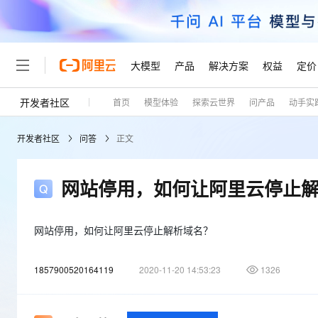
大模型
产品
解决方案
权益
定价
开发者社区
首页
模型体验
探索云世界
问产品
动手实
大模型
产品
解决方案
权益
定价
云市场
伙伴
服务
了解阿里云
精选产品
精选解决方案
普惠上云
产品定价
精选商城
成为销售伙伴
售前咨询
为什么选择阿里云
千问AI平台
开发者社区
问答
正文
了解云产品的定价详情
大模型服务平台百炼
睿译宝，AI翻译排版一
普惠上云 官方力荐
分销伙伴
在线服务
网站建设
什么是云计算
大
大模型服务与应用平台
上传文档即自动完成翻译和
云服务器38元/年起，超
咨询伙伴
多端小程序
技术领先
网站停用，如何让阿里云停止
云上成本管理
售后服务
轻量应用服务器
GLM-5.2：长任务时代
官方推荐返现计划
大模型
精选产品
精选解决方案
Salesforce 国际版订阅
稳定可靠
管理和优化成本
推荐新用户得奖励，单订单
销售伙伴合作计划
自助服务
友盟天域
安全合规
人工智能与机器学习
AI
网站停用，如何让阿里云停止解析域名？
文本生成
云数据库 RDS
Hermes Agent，打造
云工开物
无影生态合作计划
在线服务
观测云
分析师报告
自主进化，持久记忆，越用
高校专属算力普惠，学生认
计算
互联网应用开发
Qwen3.8-Max
1857900520164119
2020-11-20 14:53:23
1326
HOT
Salesforce On Alibaba C
工单服务
Tuya 物联网平台阿里云
研究报告与白皮书
人工智能平台 PAI
快速拥有专属 OpenClaw
大模
Consulting Partner 合
大数据
容器
智能体时代全能旗舰模型
免费试用
短信专区
一站式AI开发、训练和推
蓝凌 OA
AI 大模型销售与服务生
现代化应用