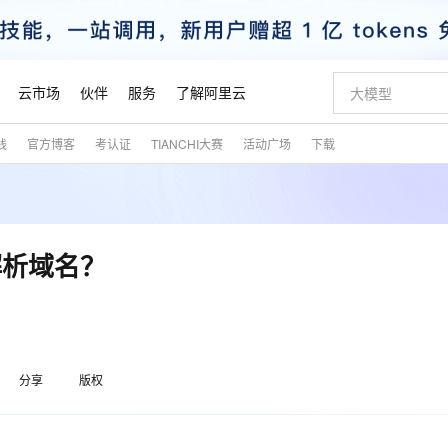
云市场
伙伴
服务
了解阿里云
践
官方博客
考认证
TIANCHI大赛
活动广场
下载
AI 特惠
数据与 API
成为产品伙伴
企业增值服务
最佳实践
价格计算器
AI 场景体
基础软件
产品伙伴合
阿里云认证
市场活动
配置报价
大模型
自助选配和估算价格
步到位
智启 AI 普惠权益
产品生态集成认证中心
企业支持计划
云上春晚
域名与网站
Qwen Audio：打造专属 AI 语音助手
千问官方 MaaS 平台，为开发者和 Agent 而生，新用户赠送 1 亿 + tokens 额度
一句话生成原生
AI Coding
阿里云Maa
2026 阿里云
云服务器 E
为企业打
数据集
Windows
大模型认证
模型
NEW
NEW
格式还原
值低价云产品抢先购
至高享 1亿+免费 tokens，加速 Al 应用落地
提供智能易用的域名与建站服务
Qwen-Audio-3.0-Realtime 端到端实时语音角色扮演
输入一句话想法,
智能编程，一键
安全可靠、
产品生态伙伴
专家技术服务
云上奥运之旅
弹性计算合作
阿里云中企出
手机三要素
宝塔 Linux
全部认证
解析域名？
价格优势
开源旗舰模型
即刻拥有 DeepSeek-V4-Pro
阿里云 OPC 创新助力计划
千问大模型
一键部署幻兽
AI 电商营销
对象存储 O
大模型
产品生态伙伴工作台
企业增值服务台
云栖战略参考
云存储合作计
云栖大会
身份实名认证
CentOS
训练营
推动算力普惠，释放技术红利
最高返9万
真正可用的 1M 上下文,一次完成代码全链路开发
快速构建应用程序和网站，即刻迈出上云第一步
轻松解锁专属 DeepSeek-V4-Pro
至高百万元 Token 补贴，加速一人公司成长
多元化、高性能、安全可靠的大模型服务
一键购买专属
从图文生成到
云上的中国
数据库合作计
活动全景
短信
Docker
图片和
自进化智能体
5 分钟轻松部署专属 QwenPaw
Token Plan 模型订阅计划
数字证书管理服务（原SSL证书）
高效搭建 AI
AI 广告创作
无影云电脑
企业成长
NEW
HOT
信息公告
看见新力量
云网络合作计
OCR 文字识别
JAVA
越聪明
证享300元代金券
全托管，含MySQL、PostgreSQL、SQL Server、MariaDB多引擎
Qwen3.8-Max 首发尝鲜，限时加量 10 倍，夜间低至2折
实现全站HTTPS，呈现可信的WEB访问
从聊天伙伴进化为能主动干活的本地数字员工
图文、视频一
随时随地安
魔搭 Mode
Kimi-K3
HappyHors
分享
版权
NEW
loud
服务实践
官网公告
金融模力时刻
Salesforce O
版
发票查验
全能环境
Claude Code + GStack 打造工程团队
千问办公，限时限量积分加倍
Qoder
低代码高效构
AI 建站
短信服务
型
NEW
作计划
Kimi 最新旗舰模型，长程编程与推理利器
让文字生成流
计划
创新中心
魔搭 ModelSc
健康状态
理服务
让AI从“聊天伙伴”进化为能干活的“数字员工”
安装技能 GStack，拥有专属 AI 工程团队
你的AI工作搭子，覆盖日常办公高频场景
面向真实软件的智能体编程平台
0 代码专业建
客户案例
天气预报查询
操作系统
态合作计划