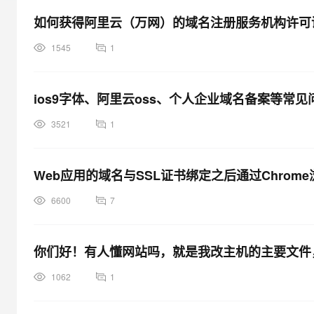
大模型解决方案
如何获得阿里云（万网）的域名注册服务机构许可
迁移与运维管理
快速部署 Dify，高效搭建 
1545
1
专有云
10 分钟在聊天系统中增加
ios9字体、阿里云oss、个人企业域名备案等常
3521
1
Web应用的域名与SSL证书绑定之后通过Chro
6600
7
你们好！有人懂网站吗，就是我改主机的主要文件，
1062
1