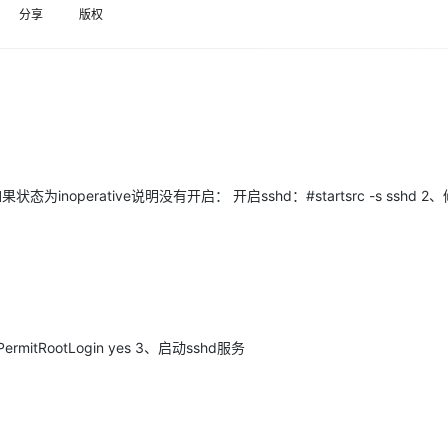
服务生态伙伴
云工开物
企业应用
分享
版权
Works
Night Plan 支持 Qwen 3.8-Max
云原生大数据计算服务 MaxCompute
AI 办公
容器服务 Kub
NEW
GLM-5.2
Wan2.7-T
Red Hat
30+ 款产品免费体验
Data Agent 驱动的一站式 Data+AI 开发治理平台
夜间 5 折，Qwen/Meoo/TokenPlan 客户专享
面向分析的企业级SaaS模式云数据仓库
AI智能应用
提供一站式管
科研合作
视觉 Coding、空间感知、多模态思考等全面升级
1M上下文，专为长程任务能力而生
ERP
堂（旗舰版）
SUSE
智能客服
CRM
防护产品
2个月
自动承接线索
建站小程序
OA 办公系统
AI 应用构建
大模型原生
力提升
财税管理
模板建站
Qoder
大模型服务平台百炼-应用模版
HOT
NEW
状态为inoperative说明没有开启： 开启sshd：#startsrc -s sshd 
面向真实软件
个人版上线、团队版降价；千问3.8-Max首发发尝鲜
丰富多元化的应用模版和解决方案
400电话
定制建站
万有无界
大模型服务平台百炼-智能体
方案
广告营销
模板小程序
的模型效果
灵活可视化地构建企业级 Agent
定制小程序
秒悟
人工智能平台 PAI
APP 开发
云端极速 AI 
新一代 AI 视频生成模型，深度适配广告营销等场景
AI Native 的算法工程平台，一站式完成建模、训练、推理服务部署
建站系统
ermitRootLogin yes 3、启动sshd服务
AI 应用
10分钟微调：让0.6B模型媲美235B模
多模态数据信