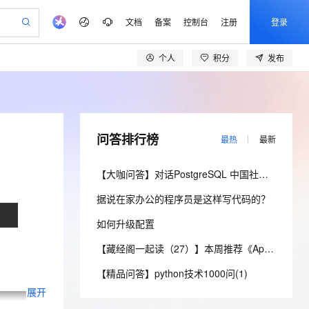
文档
备案
控制台
注册
登录
个人
积分
发布
验
作计划
器
AI 活动
专业服务
服务伙伴合作计划
开发者社区
加入我们
产品动态
服务平台百炼
阿里云 OPC 创新助力计划
一站式生成采购清单，支持单品或批量购买
io：打造专属 AI 语音助手
S产品伙伴计划（繁花）
峰会
CS
造的大模型服务与应用开发平台
一句话生成原生可编辑精美 PPT 文稿
AI 生产力先锋
Al MaaS 服务伙伴赋能合作
域名
博文
Careers
至高可申请百万元
Qwen3.8-Max 模型上线
开启高性价比 AI 编程新体验
弹性可伸缩的云计算服务
Qwen-Audio-3.0-Realtime 端到端实时语音角色扮演
输入一句话想法, 轻松生成专业的 PPT
先锋实践拓展 AI 生产力的边界
Token 补贴，五大权
计划
海大会
伙伴信用分合作计划
商标
问答
社会招聘
问答排行榜
最热
最新
益加速 OPC 成功
eek-V4-Pro
SS
一键部署幻兽帕鲁游戏服务器
飞天发布时刻
HOT
Open Search 向量检索版支
划
备案
电子书
校园招聘
pSeek-V4-Pro
视频创作，一键激活电商全链路生产力
稳定、安全、高性价比、高性能的云存储服务
一键购买专属联机服务器，轻松开启游戏
所见，即是所愿
持视频检索 Pipeline 功能
更多支持
【大咖问答】对话PostgreSQL 中国社区发起人之一，阿里云数据库高级专家 德哥
划
公司注册
镜像站
视频生成
语音识别与合成
专属 QwenPaw
漫剧工坊：一站式动画创作平台
AI 实训营
HOT
应用身份服务 (IDaaS)
据说在家办公的程序员是这样写代码的？
合作伙伴培训与认证
划
上云迁移
站生成，高效打造优质广告素材
全接入的云上超级电脑
从聊天伙伴进化为能主动干活的本地数字员工
快速生产连贯的高质量长漫剧
从基础到进阶，Agent 创客手把手教你
OpenClaw 管理能力上线
lScope
我要反馈
e-1.1-T2V
Qwen3-TTS-Flash
如何升级配置
查询合作伙伴
n Alibaba Cloud ISV 合作
代维服务
建企业门户网站
10 分钟搭建微信、支付宝小程序
MaxCompute MaxFrame 提
畅细腻的高质量视频
离线语音合成大模型，多语言方言自适应，低延迟高稳定
创新加速
ope
登录合作伙伴管理后台
【藏经阁一起读（27）】本周推荐《Apache Flink案例集（2022版）》，你有哪些心得？
我要建议
站，无忧落地极速上线
以可视化方式快速构建移动和 PC 门户网站
国内短信简单易用，安全可靠，秒级触达，全球覆盖200+国家和地区。
高效部署网站，快速应用到小程序
供自动弹性内存功能
安全
【精品问答】python技术1000问(1)
我要投诉
e-1.1-I2V
Cosyvoice-V3-Flash
PolarDB
上云场景组合购
Milvus 弹性伸缩功能新增节
伴
展开
漫剧创作，剧本、分镜、视频高效生成
100%兼容MySQL、PostgreSQL，兼容Oracle，支持集中和分布式
覆盖90%+业务场景，专享组合折扣价
点支持范围
畅自然，细节丰富
高表现力语音合成大模型，语音克隆听感自然
VPN