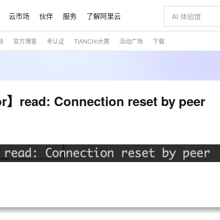
云市场
伙伴
服务
了解阿里云
践
官方博客
考认证
TIANCHI大赛
活动广场
下载
AI 特惠
数据与 API
成为产品伙伴
企业增值服务
最佳实践
价格计算器
AI 场景体
基础软件
产品伙伴合
阿里云认证
市场活动
配置报价
大模型
自助选配和估算价格
新方式
睿译宝，AI翻译排版一步到位
智启 AI 普惠权益
产品生态集成认证中心
企业支持计划
云上春晚
域名与网站
千问官方 MaaS 平台，为开发者和 Agent 而生，新用户赠送 1 亿 + tokens 额度
Qwen Aud
AI Coding
阿里云Maa
2026 阿里云
云服务器 E
为企业打
数据集
Windows
大模型认证
模型
NEW
NEW
交付可用成果
值低价云产品抢先购
上传文档即自动完成翻译和格式还原
至高享 1亿+免费 tokens，加速 Al 应用落地
提供智能易用的域名与建站服务
智能编程，一键
安全可靠、
产品生态伙伴
专家技术服务
云上奥运之旅
弹性计算合作
阿里云中企出
手机三要素
宝塔 Linux
全部认证
d: Connection reset by peer
价格优势
有专属领域专家
GLM-5.2：长任务时代开源旗舰模型
阿里云 OPC 创新助力计划
千问大模型
即刻拥有 DeepS
AI 电商营销
对象存储 O
大模型
产品生态伙伴工作台
企业增值服务台
云栖战略参考
云存储合作计
云栖大会
身份实名认证
CentOS
训练营
推动算力普惠，释放技术红利
最高返9万
多领域专家智能体,一键组建 AI 虚拟交付团队
快速构建应用程序和网站，即刻迈出上云第一步
至高百万元 Token 补贴，加速一人公司成长
多元化、高性能、安全可靠的大模型服务
真正可用的 1M 上下文,一次完成代码全链路开发
轻松解锁专属 Dee
从图文生成到
云上的中国
数据库合作计
活动全景
短信
Docker
图片和
站式影视创作平台
Hermes Agent，打造自进化智能体
Token Plan 模型订阅计划
数字证书管理服务（原SSL证书）
5 分钟轻松部署
AI 广告创作
无影云电脑
企业成长
NEW
信息公告
看见新力量
云网络合作计
OCR 文字识别
JAVA
证享300元代金券
可视化编排打通从文字构思到成片全链路闭环
全托管，含MySQL、PostgreSQL、SQL Server、MariaDB多引擎
自主进化，持久记忆，越用越聪明
Qwen3.8-Max 首发尝鲜，限时加量 10 倍，夜间低至2折
实现全站HTTPS，呈现可信的WEB访问
图文、视频一
随时随地安
魔搭 Mode
Kimi-K3
HappyHors
NEW
loud
服务实践
官网公告
金融模力时刻
Salesforce O
版
发票查验
全能环境
Claude Code + GStack 打造工程团队
千问办公，限时限量积分加倍
Qoder
低代码高效构
AI 建站
短信服务
型
NEW
作计划
Kimi 最新旗舰模型，长程编程与推理利器
让文字生成流
计划
创新中心
魔搭 ModelSc
健康状态
理服务
让AI从“聊天伙伴”进化为能干活的“数字员工”
安装技能 GStack，拥有专属 AI 工程团队
你的AI工作搭子，覆盖日常办公高频场景
面向真实软件的智能体编程平台
0 代码专业建
客户案例
天气预报查询
操作系统
态合作计划
Deepseek-v4-pro
HappyHors
同享
万小智 AI 建站低至 15元/月
Qoder CN
AI 短剧/漫剧
云原生数据库 
快递物流查询
WordPress
成为服务伙
高校合作
点，立即开启云上创新
覆盖公网/内网、递归/权威、移动APP等全场景解析服务
送.CN域名，送备案服务码
基于千问大模型等，支持代码智能生成、研发智能问答
AI助力短剧
态智能体模型
旗舰 MoE 大模型，百万上下文与顶尖推理能力
图生视频，流
Ubuntu