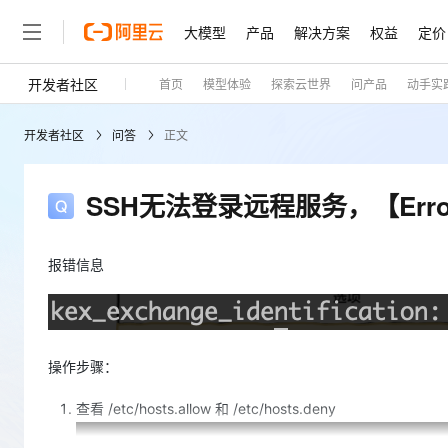
大模型
产品
解决方案
权益
定价
开发者社区
首页
模型体验
探索云世界
问产品
动手实
大模型
产品
解决方案
权益
定价
云市场
伙伴
服务
了解阿里云
精选产品
精选解决方案
普惠上云
产品定价
精选商城
成为销售伙伴
售前咨询
为什么选择阿里云
千问AI平台
开发者社区
问答
正文
了解云产品的定价详情
大模型服务平台百炼
千问办公，解锁你的工作
普惠上云 官方力荐
分销伙伴
在线服务
网站建设
什么是云计算
大
大模型服务与应用平台
企业级Agent产品，直接
云服务器38元/年起，超
咨询伙伴
多端小程序
技术领先
SSH无法登录远程服务，【Error】rea
云上成本管理
售后服务
轻量应用服务器
Agency Agents：拥
官方推荐返现计划
大模型
精选产品
精选解决方案
Salesforce 国际版订阅
稳定可靠
管理和优化成本
推荐新用户得奖励，单订单
销售伙伴合作计划
自助服务
友盟天域
安全合规
人工智能与机器学习
AI
报错信息
文本生成
云数据库 RDS
HappyHorse 打造一
云工开物
无影生态合作计划
在线服务
观测云
分析师报告
高校专属算力普惠，学生认
计算
互联网应用开发
Qwen3.8-Max
HOT
Salesforce On Alibaba C
工单服务
Tuya 物联网平台阿里云
研究报告与白皮书
人工智能平台 PAI
快速拥有专属 OpenClaw
大模
Consulting Partner 合
大数据
容器
智能体时代全能旗舰模型
免费试用
短信专区
一站式AI开发、训练和推
操作步骤：
蓝凌 OA
AI 大模型销售与服务生
现代化应用
存储
天池大赛
Qwen3.7-Plus
云解析DNS
解决方案免费试用 新老
电子合同
查看 /etc/hosts.allow 和 /etc/hosts.deny
最高领取价值200元试用
能看、能想、能动手的多模
安全
网络与CDN
AI 算法大赛
畅捷通