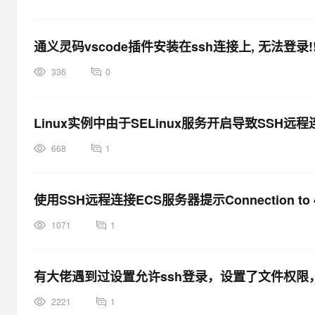
通义灵码vscode插件安装在ssh连接上, 无法登录!!
336
0
Linux实例中由于SELinux服务开启导致SSH远
668
1
使用SSH远程连接ECS服务器提示Connection to 47.XXX.
1071
1
有大佬遇到过设置允许ssh登录，设置了文件权限
2221
1