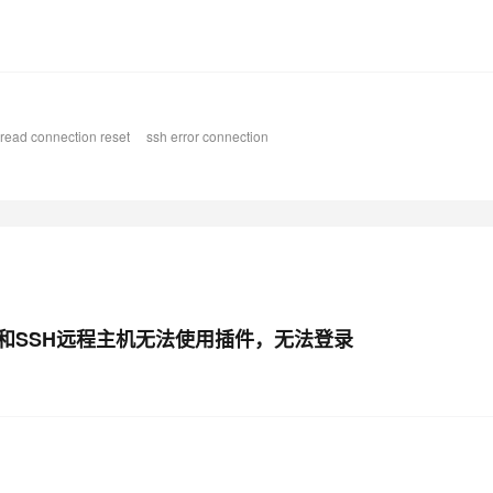
型
依托云原生高可用架构,实现Dify私有化部署
用1%尺寸在特定领域达到大模型90%以上效果
一个 AI 助手
超强辅助，Bol
即刻拥有 DeepSeek-R1 满血版
在企业官网、通讯软件中为客户提供 AI 客服
多种方案随心选，轻松解锁专属 DeepSeek
 -> :wq）
ead connection reset
ssh error connection
html?spm=5176.8208715.110.23.25643cdaRsnOaE
WSL和SSH远程主机无法使用插件，无法登录