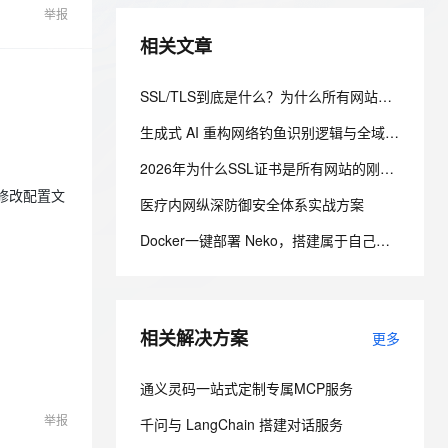
举报
ernetes 版 ACK
云聚AI 严选权益
AI 原生数据库服务发布
SSL 证书
2V
Fun-ASR
，一键激活高效办公新体验
理容器应用的 K8s 服务
精选AI产品，从模型到应用全链提效
Agent 数据网关
相关文章
文戏情感细腻自然，动作戏激烈拳拳到肉，实现更强表演能力
支持中英文自由切换，具备更强的噪声鲁棒性
堡垒机
AI 用量加速计划
云原生数据库 PolarDB
防火墙
SSL/TLS到底是什么？为什么所有网站都必须装HTTPS证书？
、识别商机，让客服更高效、服务更出色。
新老同享，达量后返
Agentic Database 发布
主机安全
应用
生成式 AI 重构网络钓鱼识别逻辑与全域协同防御体系研究
2026年为什么SSL证书是所有网站的刚需？不再是加分项，而是建站底线
千问办公
NEW
AI 应用及服务市场
2、修改配置文
的智能体编程平台
一站式AI生产力平台
医疗内网纵深防御安全体系实战方案
AI 应用
伶鹊
Docker一键部署 Neko，搭建属于自己的自托管虚拟浏览器
企业级人与Agent协作平台，接入和调度多个数字员工
智能客服平台，对话机器人、对话分析、智能外呼
大模型
大模型服务平台百炼 - 全妙
自然语言处理
应用创作平台
多模态内容创作工具，已接入 DeepSeek
相关解决方案
数据标注
更多
机器学习
通义灵码一站式定制专属MCP服务
举报
千问与 LangChain 搭建对话服务
息提取
与 AI 智能体进行实时音视频通话