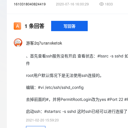
1610318040824419
2020-07-16 16:00:29
1833
大数据开发治理平台 Data
AI 产品 免费试用
网络
安全
云开发大赛
Qwen3-VL-Plus
Tableau 订阅
1亿+ 大模型 tokens 和 
可观测
入门学习赛
中间件
AI空中课堂在线直播课
云防火墙
140+云产品 免费试用
1
条回答
写回答
上云与迁云
云原生的云上边界网络安全
产品新客免费试用，最长1
数据库
生态解决方案
大模型服务
企业出海
大模型ACA认证体验
大数据计算
游客2q7uranxketok
助力企业全员 AI 认知与能
行业生态解决方案
千问AI平台-Token Plan
政企业务
媒体服务
、首先查看ssh服务没有开启 查看状态：#lssrc -s sshd 如果
开发者生态解决方案
件
企业服务与云通信
千问AI平台-模型体验
AI 开发和 AI 应用解决
在线体验全尺寸、多种模态
root用户默认情况下是无法使用ssh连接的。
域名与网站
Happy 系列大模型
终端用户计算
编辑：#vi /etc/ssh/sshd_config
Serverless
去掉前面的#，并将PermitRootLogin改为yes #Port 22 #P
开发工具
启动ssh：#startsrc -s sshd 这时ssh已经可以进行连接了
大模型解决方案
2021-02-20 15:59:20
迁移与运维管理
快速部署 Dify，高效搭建 