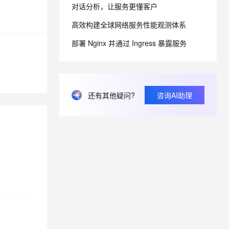
对话分析，让服务更懂客户
从文本、图片、视频中提取结构化的属性信息
构建支持视频理解的 AI 音视频实时通话应用
高效构建全球网络服务性能观测体系
t.diy 一步搞定创意建站
构建大模型应用的安全防护体系
通过自然语言交互简化开发流程,全栈开发支持
通过阿里云安全产品对 AI 应用进行安全防护
部署 Nginx 并通过 Ingress 暴露服务
还有其他疑问?
咨询AI助理