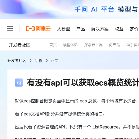
大模型
产品
解决方案
权益
定价
开发者社区
首页
模型体验
探索云世界
问产品
动手实
大模型
产品
解决方案
权益
定价
云市场
伙伴
服务
了解阿里云
精选产品
精选解决方案
普惠上云
产品定价
精选商城
成为销售伙伴
售前咨询
为什么选择阿里云
千问AI平台
开发者社区
问答
正文
了解云产品的定价详情
大模型服务平台百炼
千问办公，解锁你的工作
普惠上云 官方力荐
分销伙伴
在线服务
网站建设
什么是云计算
大
大模型服务与应用平台
企业级Agent产品，直接
云服务器38元/年起，超
咨询伙伴
多端小程序
技术领先
有没有api可以获取ecs概览统
云上成本管理
售后服务
轻量应用服务器
Agency Agents：拥
官方推荐返现计划
大模型
精选产品
精选解决方案
Salesforce 国际版订阅
稳定可靠
管理和优化成本
推荐新用户得奖励，单订单
销售伙伴合作计划
自助服务
友盟天域
安全合规
人工智能与机器学习
AI
就像ecs控制台概览页面中显示的 ecs 总数，每个地域有多少
文本生成
云数据库 RDS
HappyHorse 打造一
云工开物
无影生态合作计划
在线服务
观测云
分析师报告
高校专属算力普惠，学生认
计算
互联网应用开发
看了ecs文档API部分并没有提供统计类的接口。
Qwen3.8-Max
HOT
Salesforce On Alibaba C
工单服务
Tuya 物联网平台阿里云
研究报告与白皮书
人工智能平台 PAI
快速拥有专属 OpenClaw
大模
Consulting Partner 合
大数据
容器
智能体时代全能旗舰模型
然后也看了资源管理的API，也只有一个 ListResource，并不
免费试用
短信专区
一站式AI开发、训练和推
蓝凌 OA
AI 大模型销售与服务生
现代化应用