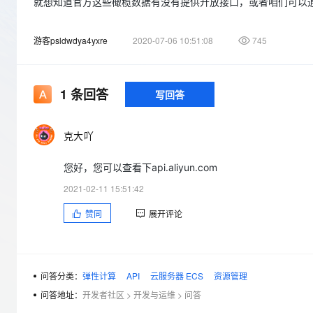
存储
天池大赛
就想知道官方这些橄榄数据有没有提供开放接口，或者咱们可以
Qwen3.7-Plus
云解析DNS
解决方案免费试用 新老
电子合同
最高领取价值200元试用
能看、能想、能动手的多模
安全
网络与CDN
AI 算法大赛
畅捷通
游客psldwdya4yxre
2020-07-06 10:51:08
745
大数据开发治理平台 Data
AI 产品 免费试用
网络
安全
云开发大赛
Qwen3-VL-Plus
Tableau 订阅
1亿+ 大模型 tokens 和 
可观测
入门学习赛
中间件
AI空中课堂在线直播课
1
条回答
写回答
云防火墙
140+云产品 免费试用
上云与迁云
云原生的云上边界网络安全
产品新客免费试用，最长1
数据库
生态解决方案
大模型服务
克大吖
企业出海
大模型ACA认证体验
大数据计算
助力企业全员 AI 认知与能
行业生态解决方案
千问AI平台-Token Plan
政企业务
您好，您可以查看下api.aliyun.com
媒体服务
开发者生态解决方案
2021-02-11 15:51:42
企业服务与云通信
千问AI平台-模型体验
AI 开发和 AI 应用解决
赞同
展开评论
在线体验全尺寸、多种模态
域名与网站
Happy 系列大模型
终端用户计算
问答分类：
弹性计算
API
云服务器 ECS
资源管理
Serverless
问答地址：
开发者社区
>
开发与运维
>
问答
开发工具