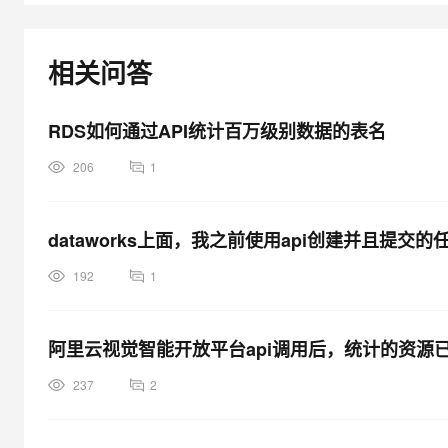
大模型解决方案
迁移与运维管理
快速部署 Dify，高效搭建 
相关问答
专有云
10 分钟在聊天系统中增加
RDS如何通过API统计百万级别数据的表名
206
1
dataworks上面，我之前使用api创建并且提交
192
1
阿里云视觉智能开放平台api调用后，统计的资
237
2