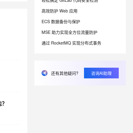
轻松搞定 GitLab 代码安全检测
高效防护 Web 应用
息提取
与 AI 智能体进行实时音视频通话
ECS 数据备份与保护
从文本、图片、视频中提取结构化的属性信息
构建支持视频理解的 AI 音视频实时通话应用
MSE 助力实现全方位流量防护
t.diy 一步搞定创意建站
构建大模型应用的安全防护体系
通过自然语言交互简化开发流程,全栈开发支持
通过阿里云安全产品对 AI 应用进行安全防护
通过 RocketMQ 实现分布式事务
还有其他疑问?
咨询AI助理
包？