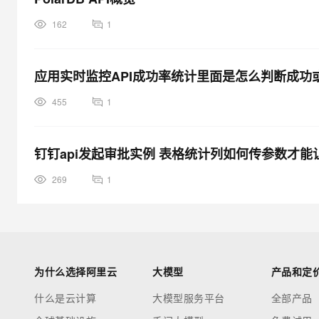
162
1
应用实时监控API成功率统计里面是怎么判断成功
455
1
钉钉api发起审批实例 表格统计列如何传参数才
269
1
为什么选择阿里云
大模型
产品和定
什么是云计算
大模型服务平台
全部产品