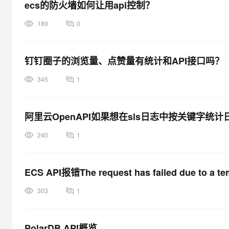
ecs的防火墙如何让用api控制？
189
0
钉钉圈子的浏览量、点赞量有统计和API接口吗？
345
1
阿里云OpenAPI如果想在sls日志中按关键字统
240
1
ECS API报错The request has failed due to a tem
303
1
PolarDB API概览