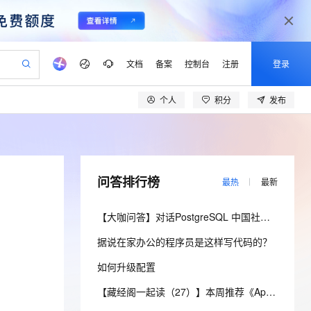
文档
备案
控制台
注册
登录
个人
积分
发布
验
作计划
器
AI 活动
专业服务
服务伙伴合作计划
开发者社区
加入我们
产品动态
服务平台百炼
阿里云 OPC 创新助力计划
一站式生成采购清单，支持单品或批量购买
io：打造专属 AI 语音助手
S产品伙伴计划（繁花）
峰会
CS
造的大模型服务与应用开发平台
一句话生成原生可编辑精美 PPT 文稿
AI 生产力先锋
Al MaaS 服务伙伴赋能合作
域名
博文
Careers
至高可申请百万元
Qwen3.8-Max 模型上线
开启高性价比 AI 编程新体验
弹性可伸缩的云计算服务
Qwen-Audio-3.0-Realtime 端到端实时语音角色扮演
输入一句话想法, 轻松生成专业的 PPT
先锋实践拓展 AI 生产力的边界
Token 补贴，五大权
计划
海大会
伙伴信用分合作计划
商标
问答
社会招聘
问答排行榜
最热
最新
益加速 OPC 成功
eek-V4-Pro
SS
一键部署幻兽帕鲁游戏服务器
飞天发布时刻
HOT
Open Search 向量检索版支
划
备案
电子书
校园招聘
pSeek-V4-Pro
视频创作，一键激活电商全链路生产力
稳定、安全、高性价比、高性能的云存储服务
一键购买专属联机服务器，轻松开启游戏
所见，即是所愿
持视频检索 Pipeline 功能
更多支持
【大咖问答】对话PostgreSQL 中国社区发起人之一，阿里云数据库高级专家 德哥
划
公司注册
镜像站
视频生成
语音识别与合成
专属 QwenPaw
漫剧工坊：一站式动画创作平台
AI 实训营
HOT
应用身份服务 (IDaaS)
据说在家办公的程序员是这样写代码的？
合作伙伴培训与认证
划
上云迁移
站生成，高效打造优质广告素材
全接入的云上超级电脑
从聊天伙伴进化为能主动干活的本地数字员工
快速生产连贯的高质量长漫剧
从基础到进阶，Agent 创客手把手教你
OpenClaw 管理能力上线
lScope
我要反馈
e-1.1-T2V
Qwen3-TTS-Flash
如何升级配置
查询合作伙伴
n Alibaba Cloud ISV 合作
代维服务
建企业门户网站
10 分钟搭建微信、支付宝小程序
MaxCompute MaxFrame 提
畅细腻的高质量视频
离线语音合成大模型，多语言方言自适应，低延迟高稳定
创新加速
ope
登录合作伙伴管理后台
【藏经阁一起读（27）】本周推荐《Apache Flink案例集（2022版）》，你有哪些心得？
我要建议
站，无忧落地极速上线
以可视化方式快速构建移动和 PC 门户网站
国内短信简单易用，安全可靠，秒级触达，全球覆盖200+国家和地区。
高效部署网站，快速应用到小程序
供自动弹性内存功能