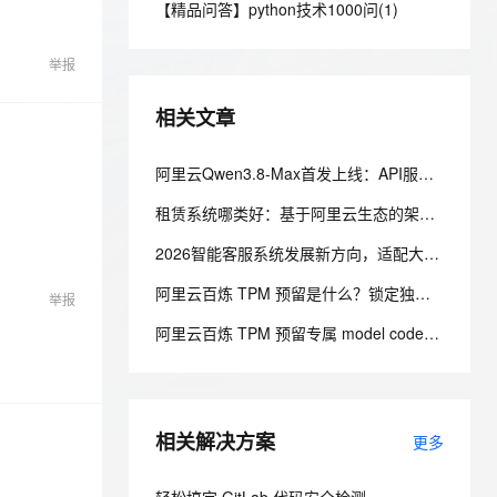
安全
【精品问答】python技术1000问(1)
我要投诉
e-1.1-I2V
Cosyvoice-V3-Flash
PolarDB
上云场景组合购
Milvus 弹性伸缩功能新增节
伴
漫剧创作，剧本、分镜、视频高效生成
100%兼容MySQL、PostgreSQL，兼容Oracle，支持集中和分布式
覆盖90%+业务场景，专享组合折扣价
点支持范围
畅自然，细节丰富
高表现力语音合成大模型，语音克隆听感自然
VPN
举报
ernetes 版 ACK
云聚AI 严选权益
AI 原生数据库服务发布
SSL 证书
2V
Fun-ASR
，一键激活高效办公新体验
理容器应用的 K8s 服务
精选AI产品，从模型到应用全链提效
Agent 数据网关
相关文章
文戏情感细腻自然，动作戏激烈拳拳到肉，实现更强表演能力
支持中英文自由切换，具备更强的噪声鲁棒性
堡垒机
AI 用量加速计划
云原生数据库 PolarDB
防火墙
阿里云Qwen3.8-Max首发上线：API服务与Token Plan同步开放全解析
、识别商机，让客服更高效、服务更出色。
新老同享，达量后返
Agentic Database 发布
主机安全
应用
租赁系统哪类好：基于阿里云生态的架构设计与选型考量
2026智能客服系统发展新方向，适配大型企业的主流智能客服系统评测
千问办公
NEW
AI 应用及服务市场
的智能体编程平台
一站式AI生产力平台
阿里云百炼 TPM 预留是什么？锁定独享模型吞吐，解决高峰期限流问题
举报
AI 应用
伶鹊
阿里云百炼 TPM 预留专属 model code 怎么使用？溢出策略怎么选？
企业级人与Agent协作平台，接入和调度多个数字员工
智能客服平台，对话机器人、对话分析、智能外呼
大模型
大模型服务平台百炼 - 全妙
自然语言处理
应用创作平台
多模态内容创作工具，已接入 DeepSeek
相关解决方案
数据标注
更多
机器学习