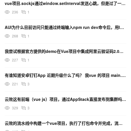
vue项目.sockjs通过window.setInterval发送心跳，但是过了一会心跳消失了
236
1
AUI为什么目前访问只能通过终端输入npm run dev命令后，用IP地址加端口才能访问？
268
1
我尝试根据官方提供的demo在Vue项目中集成阿里云验证码2.0，但是没有成功，请问是什么原因？
227
1
有谁知道安卓钉钉App 近期升级什么了吗？ 我vue 的项目 main.js 都进不去
221
3
云效这有前端（vue js）项目，通过AppStack直接发布到集群吗？目前我们都是通过主机部署。
329
3
云效的流水线中构建一个vue项目，执行了打包命令并完成，流程就卡住不动，没有进到下一步构建物上传