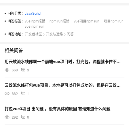
问答分类：
JavaScript
问答标签：
vue npm报错
npm run报错
vue项目npm run
项目npm run
vue npm run
问答地址：
开发者社区
>
开发与运维
>
问答
相关问答
用云效流水线部署一个前端vue项目时，打完包，流程就卡住不动了，没法进行下一步，是什么原因导致的呢？
668
3
云效流水线打包vue项目，本地是可以打包成功的，但是在云效上打包一直报错
882
1
打包vue3项目 出问题 ，没有具体的原因 有谁知道什么问题
292
0