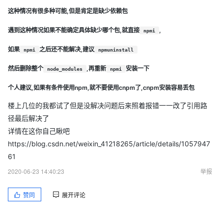
这种情况有很多种可能,但是肯定是缺少依赖包
遇到这种情况如果不能确定具体缺少哪个包,就直接
,
npmi
如果
之后还不能解决,建议
npmi
npmuninstall
然后删除整个
,再重新
安装一下
node_modules
npmi
个人建议,如果有条件使用npm,就不要使用cnpm了,cnpm安装容易丢包
楼上几位的我都试了但是没解决问题后来照着报错一一改了引用路
径最后解决了
详情在这你自己瞅吧
https://blog.csdn.net/weixin_41218265/article/details/1057947
61
2020-06-23 14:40:23
举报
赞同
展开评论