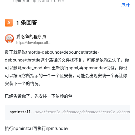
ui/lib/tooltip.js and 1 other
展开
throttle-debounce/throttle in ./node_modules/_element-
ui@2.6.1@element-ui/lib/element-ui.common.js
1
条回答
To install them, you can run: npm install --save throttle-
爱吃鱼的程序员
debounce/debounce throttle-debounce/throttle
https://developer.aliyun.com/profile/5yerqm5bn5yqg?spm=a2c6h.12873639.0.0.6eae304abcjaIB
请问该如何解决
反正就是说throttle-debounce/debouncethrottle-
debounce/throttle这个路径的文件找不到，可能是依赖丢失了，你
可以删除node_modules,重新执行npmi,再npmrundev试试，你也
可以按照它所指示的一个一个区安装，可能会出现安装一个再让你
安装下一个的情况。
已经告诉你了，先安装一下依赖的包
npminstall
--savethrottle-debounce/debouncethrottle-debounce
执行npminstall再执行npmrundev