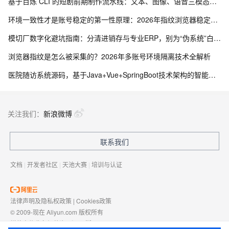
基于百炼 CLI 的短剧前期制作流水线：文本、图像、语音三模态协同实践
环境一致性才是账号稳定的第一性原理：2026年指纹浏览器稳定性技术拆解
模切厂数字化避坑指南：分清进销存与专业ERP，别为“伪系统”白白投入成本
浏览器指纹是怎么被采集的？2026年多账号环境隔离技术全解析
医院随访系统源码，基于Java+Vue+SpringBoot技术架构的智能化管理平台
关注我们：
新浪微博
联系我们
文档
|
开发者社区
|
天池大赛
|
培训与认证
法律声明及隐私权政策
|
Cookies政策
© 2009-现在 Aliyun.com 版权所有
增值电信业务经营许可证：
浙B2-20080101