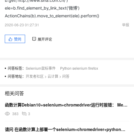
b.get('http://www.sina.com.cn/')
in execute
ele=b.find_element_by_link_text('微博')
self.error_handler.check_response(response)
ActionChains(b).move_to_element(ele).perform()
File "D:\Program Files\python3.6\lib\site-
2020-06-23 01:27:31
举报
packages\selenium\webdriver\remote\errorhandler.py", line
194, in check_response
赞同
展开评论
raise exception_class(message, screen, stacktrace)
selenium.common.exceptions.WebDriverException: Message:
POST /session/ab75399e-c8e6-40bd-92fe-
9c14af6a600c/actions did not match a known command
问答标签：
Selenium鼠标事件
Python selenium firefox
问答地址：
开发者社区
>
云计算
>
问答
求大神看看什么原因，跪谢！！！
相关问答
函数计算Debian10+selenium+chromedriver运行时报错： Message:
383
3
请问 在函数计算上部署一个selenium+chromedriver+python的环境 怎么部署比