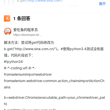
b.get('
http://www.sina.com'
)
展开
ele=b.find_element_by_link_text('微博')
ActionChains(b).move_to_element(ele).perform()
1
条回答
到这一步报错如下：
爱吃鱼的程序员
Traceback (most recent call last):
https://developer.aliyun.com/profile/5yerqm5bn5yqg?spm=a2c6h.12873639.0.0.6eae304abcjaIB
File "", line 1, in
解决方法：尝试将get代码修改为
ActionChains(b).move_to_element(ele).perform()
b.get("http://www.sina.com.cn/")。#使用python3.4测试没有报
File "D:\Program Files\python3.6\lib\site-
错，代码片段如下：
packages\selenium\webdriver\common\action_chains.py", line
#!python34
77, in perform
#-*-coding:utf-8-*-
self.w3c_actions.perform()
fromseleniumimportwebdriver
File "D:\Program Files\python3.6\lib\site-
fromselenium.webdriver.common.action_chainsimportActionCh
packages\selenium\webdriver\common\actions\action_builder.p
ains
y", line 76, in perform
self.driver.execute(Command.W3C_ACTIONS, enc)
b=webdriver.Chrome(executable_path=your_chromedriver_pat
File "D:\Program Files\python3.6\lib\site-
h)
packages\selenium\webdriver\remote\webdriver.py", line 252,