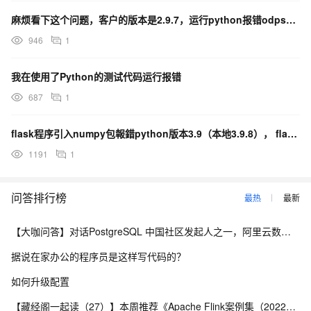
麻烦看下这个问题，客户的版本是2.9.7，运行python报错odps找不到，这个版本不是自动获取实
946
1
我在使用了Python的测试代码运行报错
687
1
flask程序引入numpy包報錯python版本3.9（本地3.9.8）， flask版本2.0.
1191
1
问答排行榜
最热
最新
【大咖问答】对话PostgreSQL 中国社区发起人之一，阿里云数据库高级专家 德哥
据说在家办公的程序员是这样写代码的？
如何升级配置
【藏经阁一起读（27）】本周推荐《Apache Flink案例集（2022版）》，你有哪些心得？