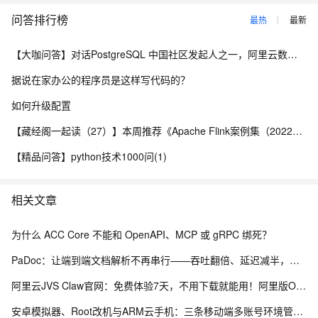
for(int i=0;i<array.length();i++)
问答排行榜
最热
最新
{
JSONObject object=array.getJSONObject(i);
【大咖问答】对话PostgreSQL 中国社区发起人之一，阿里云数据库高级专家 德哥
map=new HashMap<String,String>();
据说在家办公的程序员是这样写代码的？
map.put("name", object.getString("name"));
如何升级配置
list.add(map);
}
【藏经阁一起读（27）】本周推荐《Apache Flink案例集（2022版）》，你有哪些心得？
return list;
【精品问答】python技术1000问(1)
}
private String read(InputStream in) throws Exception
相关文章
{
ByteArrayOutputStream bout=new ByteArrayOutputStream();
为什么 ACC Core 不能和 OpenAPI、MCP 或 gRPC 绑死？
byte[] buf=new byte[4096];
int len=-1;
PaDoc：让端到端文档解析不再串行——吞吐翻倍、延迟减半，质量还没掉
while((len=in.read(buf,0,4096))!=-1)
阿里云JVS Claw官网：免费体验7天，不用下载就能用！阿里版OpenClaw龙虾AI助手
{
bout.write(buf,0,len);
安卓模拟器、Root改机与ARM云手机：三条移动端多账号环境管理路径的工程实测手记