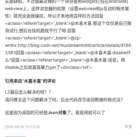
实是缺陷，不过我最近做的一个项目是把widget打包在android的
webview上，这样浏览器的权限（设置webview和js互动的相关属
性）就完全由我操控，所以才本地用这样的方法回复
<aclass='referer'target='_blank'>@木喜木喜:那这个仅仅是自己做
测试行,想后台挂机跑就不行了呀.回复
<aclass='referer'target='_blank'>@zp-
wmhx:http://blog.csdn.net/muxidreamtohit/article/details/4196
3383回复<aclass='referer'target='_blank'>@木喜木喜:disable什
么?回复<aclass='referer'target='_blank'>@木喜木喜:话说，用
disable之后就直接暴力get了<divclass='ref'>
引用来自“木喜木喜”的评论
LZ最后怎么解决的呀？？
请问楼主这个问题解决了吗，后台代码改写返回数据的格式没？
这是因为返回的已经是
Json对象
了。直接用就可以了
2020-06-22 13:12:42
举报