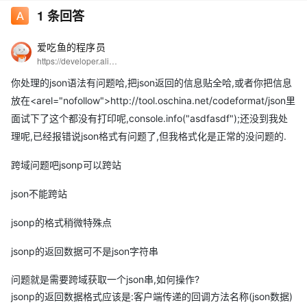
	});

1
条回答
});

function showMovies( data ) {

爱吃鱼的程序员
	console.info("asdfasdf");

	var json=JSON5.parse(data);

https://developer.aliyun.com/profile/5yerqm5bn5yqg?spm=a2c6h.12873639.0.0.6eae304abcjaIB
	var weather=json.weatherinfo ;

你处理的json语法有问题哈,把json返回的信息贴全哈,或者你把信息
	var markup = "<li><b>${city_en}</b> (${date_y})</li>";

	jQuery.template( "tt1", markup );

放在<arel="nofollow">http://tool.oschina.net/codeformat/json里
	jQuery.tmpl( "tt1", weather ).appendTo( "#target2" );

面试下了这个都没有打印呢,console.info("asdfasdf");还没到我处
}
理呢,已经报错说json格式有问题了,但我格式化是正常的没问题的.
console打印"
" 如图:
Uncaught SyntaxError: Unexpected token :
跨域问题吧jsonp可以跨站
json不能跨站
jsonp的格式稍微特殊点
jsonp的返回数据可不是json字符串
如果我把json弄到本地做解析是是正确的,json如下:
问题就是需要跨域获取一个json串,如何操作?
jsonp的返回数据格式应该是:客户端传递的回调方法名称(json数据)