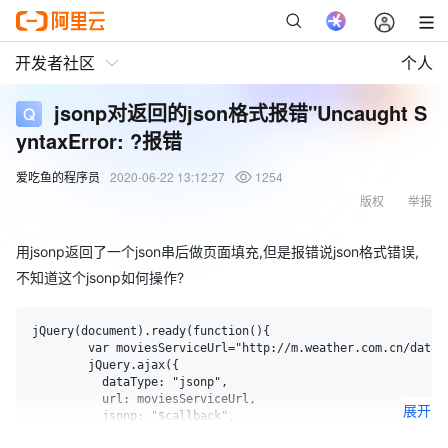
开发者社区
个人
jsonp对返回的json格式报错"Uncaught S
yntaxError: ?报错
爱吃鱼的程序员
2020-06-22 13:12:27
1254
版权
举报
用jsonp返回了一个json串后做页面填充,但是报错说json格式错误,
不知道这个jsonp如何操作?
jQuery(document).ready(function(){ 

	var moviesServiceUrl="http://m.weather.com.cn/data/101010100.html";

	jQuery.ajax({

	  dataType: "jsonp",

	  url: moviesServiceUrl,

展开
	  jsonp: "$callback",

	  success: showMovies
