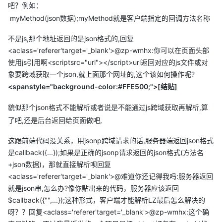
{

吧？例如：
    "weatherinfo": {

myMethod(json数据);myMethod就是客户端指定的回调方法名称
        "city": "北京",

        "city_en": "beijing",

        "cityid": "101130101",

不是js,那个地址返回的是json格式的,回复
        "date": "",

<aclass='referer'target='_blank'>@zp-wmhx:你可以在页面头部
        "date_y": "2014年1月23日",

        "wind6": "微风"

使用js引用啊<scriptsrc="url"></script>url返回对应的js文件或对
    }

象要跨域获取一个json,就上面那个网址的,这个该如何操作呢?
}
<spanstyle="background-color:#FFE500;">[结贴]
本地解析方法如下:
貌似那个json格式不能解析或者说是不能通过js跨域获取再解析,算
了吧,还是后台返回给页面做吧,
var json=JSON5.parse(data);

if(json){

这跟前端代码没关系，用jsonp跨域请求的话,服务器端返回json格式
 var weather=json.weatherinfo ;

是callback({...});如果是正确的jsonp请求返回的json格式(方法名
 var markup = "<li><b>${city_en}</b> (${date_y})</li>";

+json数据)，那就直接解析呗回复
 jQuery.template( "tt1", markup );

 jQuery.tmpl( "tt1", weather ).appendTo( "#target2" ); 

<aclass='referer'target='_blank'>@难道你还记得我吗:服务器返回
}
就是json串,怎么办?像你贴出来的代码，服务器应该返回
$callback({"",...});这种形式，客户端才能解析LZ最后怎么解决的
上面那个错误真的不知道如何弄了,在线求大虾.
呀？？回复<aclass='referer'target='_blank'>@zp-wmhx:这个确