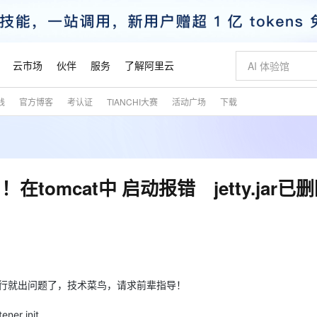
云市场
伙伴
服务
了解阿里云
践
官方博客
考认证
TIANCHI大赛
活动广场
下载
AI 特惠
数据与 API
成为产品伙伴
企业增值服务
最佳实践
价格计算器
AI 场景体
基础软件
产品伙伴合
阿里云认证
市场活动
配置报价
大模型
自助选配和估算价格
新方式
睿译宝，AI翻译排版一步到位
智启 AI 普惠权益
产品生态集成认证中心
企业支持计划
云上春晚
域名与网站
千问官方 MaaS 平台，为开发者和 Agent 而生，新用户赠送 1 亿 + tokens 额度
Qwen Aud
AI Coding
阿里云Maa
2026 阿里云
云服务器 E
为企业打
数据集
Windows
大模型认证
模型
NEW
NEW
交付可用成果
值低价云产品抢先购
上传文档即自动完成翻译和格式还原
至高享 1亿+免费 tokens，加速 Al 应用落地
提供智能易用的域名与建站服务
智能编程，一键
安全可靠、
产品生态伙伴
专家技术服务
云上奥运之旅
弹性计算合作
阿里云中企出
手机三要素
宝塔 Linux
全部认证
omcat中 启动报错 jetty.jar已
价格优势
有专属领域专家
GLM-5.2：长任务时代开源旗舰模型
阿里云 OPC 创新助力计划
千问大模型
即刻拥有 DeepS
AI 电商营销
对象存储 O
大模型
产品生态伙伴工作台
企业增值服务台
云栖战略参考
云存储合作计
云栖大会
身份实名认证
CentOS
训练营
推动算力普惠，释放技术红利
最高返9万
多领域专家智能体,一键组建 AI 虚拟交付团队
快速构建应用程序和网站，即刻迈出上云第一步
至高百万元 Token 补贴，加速一人公司成长
多元化、高性能、安全可靠的大模型服务
真正可用的 1M 上下文,一次完成代码全链路开发
轻松解锁专属 Dee
从图文生成到
云上的中国
数据库合作计
活动全景
短信
Docker
图片和
站式影视创作平台
Hermes Agent，打造自进化智能体
Token Plan 模型订阅计划
数字证书管理服务（原SSL证书）
5 分钟轻松部署
AI 广告创作
无影云电脑
企业成长
NEW
信息公告
看见新力量
云网络合作计
OCR 文字识别
JAVA
证享300元代金券
可视化编排打通从文字构思到成片全链路闭环
全托管，含MySQL、PostgreSQL、SQL Server、MariaDB多引擎
自主进化，持久记忆，越用越聪明
Qwen3.8-Max 首发尝鲜，限时加量 10 倍，夜间低至2折
实现全站HTTPS，呈现可信的WEB访问
图文、视频一
随时随地安
魔搭 Mode
Kimi-K3
HappyHors
NEW
loud
服务实践
官网公告
金融模力时刻
Salesforce O
版
发票查验
全能环境
Claude Code + GStack 打造工程团队
千问办公，限时限量积分加倍
Qoder
低代码高效构
AI 建站
短信服务
型
NEW
t里运行就出问题了，技术菜鸟，请求前辈指导！
作计划
Kimi 最新旗舰模型，长程编程与推理利器
让文字生成流
计划
创新中心
魔搭 ModelSc
健康状态
理服务
让AI从“聊天伙伴”进化为能干活的“数字员工”
安装技能 GStack，拥有专属 AI 工程团队
你的AI工作搭子，覆盖日常办公高频场景
面向真实软件的智能体编程平台
0 代码专业建
客户案例
天气预报查询
操作系统
态合作计划
ener init