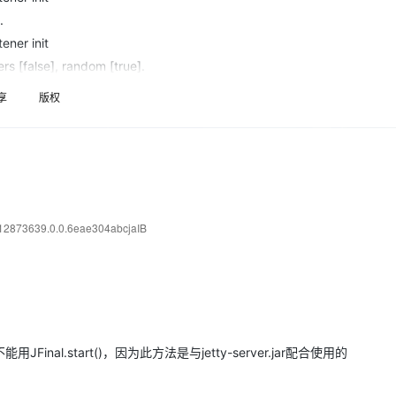
Deepseek-v4-pro
HappyHors
同享
万小智 AI 建站低至 15元/月
Qoder CN
AI 短剧/漫剧
云原生数据库 
快递物流查询
WordPress
成为服务伙
.
高校合作
点，立即开启云上创新
覆盖公网/内网、递归/权威、移动APP等全场景解析服务
送.CN域名，送备案服务码
基于千问大模型等，支持代码智能生成、研发智能问答
AI助力短剧
态智能体模型
旗舰 MoE 大模型，百万上下文与顶尖推理能力
图生视频，流
ener init
Ubuntu
服务生态伙伴
云工开物
企业应用
ers [false], random [true].
Works
Night Plan 支持 Qwen 3.8-Max
云原生大数据计算服务 MaxCompute
AI 办公
容器服务 Kub
NEW
GLM-5.2
Wan2.7-T
Red Hat
30+ 款产品免费体验
Data Agent 驱动的一站式 Data+AI 开发治理平台
夜间 5 折，Qwen/Meoo/TokenPlan 客户专享
面向分析的企业级SaaS模式云数据仓库
AI智能应用
提供一站式管
ol init
科研合作
享
版权
视觉 Coding、空间感知、多模态思考等全面升级
1M上下文，专为长程任务能力而生
ERP
堂（旗舰版）
SUSE
智能客服
t
CRM
防护产品
2个月
自动承接线索
建站小程序
OA 办公系统
AI 应用构建
大模型原生
d
力提升
财税管理
模板建站
Qoder
大模型服务平台百炼-应用模版
HOT
NEW
面向真实软件
e start
个人版上线、团队版降价；千问3.8-Max首发发尝鲜
丰富多元化的应用模版和解决方案
.12873639.0.0.6eae304abcjaIB
400电话
定制建站
万有无界
大模型服务平台百炼-智能体
方案
广告营销
模板小程序
 start
的模型效果
灵活可视化地构建企业级 Agent
定制小程序
秒悟
人工智能平台 PAI
deployDescriptor
APP 开发
云端极速 AI 
新一代 AI 视频生成模型，深度适配广告营销等场景
AI Native 的算法工程平台，一站式完成建模、训练、推理服务部署
能用JFinal.start()，因为此方法是与jetty-server.jar配合使用的
建站系统
deployDescriptor