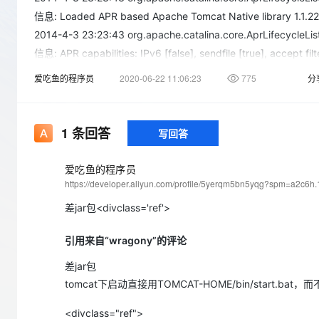
存储
天池大赛
Qwen3.7-Plus
云解析DNS
解决方案免费试用 新老
电子合同
信息: Loaded APR based Apache Tomcat Native library 1.1.22
最高领取价值200元试用
能看、能想、能动手的多模
安全
网络与CDN
AI 算法大赛
2014-4-3 23:23:43 org.apache.catalina.core.AprLifecycleList
畅捷通
信息: APR capabilities: IPv6 [false], sendfile [true], accept filt
大数据开发治理平台 Data
AI 产品 免费试用
网络
安全
云开发大赛
Qwen3-VL-Plus
Tableau 订阅
1亿+ 大模型 tokens 和 
2014-4-3 23:23:44 org.apache.coyote.http11.Http11AprProtoc
爱吃鱼的程序员
2020-06-22 11:06:23
775
分
可观测
入门学习赛
中间件
AI空中课堂在线直播课
信息: Initializing Coyote HTTP/1.1 on http-8080
云防火墙
140+云产品 免费试用
2014-4-3 23:23:44 org.apache.coyote.ajp.AjpAprProtocol ini
上云与迁云
云原生的云上边界网络安全
产品新客免费试用，最长1
数据库
信息: Initializing Coyote AJP/1.3 on ajp-8009
生态解决方案
1
条回答
写回答
大模型服务
企业出海
大模型ACA认证体验
大数据计算
2014-4-3 23:23:44 org.apache.catalina.startup.Catalina loa
助力企业全员 AI 认知与能
行业生态解决方案
信息: Initialization processed in 1578 ms
千问AI平台-Token Plan
爱吃鱼的程序员
政企业务
媒体服务
2014-4-3 23:23:44 org.apache.catalina.core.StandardServic
https://developer.aliyun.com/profile/5yerqm5bn5yqg?spm=a2c6h
开发者生态解决方案
信息: Starting service Catalina
企业服务与云通信
差jar包<divclass='ref'>
千问AI平台-模型体验
AI 开发和 AI 应用解决
2014-4-3 23:23:44 org.apache.catalina.core.StandardEngine
在线体验全尺寸、多种模态
域名与网站
信息: Starting Servlet Engine: Apache Tomcat/6.0.35
引用来自“wragony”的评论
Happy 系列大模型
2014-4-3 23:23:44 org.apache.catalina.startup.HostConfig 
终端用户计算
差jar包
信息: Deploying configuration descriptor host-manager.xml
tomcat下启动直接用TOMCAT-HOME/bin/start.bat，而不
Serverless
2014-4-3 23:23:45 org.apache.catalina.startup.HostConfig 
信息: Deploying configuration descriptor manager.xml
<divclass="ref">
开发工具