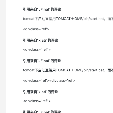
大模型解决方案
2014-4-3 23:23:45 org.apache.catalina.startup.HostConfig 
引用来自“JFinal”的评论
迁移与运维管理
信息: Deploying web application directory docs
快速部署 Dify，高效搭建 
2014-4-3 23:23:45 org.apache.catalina.startup.HostConfig 
tomcat下启动直接用TOMCAT-HOME/bin/start.bat，而不
专有云
信息: Deploying web application directory examples
<divclass='ref'>
10 分钟在聊天系统中增加
2014-4-3 23:23:45 org.apache.catalina.core.ApplicationCont
信息: ContextListener: contextInitialized()
引用来自“xlati”的评论
2014-4-3 23:23:45 org.apache.catalina.core.ApplicationCont
<divclass="ref">
信息: SessionListener: contextInitialized()
2014-4-3 23:23:45 org.apache.catalina.startup.HostConfig 
引用来自“JFinal”的评论
信息: Deploying web application directory jfinalauthority
2014-4-3 23:23:45 org.apache.catalina.loader.WebappClassL
tomcat下启动直接用TOMCAT-HOME/bin/start.bat，而不
信息: validateJarFile(F:\Tool\apache-tomcat-6.0.35-windows-
<divclass='ref'><divclass='ref'>
api.jar) - jar not loaded. See Servlet Spec 2.3, section 9.7.2.
2014-4-3 23:23:46 org.apache.catalina.core.ApplicationCont
引用来自“xlati”的评论
信息: Initializing Shiro environment
<divclass="ref">
Init SecureRandom.
2014-4-3 23:23:49 org.apache.catalina.core.StandardContext
引用来自“JFinal”的评论