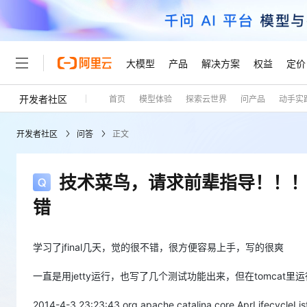
大模型
产品
解决方案
权益
定价
开发者社区
首页
模型体验
探索云世界
问产品
动手实
大模型
产品
解决方案
权益
定价
云市场
伙伴
服务
了解阿里云
精选产品
精选解决方案
普惠上云
产品定价
精选商城
成为销售伙伴
售前咨询
为什么选择阿里云
千问AI平台
开发者社区
问答
正文
了解云产品的定价详情
大模型服务平台百炼
千问办公，解锁你的工作
普惠上云 官方力荐
分销伙伴
在线服务
网站建设
什么是云计算
大
大模型服务与应用平台
企业级Agent产品，直接
云服务器38元/年起，超
咨询伙伴
多端小程序
技术领先
技术菜鸟，请求前辈指导！！！！在t
云上成本管理
售后服务
轻量应用服务器
Agency Agents：拥
官方推荐返现计划
大模型
精选产品
精选解决方案
Salesforce 国际版订阅
稳定可靠
错
管理和优化成本
推荐新用户得奖励，单订单
销售伙伴合作计划
自助服务
友盟天域
安全合规
人工智能与机器学习
AI
文本生成
云数据库 RDS
HappyHorse 打造一
云工开物
无影生态合作计划
在线服务
观测云
分析师报告
高校专属算力普惠，学生认
学习了jfinal几天，觉的很不错，很方便容易上手，写的很爽
计算
互联网应用开发
Qwen3.8-Max
HOT
Salesforce On Alibaba C
工单服务
Tuya 物联网平台阿里云
研究报告与白皮书
人工智能平台 PAI
快速拥有专属 OpenClaw
大模
一直是用jetty运行，也写了几个测试功能出来，但在tomca
Consulting Partner 合
大数据
容器
智能体时代全能旗舰模型
免费试用
短信专区
一站式AI开发、训练和推
蓝凌 OA
AI 大模型销售与服务生
2014-4-3 23:23:43 org.apache.catalina.core.AprLifecycleList
现代化应用