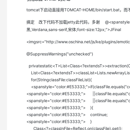
严重: Exception starting filter jfinal
tomcat下启动直接用TOMCAT-HOME/bin/start.bat，而不
java.lang.NoClassDefFoundError: WebAppClassLoader
at java.lang.ClassLoader.defineClass1(Native Method)
搞定 改下代码不加载jetty此代码，多谢 @<spanstyle="backg
at java.lang.ClassLoader.defineClass(ClassLoader.java:621)
黑,Verdana,sans-serif,宋体;font-size:12px;">JFinal
at java.security.SecureClassLoader.defineClass(SecureClass
at org.apache.catalina.loader.WebappClassLoader.findClass
<imgsrc="http://www.oschina.net/js/ke/plugins/emotic
at org.apache.catalina.loader.WebappClassLoader.findClas
@SuppressWarnings("unchecked")
at org.apache.catalina.loader.WebappClassLoader.loadClas
at org.apache.catalina.loader.WebappClassLoader.loadClas
privatestatic<T>List<Class<?extendsT>>extraction(Cl
at java.lang.ClassLoader.loadClassInternal(ClassLoader.java
List<Class<?extendsT>>classList=Lists.newArrayList
at java.lang.Class.forName0(Native Method)
for(StringclassFile:classFileList){
at java.lang.Class.forName(Class.java:169)
<spanstyle="color:#E53333;">if(classFile.equals("com
at com.jfinal.ext.kit.Reflect.forName(Reflect.java:692)
<spanstyle="color:#E53333;"> ||classFile.equals("co
<spanstyle="color:#E53333;"> ||classFile.equals("co
at com.jfinal.ext.kit.Reflect.on(Reflect.java:85)
<spanstyle="color:#E53333;"> ){
at com.jfinal.ext.kit.ClassSearcher.extraction(ClassSearcher.
<spanstyle="color:#E53333;"> continue;
at com.jfinal.ext.kit.ClassSearcher.search(ClassSearcher.java
<spanstyle="color:#E53333;"> }
at com.jfinal.ext.route.AutoBindRoutes.config(AutoBindRoute
Class<?>classInFile=Reflect.on(classFile).get();