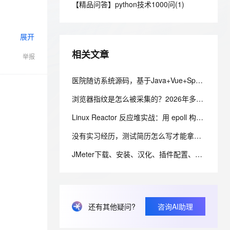
安全
【精品问答】python技术1000问(1)
我要投诉
e-1.1-I2V
Cosyvoice-V3-Flash
PolarDB
上云场景组合购
Milvus 弹性伸缩功能新增节
伴
漫剧创作，剧本、分镜、视频高效生成
100%兼容MySQL、PostgreSQL，兼容Oracle，支持集中和分布式
覆盖90%+业务场景，专享组合折扣价
点支持范围
畅自然，细节丰富
高表现力语音合成大模型，语音克隆听感自然
VPN
展开
ernetes 版 ACK
云聚AI 严选权益
AI 原生数据库服务发布
SSL 证书
2V
Fun-ASR
，一键激活高效办公新体验
理容器应用的 K8s 服务
精选AI产品，从模型到应用全链提效
Agent 数据网关
相关文章
举报
文戏情感细腻自然，动作戏激烈拳拳到肉，实现更强表演能力
支持中英文自由切换，具备更强的噪声鲁棒性
堡垒机
AI 用量加速计划
云原生数据库 PolarDB
防火墙
医院随访系统源码，基于Java+Vue+SpringBoot技术架构的智能化管理平台
、识别商机，让客服更高效、服务更出色。
新老同享，达量后返
Agentic Database 发布
主机安全
应用
浏览器指纹是怎么被采集的？2026年多账号环境隔离技术全解析
Linux Reactor 反应堆实战：用 epoll 构建可扩展的 TCP 事件循环
千问办公
NEW
AI 应用及服务市场
的智能体编程平台
一站式AI生产力平台
没有实习经历，测试简历怎么写才能拿到面试？3个方法亲测有效
AI 应用
伶鹊
JMeter下载、安装、汉化、插件配置、压测一篇搞定（附官网安装包）
企业级人与Agent协作平台，接入和调度多个数字员工
智能客服平台，对话机器人、对话分析、智能外呼
大模型
大模型服务平台百炼 - 全妙
自然语言处理
应用创作平台
多模态内容创作工具，已接入 DeepSeek
数据标注
还有其他疑问?
咨询AI助理
机器学习