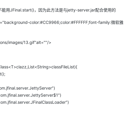
能用JFinal.start()，因为此方法是与jetty-server.jar配合使用的
round-color:#CC9966;color:#FFFFFF;font-family:微软雅
Loader.java:124)
Internal(WebappClassLoader.java:2818)
ons/images/13.gif"alt=""/>
s(WebappClassLoader.java:1159)
s(WebappClassLoader.java:1647)
s(WebappClassLoader.java:1526)
ass<T>clazz,List<String>classFileList){
:320)
();
.jfinal.server.JettyServer")
m.jfinal.server.JettyServer$1")
m.jfinal.server.JFinalClassLoader")
java:38)
:169)
s.java:84)