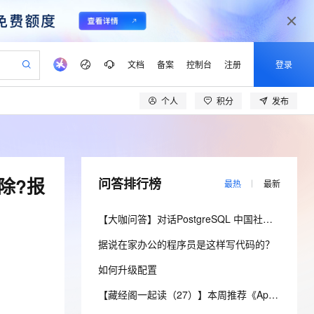
文档
备案
控制台
注册
登录
个人
积分
发布
验
作计划
器
AI 活动
专业服务
服务伙伴合作计划
开发者社区
加入我们
产品动态
服务平台百炼
阿里云 OPC 创新助力计划
一站式生成采购清单，支持单品或批量购买
io：打造专属 AI 语音助手
S产品伙伴计划（繁花）
峰会
CS
造的大模型服务与应用开发平台
一句话生成原生可编辑精美 PPT 文稿
AI 生产力先锋
Al MaaS 服务伙伴赋能合作
域名
博文
Careers
至高可申请百万元
Qwen3.8-Max 模型上线
开启高性价比 AI 编程新体验
弹性可伸缩的云计算服务
Qwen-Audio-3.0-Realtime 端到端实时语音角色扮演
输入一句话想法, 轻松生成专业的 PPT
先锋实践拓展 AI 生产力的边界
Token 补贴，五大权
计划
海大会
伙伴信用分合作计划
商标
问答
社会招聘
删除?报
问答排行榜
最热
最新
益加速 OPC 成功
eek-V4-Pro
SS
一键部署幻兽帕鲁游戏服务器
飞天发布时刻
HOT
Open Search 向量检索版支
划
备案
电子书
校园招聘
pSeek-V4-Pro
视频创作，一键激活电商全链路生产力
稳定、安全、高性价比、高性能的云存储服务
一键购买专属联机服务器，轻松开启游戏
所见，即是所愿
持视频检索 Pipeline 功能
更多支持
【大咖问答】对话PostgreSQL 中国社区发起人之一，阿里云数据库高级专家 德哥
划
公司注册
镜像站
视频生成
语音识别与合成
专属 QwenPaw
漫剧工坊：一站式动画创作平台
AI 实训营
HOT
应用身份服务 (IDaaS)
据说在家办公的程序员是这样写代码的？
合作伙伴培训与认证
划
上云迁移
站生成，高效打造优质广告素材
全接入的云上超级电脑
从聊天伙伴进化为能主动干活的本地数字员工
快速生产连贯的高质量长漫剧
从基础到进阶，Agent 创客手把手教你
OpenClaw 管理能力上线
lScope
我要反馈
e-1.1-T2V
Qwen3-TTS-Flash
如何升级配置
查询合作伙伴
n Alibaba Cloud ISV 合作
代维服务
建企业门户网站
10 分钟搭建微信、支付宝小程序
MaxCompute MaxFrame 提
畅细腻的高质量视频
离线语音合成大模型，多语言方言自适应，低延迟高稳定
创新加速
ope
登录合作伙伴管理后台
【藏经阁一起读（27）】本周推荐《Apache Flink案例集（2022版）》，你有哪些心得？
我要建议
站，无忧落地极速上线
以可视化方式快速构建移动和 PC 门户网站
国内短信简单易用，安全可靠，秒级触达，全球覆盖200+国家和地区。
高效部署网站，快速应用到小程序
供自动弹性内存功能