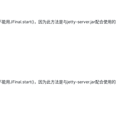
deployDirectory
AI 应用
10分钟微调：让0.6B模型媲美235B模
多模态数据信
deployDirectory
型
能用JFinal.start()，因为此方法是与jetty-server.jar配合使用的
依托云原生高可用架构,实现Dify私有化部署
用1%尺寸在特定领域达到大模型90%以上效果
一个 AI 助手
超强辅助，Bol
ext log
即刻拥有 DeepSeek-R1 满血版
在企业官网、通讯软件中为客户提供 AI 客服
多种方案随心选，轻松解锁专属 DeepSeek
ext log
deployDirectory
oader validateJarFile
能用JFinal.start()，因为此方法是与jetty-server.jar配合使用的
x86\apache-tomcat-6.0.35\webapps\jfinalauthority\WEB-INF\lib\ser
 Offending class: javax/servlet/Servlet.class
ext log
 filterStart