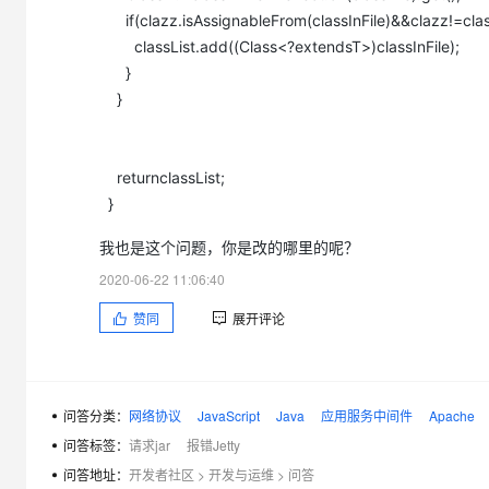
at com.jfinal.config.Routes.add(Routes.java:40)
if(clazz.isAssignableFrom(classInFile)&&clazz!=class
at com.jayqqaa12.common.MyConfig.configRoute(MyConfig.
classList.add((Class<?extendsT>)classInFile);
at com.jfinal.core.Config.configJFinal(Config.java:47)
}
at com.jfinal.core.JFinal.init(JFinal.java:68)
}
at com.jfinal.core.JFinalFilter.init(JFinalFilter.java:49)
at org.apache.catalina.core.ApplicationFilterConfig.getFilter(
at org.apache.catalina.core.ApplicationFilterConfig.setFilterD
returnclassList;
at org.apache.catalina.core.ApplicationFilterConfig.<init>(App
}
at org.apache.catalina.core.StandardContext.filterStart(Sta
我也是这个问题，你是改的哪里的呢？
at org.apache.catalina.core.StandardContext.start(Standard
2020-06-22 11:06:40
at org.apache.catalina.core.ContainerBase.addChildInternal
at org.apache.catalina.core.ContainerBase.addChild(Contain
赞同
展开评论
at org.apache.catalina.core.StandardHost.addChild(Standar
at org.apache.catalina.startup.HostConfig.deployDirectory(H
at org.apache.catalina.startup.HostConfig.deployDirectories
问答分类：
网络协议
JavaScript
Java
应用服务中间件
Apache
at org.apache.catalina.startup.HostConfig.deployApps(HostC
问答标签：
请求jar
报错Jetty
at org.apache.catalina.startup.HostConfig.start(HostConfig.j
问答地址：
开发者社区
>
开发与运维
>
问答
at org.apache.catalina.startup.HostConfig.lifecycleEvent(Ho