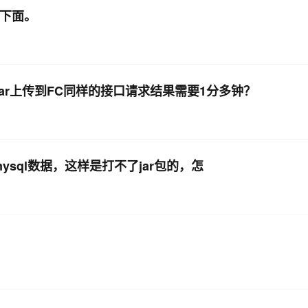
:320)
t下面。
t start
t start
jar上传到FC同样的接口请求结果需要1分多钟？
errors
ext log
sLoader clearReferencesThreads
步mysql数据，这样是打不了jar包的，怎
ted a thread named [shiro] but has failed to stop it. This is very lik
sLoader clearReferencesThreads
arted a thread named [Beetl-Scanner] but has failed to stop it. This 
deployDirectory
col start