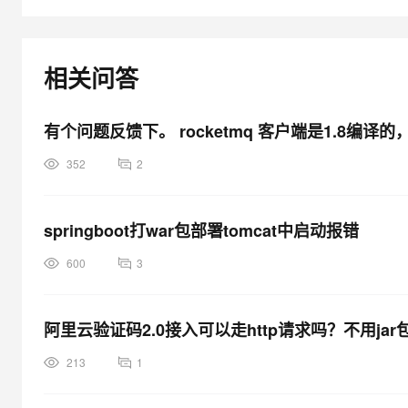
at org.apache.catalina.util.LifecycleSupport.fireLifecycleEve
at org.apache.catalina.core.ContainerBase.start(ContainerBa
相关问答
at org.apache.catalina.core.StandardHost.start(StandardHos
at org.apache.catalina.core.ContainerBase.start(ContainerBa
at org.apache.catalina.core.StandardEngine.start(StandardE
有个问题反馈下。 rocketmq 客户端是1.8编译
at org.apache.catalina.core.StandardService.start(Standard
352
2
at org.apache.catalina.core.StandardServer.start(StandardS
at org.apache.catalina.startup.Catalina.start(Catalina.java:5
at sun.reflect.NativeMethodAccessorImpl.invoke0(Native Me
springboot打war包部署tomcat中启动报错
at sun.reflect.NativeMethodAccessorImpl.invoke(NativeMet
at sun.reflect.DelegatingMethodAccessorImpl.invoke(Delega
600
3
at java.lang.reflect.Method.invoke(Method.java:597)
at org.apache.catalina.startup.Bootstrap.start(Bootstrap.jav
阿里云验证码2.0接入可以走http请求吗？不用jar
at org.apache.catalina.startup.Bootstrap.main(Bootstrap.jav
Caused by: java.lang.ClassNotFoundException: WebAppCla
213
1
at org.apache.catalina.loader.WebappClassLoader.loadClas
at org.apache.catalina.loader.WebappClassLoader.loadClas