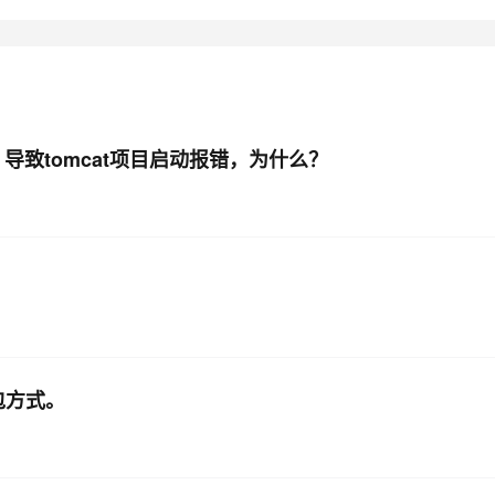
nt(LifecycleSupport.java:142)
se.java:1065)
t.java:840)
se.java:1057)
ngine.java:463)
的，导致tomcat项目启动报错，为什么？
Service.java:525)
erver.java:754)
95)
thod)
hodAccessorImpl.java:39)
tingMethodAccessorImpl.java:25)
a:289)
包方式。
a:414)
ssLoader
s(WebappClassLoader.java:1680)
s(WebappClassLoader.java:1526)