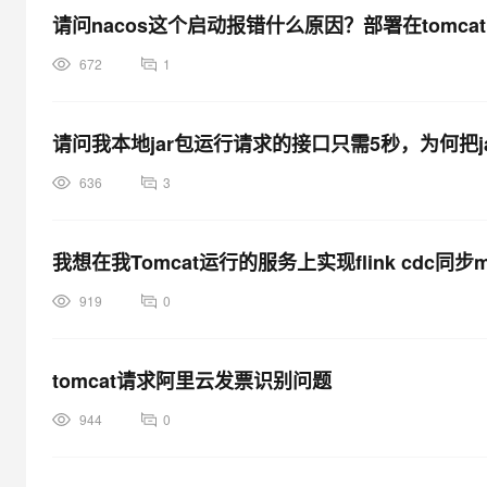
at java.lang.ClassLoader.loadClassInternal(ClassLoader.java
请问nacos这个启动报错什么原因？部署在tomca
... 47 more
672
1
2014-4-3 23:23:49 org.apache.catalina.core.StandardContex
严重: Error filterStart
2014-4-3 23:23:49 org.apache.catalina.core.StandardContex
请问我本地jar包运行请求的接口只需5秒，为何把
严重: Context [/jfinalauthority] startup failed due to previous 
636
3
2014-4-3 23:23:49 org.apache.catalina.core.ApplicationCont
信息: Cleaning up Shiro Environment
2014-4-3 23:23:49 org.apache.catalina.loader.WebappClas
我想在我Tomcat运行的服务上实现flink cdc同
严重: The web application [/jfinalauthority] appears to have star
919
0
create a memory leak.
2014-4-3 23:23:49 org.apache.catalina.loader.WebappClas
严重: The web application [/jfinalauthority] appears to have st
tomcat请求阿里云发票识别问题
likely to create a memory leak.
2014-4-3 23:23:50 org.apache.catalina.startup.HostConfig 
944
0
信息: Deploying web application directory ROOT
2014-4-3 23:23:50 org.apache.coyote.http11.Http11AprProto