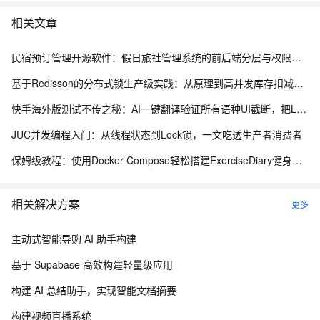
相关文章
民宿预订管理开源软件：假日旅社管理系统的前后端分层与权限控制设计
基于Redisson的分布式锁生产级实践：从原理到高并发库存扣减实战
快手海外版测试不传之秘：AI一键翻译验证所有语种UI截断，把LQA周期从7天干到20分钟
JUC并发编程入门：从线程状态到Lock锁，一文吃透生产者消费者
保姆级教程：使用Docker Compose轻松搭建ExerciseDiary健身日历
相关解决方案
更多
主动式智能导购 AI 助手构建
基于 Supabase 高效构建轻量级应用
构建 AI 总结助手，实现智能文档摘要
构建视频直播系统