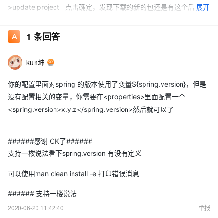
展开
>update project 点击确定，发现下载的新的包还是有这个后
缀，并且大小只有1KB，百度了一下，又右击项目，
maven--
>update project ，勾选Force Update of........ 点确定后发现下载的
1
条回答
还是有那个后缀，这下没办法了。百度查了一下都说删了重下就OK的，
结果我的一直都是那样。求大家帮帮忙。注：仓库网页可以正常访问，也
kun坤
可以下载。
你的配置里面对spring 的版本使用了变量${spring.version}，但是
没有配置相关的变量，你需要在<properties>里面配置一个
<spring.version>x.y.z</spring.version>然后就可以了
######感谢 OK了######
支持一楼说法看下
spring.version 有没有定义
可以使用man clean install -e 打印错误消息
######
支持一楼说法
2020-06-20 11:42:40
举报