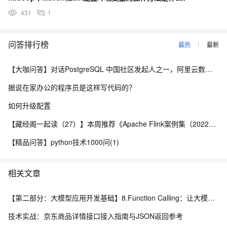
 <reload>automatic</reload>
431
1
这两行是我加上去的 但是也没起作用
问答排行榜
最热
最新
哪位有过这个配置经验 希望指导下
【大咖问答】对话PostgreSQL 中国社区发起人之一，阿里云数据库高级专家 德哥
据说在家办公的程序员是这样写代码的？
如何升级配置
【藏经阁一起读（27）】本周推荐《Apache Flink案例集（2022版）》，你有哪些心得？
【精品问答】python技术1000问(1)
相关文章
【第二部分：大模型应用开发基础】8.Function Calling：让大模型调用真实程序能力
技术实战：京东商品详情接口接入指南与JSON返回参考