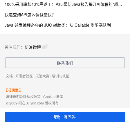
100%采用率却43%需返工：Azul最新Java报告揭开AI编程的"质量悖论"
快递查询API怎么调试最快？
Java 并发编程必会的 JUC 辅助类：从 Callable 到阻塞队列
关注我们：
新浪微博
联系我们
文档
|
开发者社区
|
天池大赛
|
培训与认证
法律声明及隐私权政策
|
Cookies政策
© 2009-现在 Aliyun.com 版权所有
增值电信业务经营许可证：
浙B2-20080101
域名注册服务机构许可：
浙D3-20210002
写回答
浙公网安备 33010602009975号
浙B2-20080101-4