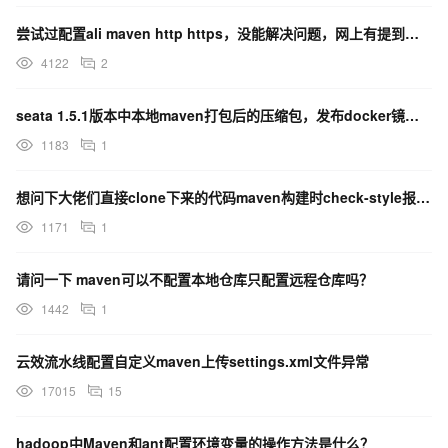
                    <connectors>

                        <connector implementation="org.mortb
尝试过配置ali maven http https，没能解决问题，网上有提到给IDEA设置一些VM
                            <port>8080</port>

                            <maxIdleTime>60000</maxIdleTime>
4122
2
                        </connector>

                        <connector implementation="org.mort
					        <port>8443</port>

seata 1.5.1版本中本地maven打包后的压缩包，发布docker镜像需要哪些配置呢？
       						<keystore>src/test/resources/server.keystore</keystore>

1183
1
        					<keyPassword>changeit</keyPassword>

					    </connector>

                    </connectors>

想问下大佬们直接clone下来的代码maven构建时check-style报错，是因为没有正确配置好
                </configuration>

				  <dependencies>

1171
1
				    <dependency>

				      <groupId>org.mortbay.jetty</groupId>

				      <artifactId>jetty-sslengine</artifactId>

请问一下 maven可以不配置本地仓库只配置远程仓库吗？
				      <version>${maven.jetty.plugin.version}</version>

				    </dependency>

1442
1
				  </dependencies>

            </plugin>

云效流水线配置自定义maven上传settings.xml文件异常
        </plugins>

    </build>
17015
15
hadoop中Maven和ant配置环境变量的操作方法是什么？
 <scanIntervalSeconds>30</scanIntervalSeconds>
