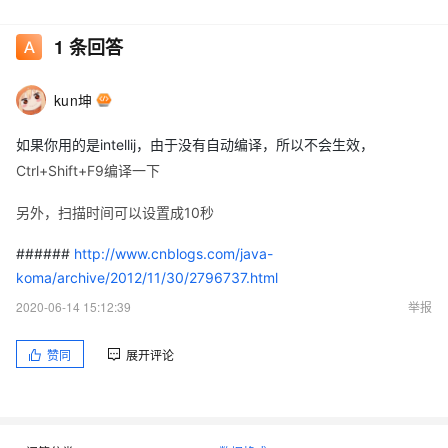
1
条回答
debug某个项目进行调式 期间我修改了项目中的一些代码，当再
次运行该程序时，发现修改的代码并没有起作用，只有当重新
debug模式run这个项目的时候才会起作用 于是我想起了热部署
kun坤
但是由于本人刚开始接触 jetty 和 maven还不知道如何配置 所以
如果你用的是intellij，由于没有自动编译，所以不会生效，
google之后 还是没解决
Ctrl+Shift+F9编译一下
我的pom.xml文件如下:
另外，扫描时间可以设置成10秒
######
http://www.cnblogs.com/java-
<build>

        <plugins>

koma/archive/2012/11/30/2796737.html
            <plugin>

2020-06-14 15:12:39
举报
                <groupId>org.mortbay.jetty</groupId>

                <artifactId>maven-jetty-plugin</artifactId>

                <version>${maven.jetty.plugin.version}</vers
赞同
展开评论
                <configuration>

                    <contextPath>/</contextPath>

                    <scanIntervalSeconds>30</scanIntervalSec
                    <reload>automatic</reload>

                    <systemProperties>

                        <systemProperty>
