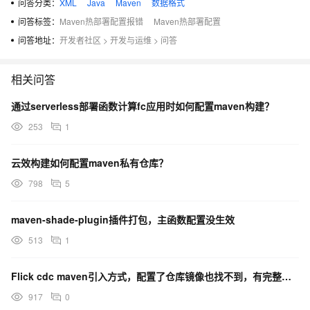
问答分类：
XML
Java
Maven
数据格式
                            <name>CONFIG_DIR_PATH</name>

问答标签：
Maven热部署配置报错
Maven热部署配置
                            <value>${basedir}/../config/conf
                        </systemProperty>

问答地址：
开发者社区
>
开发与运维
>
问答
                        <systemProperty>

                            <name>visit.log4j.path</name>

                            <value>${basedir}/log/visit.log<
相关问答
                        </systemProperty>

                        <systemProperty>

通过serverless部署函数计算fc应用时如何配置maven构建？
                            <name>task.log4j.path</name>

                            <value>${basedir}/log/task-front
253
1
                        </systemProperty>

                        <systemProperty>

                            <name>search.log4j.path</name>

云效构建如何配置maven私有仓库？
                            <value>${basedir}/log/search.log
                        </systemProperty>

798
5
                        <systemProperty>

                            <name>performance.log4j.path</na
                            <value>${basedir}/log/performanc
maven-shade-plugin插件打包，主函数配置没生效
                        </systemProperty>

                        <!--<systemProperty>-->

513
1
                            <!--<name>org.mortbay.util.URI.c
                            <!--<value>GBK</value>-->

                        <!--</systemProperty>-->

Flick cdc maven引入方式，配置了仓库镜像也找不到，有完整的pom配置方式么？
                    </systemProperties>

                    <stopPort>9966</stopPort>

917
0
                    <stopKey>foo</stopKey>
