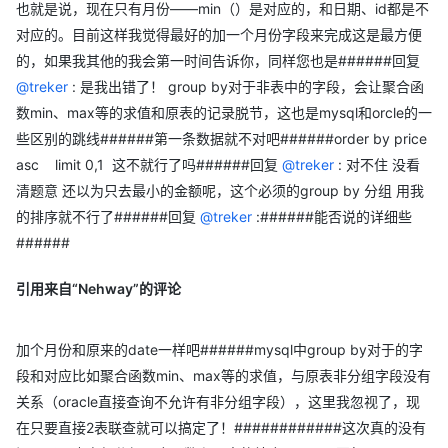
也就是说，现在只有月份——min（）是对应的，和日期、id都是不
对应的。目前这样我觉得最好的加一个月份字段来完成这是最方便
的，如果我其他的我会第一时间告诉你，同样您也是######回复
@treker
: 是我出错了！ group by对于非表中的字段，会让聚合函
数min、max等的求值和原表的记录脱节，这也是mysql和orcle的一
些区别的跳线######第一条数据就不对吧######order by price
asc limit 0,1 这不就行了吗######回复
@treker
: 对不住 没看
清题意 还以为只去最小的金额呢，这个必须的group by 分组 用我
的排序就不行了######回复
@treker
:######能否说的详细些
######
引用来自“Nehway”的评论
加个月份和原来的date一样吧######mysql中group by对于的字
段和对应比如聚合函数min、max等的求值，与原表非分组字段没有
关系（oracle直接查询不允许有非分组字段），这里我忽视了，现
在只要直接2表联查就可以搞定了！######
######这次真的没有