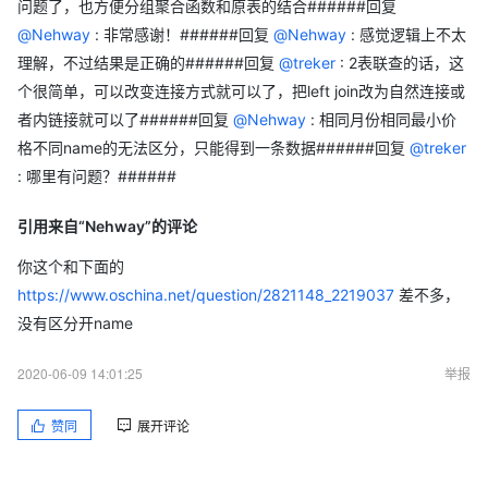
问题了，也方便分组聚合函数和原表的结合######回复
@Nehway
: 非常感谢！######回复
@Nehway
: 感觉逻辑上不太
理解，不过结果是正确的######回复
@treker
: 2表联查的话，这
个很简单，可以改变连接方式就可以了，把left join改为自然连接或
者内链接就可以了######回复
@Nehway
: 相同月份相同最小价
格不同name的无法区分，只能得到一条数据######回复
@treker
: 哪里有问题？######
引用来自“Nehway”的评论
你这个和下面的
https://www.oschina.net/question/2821148_2219037
差不多，
没有区分开name
2020-06-09 14:01:25
举报
赞同
展开评论