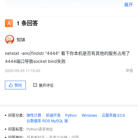
展开
1
条回答
139.....是阿里ECS的公网IP
cmd python 1.py的报错信息
知钵
netstat -ano|findstr "4444" 看下你本机是否有其他的服务占用了
Microsoft Windows [版本 6.3.9600]

(c) 2013 Microsoft Corporation。保留所有权利。

4444端口导致socket bind失败
C:\Users\Administrator>cd C:\Users\Administrator\Desktop\bac
2020-09-20 17:15:45
举报
C:\Users\Administrator\Desktop\back>python 1.py

 * Serving Flask app "1" (lazy loading)

 * Environment: production

赞同
展开评论
   WARNING: This is a development server. Do not use it in a
nt.

   Use a production WSGI server instead.

 * Debug mode: off

Traceback (most recent call last):

  File "1.py", line 8, in <module>

问答分类：
弹性计算
前端开发
Python
Windows
云服务器 ECS
    app.run(host='139.196.31.15',port=4444)

云数据库 RDS MySQL 版
  File "C:\Users\Administrator\AppData\Local\Programs\Python
ackages\flask\app.py", line 990, in run

问答标签：
Python请求地址
    run_simple(host, port, self, **options)

问答地址：
开发者社区
>
开发与运维
>
问答