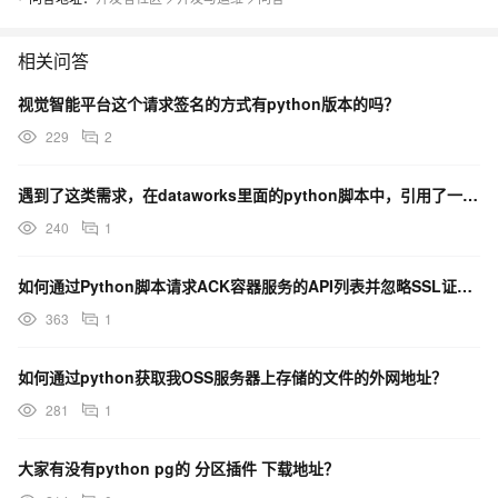
  File "C:\Users\Administrator\AppData\Local\Programs\Python
ackages\werkzeug\serving.py", line 1052, in run_simple

    inner()

相关问答
  File "C:\Users\Administrator\AppData\Local\Programs\Python
ackages\werkzeug\serving.py", line 996, in inner

    srv = make_server(

视觉智能平台这个请求签名的方式有python版本的吗？
  File "C:\Users\Administrator\AppData\Local\Programs\Python
ackages\werkzeug\serving.py", line 847, in make_server

229
2
    return ThreadedWSGIServer(

  File "C:\Users\Administrator\AppData\Local\Programs\Python
ackages\werkzeug\serving.py", line 740, in __init__

遇到了这类需求，在dataworks里面的python脚本中，引用了一个服务器地址？
    HTTPServer.__init__(self, server_address, handler)

240
1
  File "C:\Users\Administrator\AppData\Local\Programs\Python
server.py", line 452, in __init__

    self.server_bind()

如何通过Python脚本请求ACK容器服务的API列表并忽略SSL证书验证？
  File "C:\Users\Administrator\AppData\Local\Programs\Python
erver.py", line 138, in server_bind

363
1
    socketserver.TCPServer.server_bind(self)

  File "C:\Users\Administrator\AppData\Local\Programs\Python
server.py", line 466, in server_bind

如何通过python获取我OSS服务器上存储的文件的外网地址？
    self.socket.bind(self.server_address)

281
1
改成
之后ECS服务器上访
app(host='localhost',port=4444)
大家有没有python pg的 分区插件 下载地址？
问
可以正常获取
http://localhost:4444