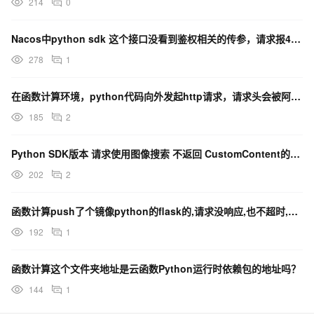
214
0
计划用pymysql和flask来交互传输前端数据，想问问是什么错
Nacos中python sdk 这个接口没看到鉴权相关的传参，请求报403怎么办？
误。。
278
1
在函数计算环境，python代码向外发起http请求，请求头会被阿里云修改么？
185
2
Python SDK版本 请求使用图像搜索 不返回 CustomContent的字段吗？
202
2
函数计算push了个镜像python的flask的,请求没响应,也不超时,也没有日志,是啥情况哦?
192
1
函数计算这个文件夹地址是云函数Python运行时依赖包的地址吗？
144
1