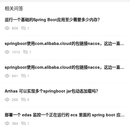
org.springframework.beans.factory.support.AbstractBeanFact
相关问答
ory.resolveEmbeddedValue(AbstractBeanFactory.java:813)
at
运行一个基础的Spring Boot应用至少需要多少内存？
org.springframework.beans.factory.support.DefaultListableBea
859
1
nFactory.doResolveDependency(DefaultListableBeanFactory.ja
va:1076)
springboot使用com.alibaba.cloud的包链接nacos，这边一直连不上？
at
1010
1
org.springframework.beans.factory.support.DefaultListableBea
nFactory.resolveDependency(DefaultListableBeanFactory.java:
springboot使用com.alibaba.cloud的包链接nacos，这边一直连不上？
1056)
641
1
at
org.springframework.beans.factory.annotation.AutowiredAnnot
Arthas 可以实现多个springboot jar包动态加载吗？
ationBeanPostProcessor$AutowiredFieldElement.inject(Autowir
266
0
edAnnotationBeanPostProcessor.java:566)
at
部署一个 edas 监控一个正在运行的 ecs 里面的 spring boot 应用上这个地方咋配？
org.springframework.beans.factory.annotation.InjectionMetada
384
1
ta.inject(InjectionMetadata.java:88)