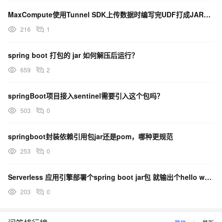
at
MaxCompute使用Tunnel SDK上传数据时编写完UDF打成JAR包后上传对JAR包...
org.springframework.beans.factory.annotation.AutowiredAnnot
ationBeanPostProcessor.postProcessPropertyValues(Autowired
216
1
AnnotationBeanPostProcessor.java:349)
... 84 common frames omitted
spring boot 打包的 jar 如何解压后运行？
659
2
springBoot项目接入sentinel需要引入这个包吗？
但是在eclipse中run是可以跑起来
503
0
springboot封装依赖引用包jar还是pom，哪种更规范
253
0
Serverless 应用引擎部署个spring boot jar包 就输出个hello world
203
0