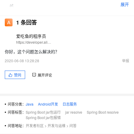
展开
at
org.springframework.util.PropertyPlaceholderHelper.parseStrin
gValue(PropertyPlaceholderHelper.java:174)
1
条回答
at
爱吃鱼的程序员
org.springframework.util.PropertyPlaceholderHelper.replacePla
https://developer.aliyun.com/profile/5yerqm5bn5yqg?spm=a2c6h.12873639.0.0.6eae304abcjaIB
ceholders(PropertyPlaceholderHelper.java:126)
你好，这个问题怎么解决的？
at
org.springframework.core.env.AbstractPropertyResolver.doRes
2020-06-08 13:28:28
举报
olvePlaceholders(AbstractPropertyResolver.java:219)
赞同
展开评论
at
org.springframework.core.env.AbstractPropertyResolver.resolv
eRequiredPlaceholders(AbstractPropertyResolver.java:193)
at
问答分类：
Java
Android开发
日志服务
org.springframework.context.support.PropertySourcesPlacehol
问答标签：
Spring Boot jar包运行
jar resolve
Spring Boot resolve
derConfigurer$2.resolveStringValue(PropertySourcesPlacehold
Spring Boot jar包报错
erConfigurer.java:172)
问答地址：
开发者社区
>
开发与运维
>
问答
at