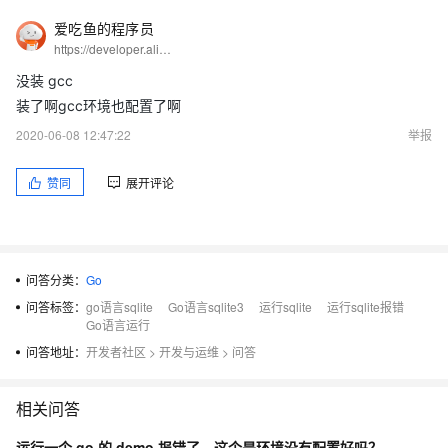
爱吃鱼的程序员
https://developer.aliyun.com/profile/5yerqm5bn5yqg?spm=a2c6h.12873639.0.0.6eae304abcjaIB
没装 gcc
装了啊gcc环境也配置了啊
2020-06-08 12:47:22
举报
赞同
展开评论
问答分类：
Go
问答标签：
go语言sqlite
Go语言sqlite3
运行sqlite
运行sqlite报错
Go语言运行
问答地址：
开发者社区
>
开发与运维
>
问答
相关问答
运行一个 go 的 demo 报错了，这个是环境没有配置好吗？