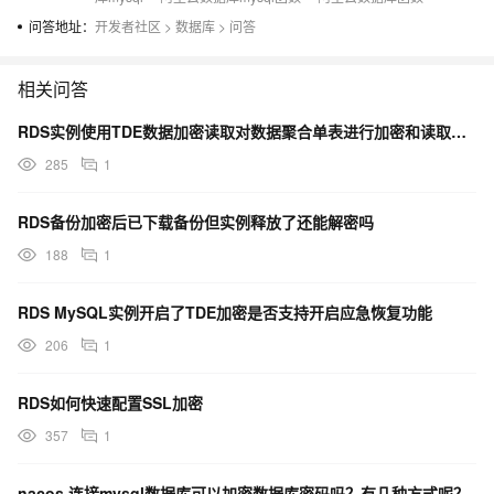
问答地址：
开发者社区
>
数据库
>
问答
相关问答
RDS实例使用TDE数据加密读取对数据聚合单表进行加密和读取查询存储效率区别
285
1
RDS备份加密后已下载备份但实例释放了还能解密吗
188
1
RDS MySQL实例开启了TDE加密是否支持开启应急恢复功能
206
1
RDS如何快速配置SSL加密
357
1
nacos 连接mysql数据库可以加密数据库密码吗？有几种方式呢？