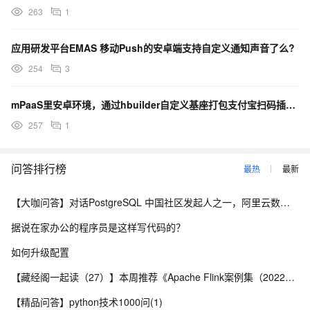
263
1
应用研发平台EMAS 移动Push的安卓端支持自定义通知声音了么?
254
3
mPaaS里安卓环境，通过hbuilder自定义基座打包支付宝扫码插件运行提示无配置文件怎么解决？
257
1
问答排行榜
最热
最新
【大咖问答】对话PostgreSQL 中国社区发起人之一，阿里云数据库高级专家 德哥
据说在家办公的程序员是这样写代码的？
如何升级配置
【藏经阁一起读（27）】本周推荐《Apache Flink案例集（2022版）》，你有哪些心得？
【精品问答】python技术1000问(1)