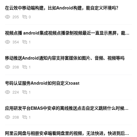
在云效中移动端构建，比如Android构建，能自定义环境吗？
205
0
视频点播 android集成视频点播录制视频最近一直显示黑屏，裁剪报：裁剪失败-怎么办？
354
1
移动推送Android通知内容支持富媒体如图片、音频、视频等吗
208
1
号码认证服务Android如何自定义toast
224
1
应用研发平台EMAS中安卓的离线推送点击自定义跳转什么时候能实现？
208
1
阿里云网盘与相册安卓端看网盘里的视频，无法快进，快进到后面，缓冲完就从头播放？