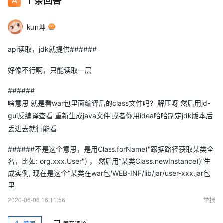
1
条回答
kun坤
api读取，jdk就提供######
好像不行啊，只能读取一层
######
啥意思 就是看war包里面编译后的class文件吗? 解压呀 然后用jd-
gui反编译查看 重新生成java文件 或者你用idea哈哈制定jdk版本后
丢进去就行能看
######不是这个意思，是用Class.forName("跟据路径获取某类全
名，比如: org.xxx.User") ， 然后用“某类Class.newInstance()”生
成实例, 现在是这个“某类在war包/WEB-INF/lib/jar/user-xxx.jar包
里
2020-06-06 16:11:56
举报