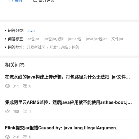
赞同
展开评论
问答分类：
Java
问答标签：
jar包jar
jar包jar报错
jar jar包
java jar包jar
文件jar
问答地址：
开发者社区
>
开发与运维
>
问答
相关问答
在流水线的java构建上传步骤，打包路径为什么无法把 .jar文件打包到服务器上？
311
0
集成阿里云ARMS监控，然后java应用就不能使用arthas-boot.jar收集进程了？
288
1
Flink提交jar报错Caused by: java.lang.IllegalArgumen...
216
0