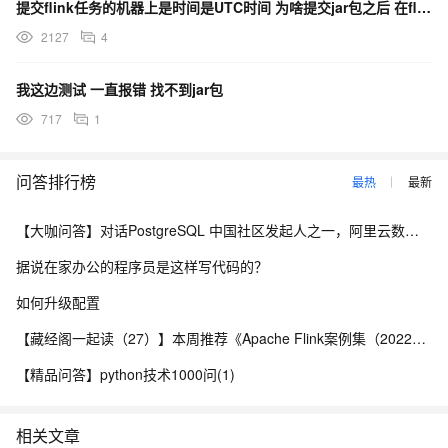
提交flink任务的机器上是时间是UTC时间 为啥提交jar包之后 在flink web ui 显
2127
4
我这边测试 一直报错 找不到jar包
717
1
问答排行榜
最热
最新
【大咖问答】对话PostgreSQL 中国社区发起人之一，阿里云数据库高级专家 德哥
据说在家办公的程序员是这样写代码的？
如何升级配置
【藏经阁一起读（27）】本周推荐《Apache Flink案例集（2022版）》，你有哪些心得？
【精品问答】python技术1000问(1)
相关文章