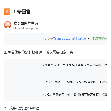
如果后面insert报错，前面插入的数据也会回滚，但是实际没有，我
1
条回答
的理解哪里有问题吗？
爱吃鱼的程序员
https://developer.aliyun.com/profile/5yerqm5bn5yqg?spm=a2c6h.12873639.0.0.6eae304abcjaIB
<pre>
@Transactional(value
 = 
"指定事务bea
因为我使用的是多数据源，所以需要指定事务
<
p
>
首先看你的数据库存储类型是否支持事物，然后看是否开
                    这个没用会呢，主要我不是专门做这个的，上次试了
<
p
>
1、事务是否生效：1）数据库是否支持，引擎是否
2、采用批处理insert语句