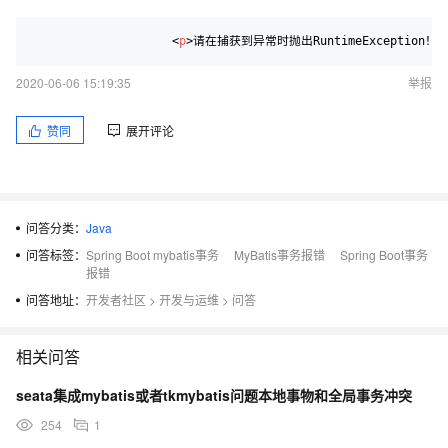
<
p
>
请在捕获到异常时抛出RuntimeException！
2020-06-06 15:19:35
举报
赞同
展开评论
问答分类：
Java
问答标签：
Spring Boot mybatis事务
MyBatis事务报错
Spring Boot事务
报错
问答地址：
开发者社区
>
开发与运维
>
问答
相关问答
seata集成mybatis或者tkmybatis问题本地事物和全局事务冲突
254
1