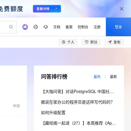
文档
备案
控制台
注册
登录
个人
积分
发布
验
作计划
器
AI 活动
专业服务
服务伙伴合作计划
开发者社区
加入我们
产品动态
服务平台百炼
阿里云 OPC 创新助力计划
一站式生成采购清单，支持单品或批量购买
io：打造专属 AI 语音助手
S产品伙伴计划（繁花）
峰会
CS
造的大模型服务与应用开发平台
一句话生成原生可编辑精美 PPT 文稿
AI 生产力先锋
Al MaaS 服务伙伴赋能合作
域名
博文
Careers
至高可申请百万元
Qwen3.8-Max 模型上线
开启高性价比 AI 编程新体验
弹性可伸缩的云计算服务
Qwen-Audio-3.0-Realtime 端到端实时语音角色扮演
输入一句话想法, 轻松生成专业的 PPT
先锋实践拓展 AI 生产力的边界
Token 补贴，五大权
计划
海大会
伙伴信用分合作计划
商标
问答
社会招聘
问答排行榜
最热
最新
益加速 OPC 成功
eek-V4-Pro
SS
一键部署幻兽帕鲁游戏服务器
飞天发布时刻
HOT
Open Search 向量检索版支
划
备案
电子书
校园招聘
pSeek-V4-Pro
视频创作，一键激活电商全链路生产力
稳定、安全、高性价比、高性能的云存储服务
一键购买专属联机服务器，轻松开启游戏
所见，即是所愿
持视频检索 Pipeline 功能
更多支持
【大咖问答】对话PostgreSQL 中国社区发起人之一，阿里云数据库高级专家 德哥
划
公司注册
镜像站
视频生成
语音识别与合成
专属 QwenPaw
漫剧工坊：一站式动画创作平台
AI 实训营
HOT
应用身份服务 (IDaaS)
据说在家办公的程序员是这样写代码的？
合作伙伴培训与认证
划
上云迁移
站生成，高效打造优质广告素材
全接入的云上超级电脑
从聊天伙伴进化为能主动干活的本地数字员工
快速生产连贯的高质量长漫剧
从基础到进阶，Agent 创客手把手教你
OpenClaw 管理能力上线
举报
lScope
我要反馈
e-1.1-T2V
Qwen3-TTS-Flash
如何升级配置
查询合作伙伴
n Alibaba Cloud ISV 合作
代维服务
建企业门户网站
10 分钟搭建微信、支付宝小程序
MaxCompute MaxFrame 提
畅细腻的高质量视频
离线语音合成大模型，多语言方言自适应，低延迟高稳定
创新加速
ope
登录合作伙伴管理后台
【藏经阁一起读（27）】本周推荐《Apache Flink案例集（2022版）》，你有哪些心得？
我要建议
站，无忧落地极速上线
以可视化方式快速构建移动和 PC 门户网站
国内短信简单易用，安全可靠，秒级触达，全球覆盖200+国家和地区。
高效部署网站，快速应用到小程序
供自动弹性内存功能