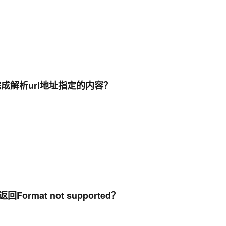
AI 应用
10分钟微调：让0.6B模型媲美235B模
多模态数据信
型
依托云原生高可用架构,实现Dify私有化部署
用1%尺寸在特定领域达到大模型90%以上效果
一个 AI 助手
超强辅助，Bol
即刻拥有 DeepSeek-R1 满血版
在企业官网、通讯软件中为客户提供 AI 客服
多种方案随心选，轻松解锁专属 DeepSeek
完成解析url地址指定的内容？
rmat not supported？