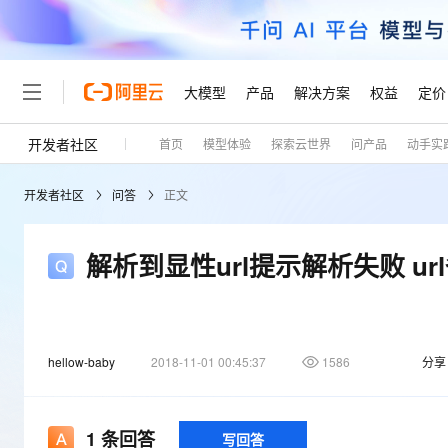
大模型
产品
解决方案
权益
定价
开发者社区
首页
模型体验
探索云世界
问产品
动手实
大模型
产品
解决方案
权益
定价
云市场
伙伴
服务
了解阿里云
精选产品
精选解决方案
普惠上云
产品定价
精选商城
成为销售伙伴
售前咨询
为什么选择阿里云
千问AI平台
开发者社区
问答
正文
了解云产品的定价详情
大模型服务平台百炼
千问办公，解锁你的工作
普惠上云 官方力荐
分销伙伴
在线服务
网站建设
什么是云计算
大
大模型服务与应用平台
企业级Agent产品，直接
云服务器38元/年起，超
咨询伙伴
多端小程序
技术领先
解析到显性url提示解析失败 ur
云上成本管理
售后服务
轻量应用服务器
Agency Agents：拥
官方推荐返现计划
大模型
精选产品
精选解决方案
Salesforce 国际版订阅
稳定可靠
管理和优化成本
推荐新用户得奖励，单订单
销售伙伴合作计划
自助服务
友盟天域
安全合规
人工智能与机器学习
AI
文本生成
云数据库 RDS
HappyHorse 打造一
云工开物
无影生态合作计划
在线服务
观测云
分析师报告
高校专属算力普惠，学生认
hellow-baby
2018-11-01 00:45:37
1586
分享
计算
互联网应用开发
Qwen3.8-Max
HOT
Salesforce On Alibaba C
工单服务
Tuya 物联网平台阿里云
研究报告与白皮书
人工智能平台 PAI
快速拥有专属 OpenClaw
大模
Consulting Partner 合
大数据
容器
智能体时代全能旗舰模型
免费试用
短信专区
一站式AI开发、训练和推
蓝凌 OA
1
条回答
写回答
AI 大模型销售与服务生
现代化应用