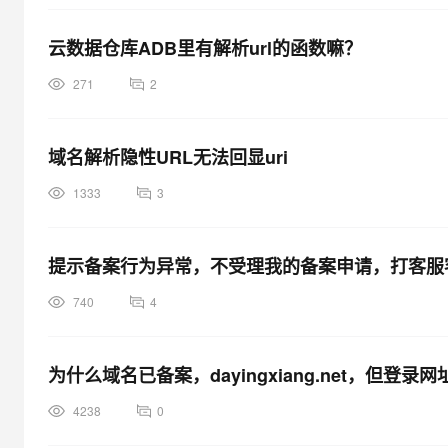
云数据仓库ADB里有解析url的函数嘛？
271
2
域名解析隐性URL无法回显uri
1333
3
提示备案行为异常，不受理我的备案申请，打客服
740
4
为什么域名已备案，dayingxiang.net，但登
4238
0