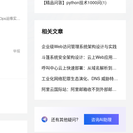
安全
【精品问答】python技术1000问(1)
我要投诉
e-1.1-I2V
Cosyvoice-V3-Flash
PolarDB
上云场景组合购
Milvus 弹性伸缩功能新增节
伴
漫剧创作，剧本、分镜、视频高效生成
100%兼容MySQL、PostgreSQL，兼容Oracle，支持集中和分布式
覆盖90%+业务场景，专享组合折扣价
点支持范围
畅自然，细节丰富
高表现力语音合成大模型，语音克隆听感自然
VPN
原3dmgame（三大妈）游戏网运维总监，原阿里云栖论坛版主，wlnmp一键安装包作者，多年互联网行业从业经验，专注于Linux平台的系统维护、DevOps运维实践、监控平台实践及应用部署。我的博客https://blog.whsir.com
ernetes 版 ACK
云聚AI 严选权益
AI 原生数据库服务发布
SSL 证书
2V
Fun-ASR
，一键激活高效办公新体验
理容器应用的 K8s 服务
精选AI产品，从模型到应用全链提效
Agent 数据网关
相关文章
文戏情感细腻自然，动作戏激烈拳拳到肉，实现更强表演能力
支持中英文自由切换，具备更强的噪声鲁棒性
堡垒机
AI 用量加速计划
云原生数据库 PolarDB
防火墙
企业级Web访问管理系统架构设计与实践
、识别商机，让客服更高效、服务更出色。
新老同享，达量后返
Agentic Database 发布
举报
主机安全
应用
斗篷系统安全架构设计：云上Web应用安全防护实践
呼叫中心云上快速部署：从域名解析到坐席登录的配置清单
千问办公
NEW
AI 应用及服务市场
的智能体编程平台
一站式AI生产力平台
工业化网络犯罪生态演化、DNS 威胁特征与防御范式重构研究
AI 应用
伶鹊
阿里云国际站：阿里邮箱收不到外部邮件？排查MX与反垃圾设置
企业级人与Agent协作平台，接入和调度多个数字员工
智能客服平台，对话机器人、对话分析、智能外呼
大模型
大模型服务平台百炼 - 全妙
自然语言处理
应用创作平台
多模态内容创作工具，已接入 DeepSeek
数据标注
还有其他疑问?
咨询AI助理
机器学习