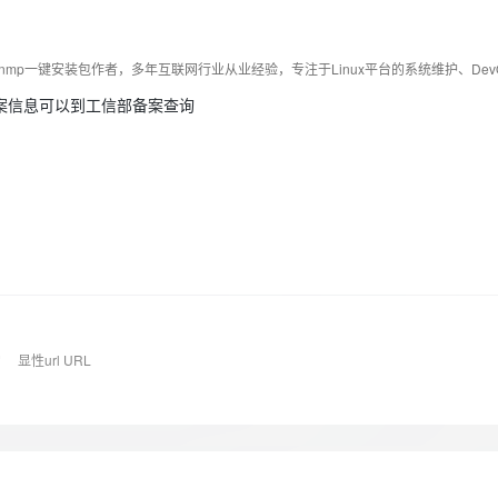
Deepseek-v4-pro
HappyHors
同享
万小智 AI 建站低至 15元/月
Qoder CN
AI 短剧/漫剧
云原生数据库 
快递物流查询
WordPress
成为服务伙
高校合作
点，立即开启云上创新
覆盖公网/内网、递归/权威、移动APP等全场景解析服务
送.CN域名，送备案服务码
基于千问大模型等，支持代码智能生成、研发智能问答
AI助力短剧
态智能体模型
旗舰 MoE 大模型，百万上下文与顶尖推理能力
图生视频，流
Ubuntu
服务生态伙伴
云工开物
企业应用
Works
Night Plan 支持 Qwen 3.8-Max
云原生大数据计算服务 MaxCompute
AI 办公
容器服务 Kub
NEW
GLM-5.2
Wan2.7-T
Red Hat
案信息可以到工信部备案查询
30+ 款产品免费体验
Data Agent 驱动的一站式 Data+AI 开发治理平台
夜间 5 折，Qwen/Meoo/TokenPlan 客户专享
面向分析的企业级SaaS模式云数据仓库
AI智能应用
提供一站式管
科研合作
视觉 Coding、空间感知、多模态思考等全面升级
1M上下文，专为长程任务能力而生
ERP
堂（旗舰版）
SUSE
智能客服
CRM
防护产品
2个月
自动承接线索
建站小程序
OA 办公系统
AI 应用构建
大模型原生
力提升
财税管理
模板建站
Qoder
大模型服务平台百炼-应用模版
HOT
NEW
面向真实软件
个人版上线、团队版降价；千问3.8-Max首发发尝鲜
丰富多元化的应用模版和解决方案
400电话
定制建站
万有无界
大模型服务平台百炼-智能体
方案
广告营销
模板小程序
的模型效果
灵活可视化地构建企业级 Agent
常
显性url URL
定制小程序
秒悟
人工智能平台 PAI
APP 开发
云端极速 AI 
新一代 AI 视频生成模型，深度适配广告营销等场景
AI Native 的算法工程平台，一站式完成建模、训练、推理服务部署
建站系统