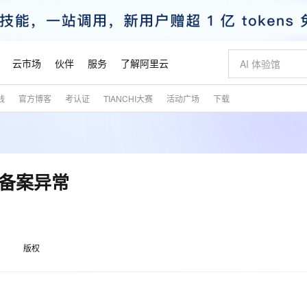
云市场
伙伴
服务
了解阿里云
践
官方博客
考认证
TIANCHI大赛
活动广场
下载
AI 特惠
数据与 API
成为产品伙伴
企业增值服务
最佳实践
价格计算器
AI 场景体
基础软件
产品伙伴合
阿里云认证
市场活动
配置报价
大模型
自助选配和估算价格
新方式
睿译宝，AI翻译排版一步到位
智启 AI 普惠权益
产品生态集成认证中心
企业支持计划
云上春晚
域名与网站
千问官方 MaaS 平台，为开发者和 Agent 而生，新用户赠送 1 亿 + tokens 额度
Qwen Aud
AI Coding
阿里云Maa
2026 阿里云
云服务器 E
为企业打
数据集
Windows
大模型认证
模型
NEW
NEW
交付可用成果
值低价云产品抢先购
上传文档即自动完成翻译和格式还原
至高享 1亿+免费 tokens，加速 Al 应用落地
提供智能易用的域名与建站服务
智能编程，一键
安全可靠、
产品生态伙伴
专家技术服务
云上奥运之旅
弹性计算合作
阿里云中企出
手机三要素
宝塔 Linux
全部认证
l备案异常
价格优势
有专属领域专家
GLM-5.2：长任务时代开源旗舰模型
阿里云 OPC 创新助力计划
千问大模型
即刻拥有 DeepS
AI 电商营销
对象存储 O
大模型
产品生态伙伴工作台
企业增值服务台
云栖战略参考
云存储合作计
云栖大会
身份实名认证
CentOS
训练营
推动算力普惠，释放技术红利
最高返9万
多领域专家智能体,一键组建 AI 虚拟交付团队
快速构建应用程序和网站，即刻迈出上云第一步
至高百万元 Token 补贴，加速一人公司成长
多元化、高性能、安全可靠的大模型服务
真正可用的 1M 上下文,一次完成代码全链路开发
轻松解锁专属 Dee
从图文生成到
云上的中国
数据库合作计
活动全景
短信
Docker
图片和
站式影视创作平台
Hermes Agent，打造自进化智能体
Token Plan 模型订阅计划
数字证书管理服务（原SSL证书）
5 分钟轻松部署
AI 广告创作
无影云电脑
企业成长
NEW
信息公告
看见新力量
云网络合作计
OCR 文字识别
JAVA
证享300元代金券
可视化编排打通从文字构思到成片全链路闭环
全托管，含MySQL、PostgreSQL、SQL Server、MariaDB多引擎
自主进化，持久记忆，越用越聪明
Qwen3.8-Max 首发尝鲜，限时加量 10 倍，夜间低至2折
实现全站HTTPS，呈现可信的WEB访问
图文、视频一
随时随地安
版权
魔搭 Mode
Kimi-K3
HappyHors
NEW
loud
服务实践
官网公告
金融模力时刻
Salesforce O
版
发票查验
全能环境
Claude Code + GStack 打造工程团队
千问办公，限时限量积分加倍
Qoder
低代码高效构
AI 建站
短信服务
型
NEW
作计划
Kimi 最新旗舰模型，长程编程与推理利器
让文字生成流
计划
创新中心
魔搭 ModelSc
健康状态
理服务
让AI从“聊天伙伴”进化为能干活的“数字员工”
安装技能 GStack，拥有专属 AI 工程团队
你的AI工作搭子，覆盖日常办公高频场景
面向真实软件的智能体编程平台
0 代码专业建
客户案例
天气预报查询
操作系统
态合作计划