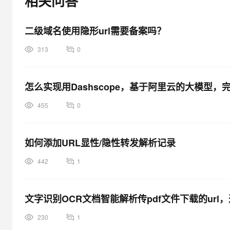
相关问答
大模型解决方案
迁移与运维管理
快速部署 Dify，高效搭建 
二级域名使用隐形url需要备案吗？
专有云
313
0
10 分钟在聊天系统中增加
怎么实现用Dashscope，基于阿里云的大模型，
455
0
如何添加URL显性/隐性转发解析记录
442
1
文字识别OCR文档智能解析传pdf文件下载的url，返回Fo
230
1