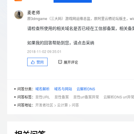
存储
天池大赛
Qwen3.7-Plus
云解析DNS
解决方案免费试用 新老
电子合同
最高领取价值200元试用
能看、能想、能动手的多模
安全
网络与CDN
麦老师
AI 算法大赛
畅捷通
大数据开发治理平台 Data
AI 产品 免费试用
网络
安全
云开发大赛
Qwen3-VL-Plus
Tableau 订阅
请检查所使用的相关域名是否已经在工信部备案，相关备
1亿+ 大模型 tokens 和 
可观测
入门学习赛
中间件
AI空中课堂在线直播课
云防火墙
140+云产品 免费试用
如果我的回答帮助到您，请点击采纳
上云与迁云
云原生的云上边界网络安全
产品新客免费试用，最长1
数据库
2018-11-02 09:35:01
生态解决方案
大模型服务
企业出海
大模型ACA认证体验
大数据计算
赞同
展开评论
助力企业全员 AI 认知与能
行业生态解决方案
千问AI平台-Token Plan
政企业务
媒体服务
开发者生态解决方案
企业服务与云通信
千问AI平台-模型体验
问答分类：
域名解析
域名与网站
云解析DNS
AI 开发和 AI 应用解决
在线体验全尺寸、多种模态
问答标签：
显性URL
显性备案
显性url备案异常
云解析DNS url异
域名与网站
问答地址：
开发者社区
>
云计算
>
问答
Happy 系列大模型
终端用户计算
Serverless
开发工具