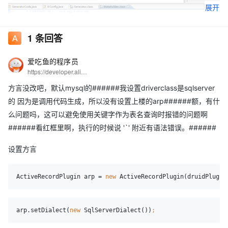
展开
1
条回答
爱吃鱼的程序员
https://developer.aliyun.com/profile/5yerqm5bn5yqg?spm=a2c6h.12873639.0.0.6eae304abcjaIB
方言没改吧，默认mysql的######我设置driverclass是sqlserver
的 因为是调用代码生成，所以没有设置上楼的arp######额，有什
有遇到过的吗
么问题吗，这可以避免使用关键字作为表名查询时报错的问题啊
######看红框里啊，执行的时候说 '`' 附近有语法错误。######
设置方言
ActiveRecordPlugin arp = 
new 
ActiveRecordPlugin(druidPlugin
arp.setDialect(
new 
SqlServerDialect())
; 